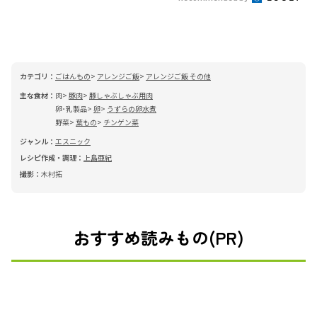
カテゴリ：
ごはんもの
アレンジご飯
アレンジご飯 その他
主な食材：
肉
豚肉
豚しゃぶしゃぶ用肉
卵･乳製品
卵
うずらの卵水煮
野菜
葉もの
チンゲン菜
ジャンル：
エスニック
レシピ作成・調理：
上島亜紀
撮影：
木村拓
おすすめ読みもの(PR)