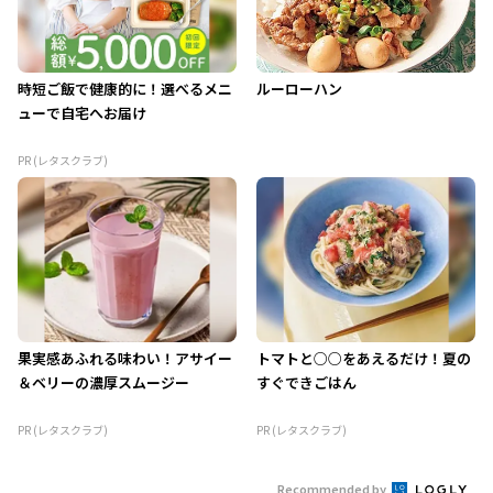
時短ご飯で健康的に！選べるメニ
ルーローハン
ューで自宅へお届け
PR (レタスクラブ)
果実感あふれる味わい！アサイー
トマトと○○をあえるだけ！夏の
＆ベリーの濃厚スムージー
すぐできごはん
PR (レタスクラブ)
PR (レタスクラブ)
Recommended by