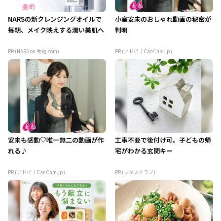
NARSの新クレンジングオイルで
小室安未のおしゃれ動画の秘密が
毎朝、メイク映えする潤い美肌へ
判明
PR (NARS on 美的.com)
PR (アドビ｜CanCam.jp)
安未も感動♡唯一無二の動画が作
工事不要で後付け可。子どもの帰
れる♪
宅がわかる玄関キー
PR (アドビ｜CanCam.jp)
PR (レタスクラブ)