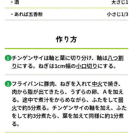
・酒
大さじ1
・あれば五香粉
小さじ1/3
作り方
チンゲンサイは軸と葉に切り分け、軸は
八つ割
1
り
にする。ねぎは1cm幅の
小口切り
にする。
フライパンに豚肉、ねぎを入れて
中火
で焼き、
2
肉から脂が出てきたら、うずらの卵、Ａを加え
る。途中で煮汁をからめながら、ふたをして
弱
火
で約5分煮る。チンゲンサイの軸を加え、ふた
をして約3分煮たら、葉を加えて同様に約1分煮
る。