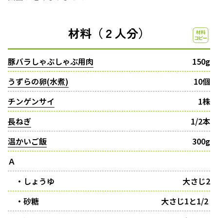
材料（２人分）
豚バラしゃぶしゃぶ用肉
150g
うずらの卵(水煮)
10個
チンゲンサイ
1株
長ねぎ
1/2本
温かいご飯
300g
Ａ
・しょうゆ
大さじ2
・砂糖
大さじ1と1/2