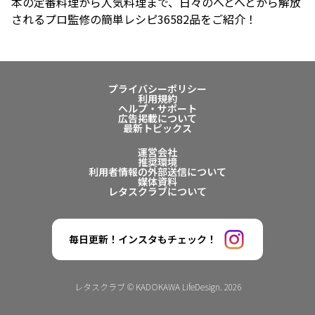
本の定番料理から人気料理まで、日々のへとへとから解放
されるプロ監修の簡単レシピ36582品をご紹介！
プライバシーポリシー
利用規約
ヘルプ・サポート
広告掲載について
最新トピックス
運営会社
推奨環境
利用者情報の外部送信について
媒体資料
レタスクラブについて
毎日更新！インスタもチェック！
レタスクラブ © KADOKAWA LifeDesign. 2026