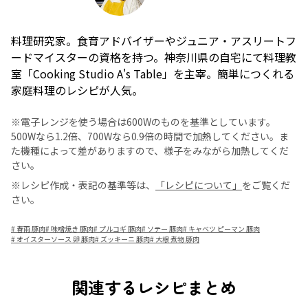
料理研究家。食育アドバイザーやジュニア・アスリートフ
ードマイスターの資格を持つ。神奈川県の自宅にて料理教
室「Cooking Studio A's Table」を主宰。簡単につくれる
家庭料理のレシピが人気。
※電子レンジを使う場合は600Wのものを基準としています。
500Wなら1.2倍、700Wなら0.9倍の時間で加熱してください。ま
た機種によって差がありますので、様子をみながら加熱してくだ
さい。
※レシピ作成・表記の基準等は、
「レシピについて」
をご覧くだ
さい。
#
春雨 豚肉
#
味噌焼き 豚肉
#
プルコギ 豚肉
#
ソテー 豚肉
#
キャベツ ピーマン 豚肉
#
オイスターソース 卵 豚肉
#
ズッキーニ 豚肉
#
大根 煮物 豚肉
関連するレシピまとめ