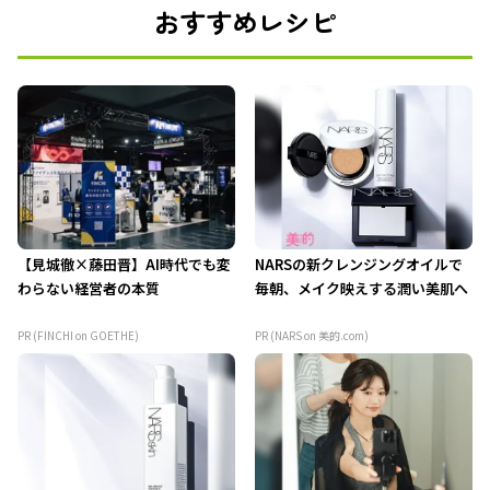
おすすめレシピ
【見城徹×藤田晋】AI時代でも変
NARSの新クレンジングオイルで
わらない経営者の本質
毎朝、メイク映えする潤い美肌へ
PR (FINCHI on GOETHE)
PR (NARS on 美的.com)