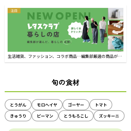
注目
生活雑貨、ファッション、コラボ商品…編集部厳選の商品が買
えるECサイト
旬の食材
とうがん
モロヘイヤ
ゴーヤー
トマト
きゅうり
ピーマン
とうもろこし
ズッキーニ