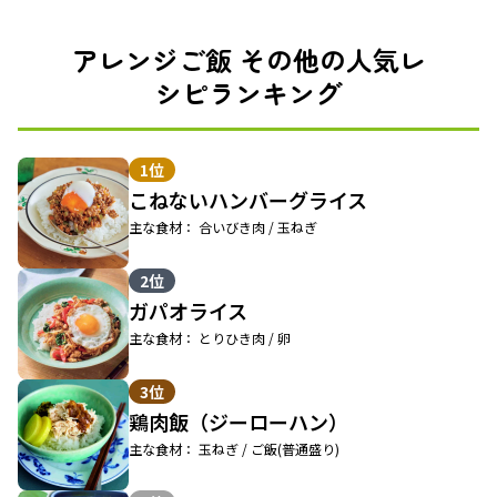
アレンジご飯 その他の人気レ
シピランキング
1位
こねないハンバーグライス
主な食材： 合いびき肉 / 玉ねぎ
2位
ガパオライス
主な食材： とりひき肉 / 卵
3位
鶏肉飯（ジーローハン）
主な食材： 玉ねぎ / ご飯(普通盛り)