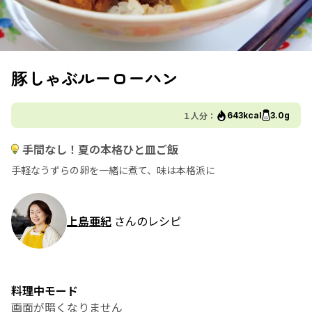
豚しゃぶルーローハン
１人分：
643kcal
3.0g
手間なし！夏の本格ひと皿ご飯
手軽なうずらの卵を一緒に煮て、味は本格派に
上島亜紀
さんのレシピ
料理中モード
画面が暗くなりません