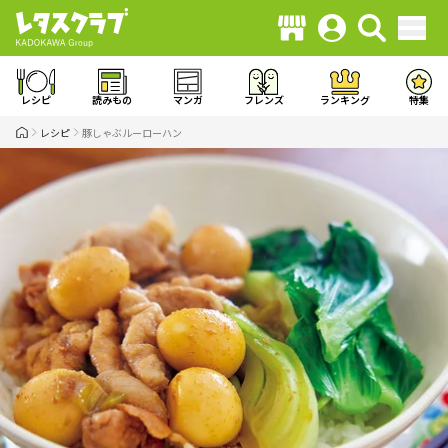
レシピ
読みもの
マンガ
フレンズ
ランキング
特集
レシピ
豚しゃぶルーローハン