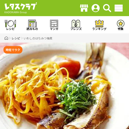
レシピ
読みもの
マンガ
フレンズ
ランキング
特集
レシピ
いわしのはちみつ梅煮
時短でラク