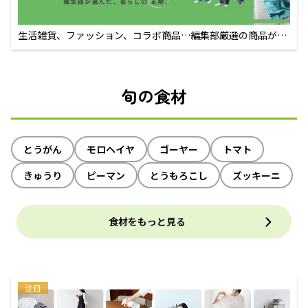
生活雑貨、ファッション、コラボ商品…編集部厳選の商品が買
えるECサイト
旬の食材
とうがん
モロヘイヤ
ゴーヤー
トマト
きゅうり
ピーマン
とうもろこし
ズッキーニ
食材をもっと見る
注目