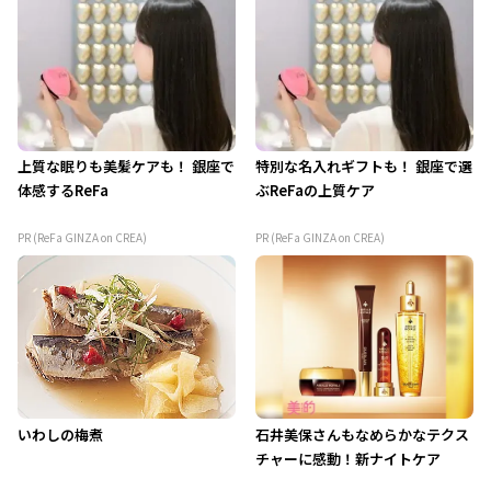
上質な眠りも美髪ケアも！ 銀座で
特別な名入れギフトも！ 銀座で選
体感するReFa
ぶReFaの上質ケア
PR (ReFa GINZA on CREA)
PR (ReFa GINZA on CREA)
いわしの梅煮
石井美保さんもなめらかなテクス
チャーに感動！新ナイトケア