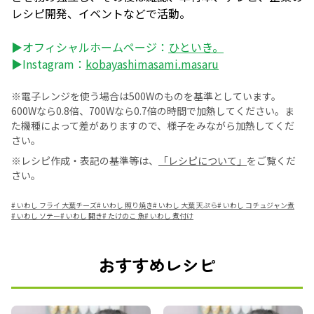
レシピ開発、イベントなどで活動。
▶オフィシャルホームページ：
ひといき。
▶Instagram：
kobayashimasami.masaru
※電子レンジを使う場合は500Wのものを基準としています。
600Wなら0.8倍、700Wなら0.7倍の時間で加熱してください。ま
た機種によって差がありますので、様子をみながら加熱してくだ
さい。
※レシピ作成・表記の基準等は、
「レシピについて」
をご覧くだ
さい。
#
いわし フライ 大葉チーズ
#
いわし 照り焼き
#
いわし 大葉 天ぷら
#
いわし コチュジャン煮
#
いわし ソテー
#
いわし 開き
#
たけのこ 魚
#
いわし 煮付け
おすすめレシピ