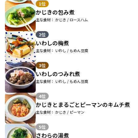
1位
かじきの包み煮
主な食材： かじき / ロースハム
2位
いわしの梅煮
主な食材： いわし / もめん豆腐
3位
いわしのつみれ煮
主な食材： いわし / もめん豆腐
4位
かじきとまるごとピーマンのキムチ煮
主な食材： かじき / ピーマン
5位
さわらの湯煮