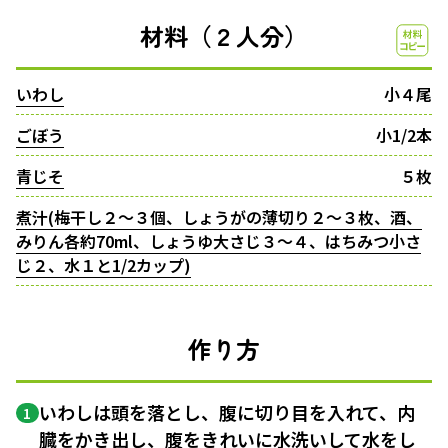
材料（２人分）
いわし
小４尾
ごぼう
小1/2本
青じそ
５枚
煮汁(梅干し２〜３個、しょうがの薄切り２〜３枚、酒、
みりん各約70ml、しょうゆ大さじ３〜４、はちみつ小さ
じ２、水１と1/2カップ)
作り方
いわしは頭を落とし、腹に切り目を入れて、内
1
臓をかき出し、腹をきれいに水洗いして水をし