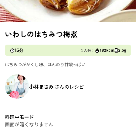
いわしのはちみつ梅煮
15分
１人分：
182kcal
2.5g
はちみつがかくし味、ほんのり甘酸っぱい
小林まさみ
さんのレシピ
料理中モード
画面が暗くなりません