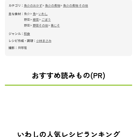
カテゴリ：
魚介のおかず
魚介の煮物
魚介の煮物 その他
主な食材：
魚介
魚
いわし
野菜
根菜
ごぼう
野菜
野菜その他
青じそ
ジャンル：
和食
レシピ作成・調理：
小林まさみ
撮影：
貝塚隆
おすすめ読みもの(PR)
いわしの人気レシピランキング