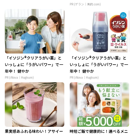
PR (ゲラン｜美的.com)
「イソジン®クリアうがい薬」と
「イソジン®クリアうがい薬」と
いっしょに「うがいパワー」で一
いっしょに「うがいパワー」で一
年中！ 健やか
年中！ 健やか
PR (iNova｜Hugkum)
PR (iNova｜Hugkum)
果実感あふれる味わい！アサイー
時短ご飯で健康的に！選べるメニ