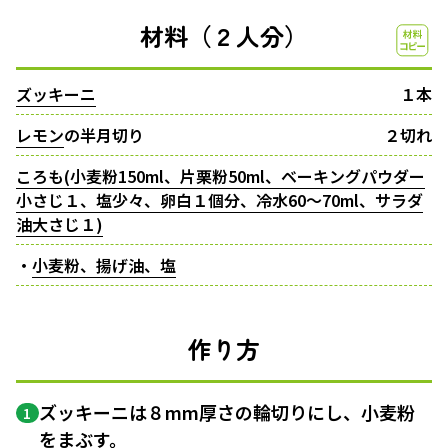
材料（２人分）
ズッキーニ
１本
レモン
の半月切り
２切れ
ころも(小麦粉150ml、片栗粉50ml、ベーキングパウダー
小さじ１、塩少々、卵白１個分、冷水60〜70ml、サラダ
油大さじ１)
・
小麦粉、揚げ油、塩
作り方
ズッキーニは８mm厚さの輪切りにし、小麦粉
1
をまぶす。