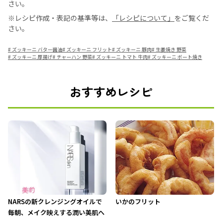
さい。
※レシピ作成・表記の基準等は、
「レシピについて」
をご覧くだ
さい。
#
ズッキーニ バター醤油
#
ズッキーニ フリット
#
ズッキーニ 豚肉
#
生姜焼き 野菜
#
ズッキーニ 厚揚げ
#
チャーハン 野菜
#
ズッキーニ トマト 牛肉
#
ズッキーニ ボート焼き
おすすめレシピ
NARSの新クレンジングオイルで
いかのフリット
毎朝、メイク映えする潤い美肌へ