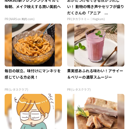
NARSの新クレンジングオイルで
おかたづけもできる点がうれし
毎朝、メイク映えする潤い美肌へ
い！ 動物の鳴き声やセリフが盛り
だくさんの「アニア ...
PR (NARS on 美的.com)
PR (タカラトミー｜Hugkum)
毎日の献立、味付けにマンネリを
果実感あふれる味わい！アサイー
感じている方必見！
＆ベリーの濃厚スムージー
PR (レタスクラブ)
PR (レタスクラブ)