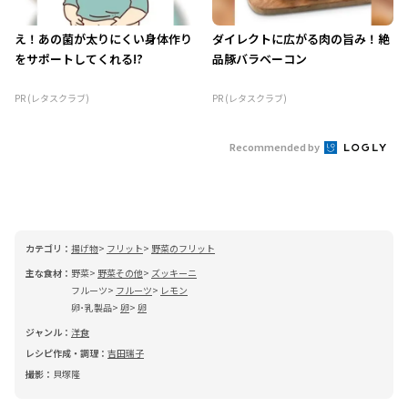
え！あの菌が太りにくい身体作り
ダイレクトに広がる肉の旨み！絶
をサポートしてくれる!?
品豚バラベーコン
PR (レタスクラブ)
PR (レタスクラブ)
Recommended by
カテゴリ：
揚げ物
フリット
野菜のフリット
主な食材：
野菜
野菜その他
ズッキーニ
フルーツ
フルーツ
レモン
卵･乳製品
卵
卵
ジャンル：
洋食
レシピ作成・調理：
吉田瑞子
撮影：
貝塚隆