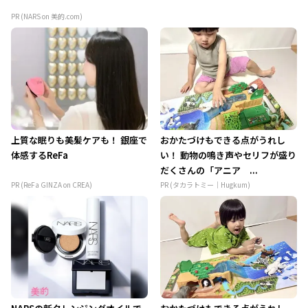
PR (NARS on 美的.com)
上質な眠りも美髪ケアも！ 銀座で
おかたづけもできる点がうれし
体感するReFa
い！ 動物の鳴き声やセリフが盛り
だくさんの「アニア ...
PR (ReFa GINZA on CREA)
PR (タカラトミー｜Hugkum)