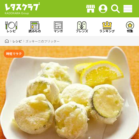
レシピ
読みもの
マンガ
フレンズ
ランキング
特集
レシピ
ズッキーニのフリッター
時短でラク