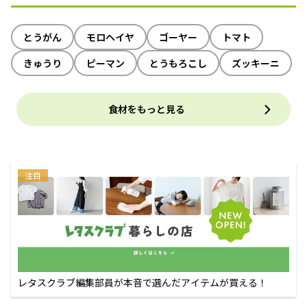
とうがん
モロヘイヤ
ゴーヤー
トマト
きゅうり
ピーマン
とうもろこし
ズッキーニ
食材をもっと見る
注目
レタスクラブ編集部員が本音で選んだアイテムが買える！