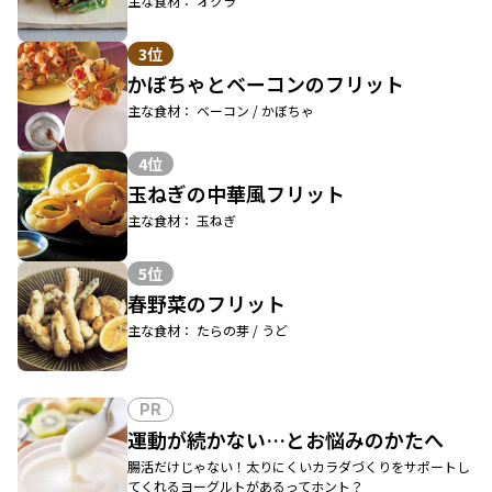
主な食材： オクラ
3位
かぼちゃとベーコンのフリット
主な食材： ベーコン / かぼちゃ
4位
玉ねぎの中華風フリット
主な食材： 玉ねぎ
5位
春野菜のフリット
主な食材： たらの芽 / うど
PR
運動が続かない…とお悩みのかたへ
腸活だけじゃない！太りにくいカラダづくりをサポートし
てくれるヨーグルトがあるってホント？