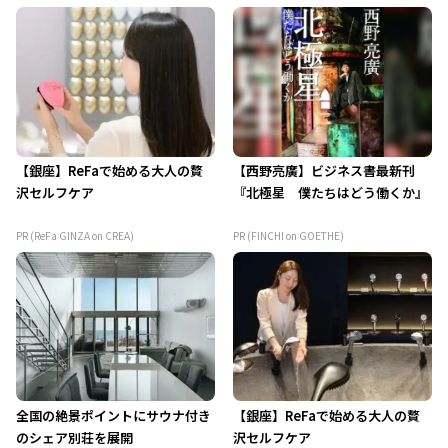
【銀座】ReFaで始める大人の贅
【西野亮廣】ビジネス書最新刊
沢セルフケア
『北極星 僕たちはどう働くか』
PR (ReFa GINZA on CREA)
PR (FINCHI on GOETHE)
全国の絶景ポイントにサウナ付き
【銀座】ReFaで始める大人の贅
のシェア別荘を展開
沢セルフケア