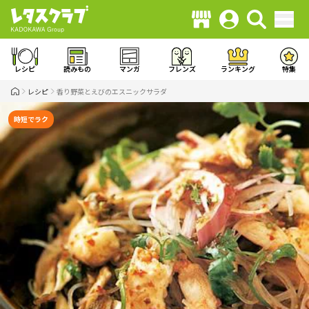
レシピ
読みもの
マンガ
フレンズ
ランキング
特集
レシピ
香り野菜とえびのエスニックサラダ
時短でラク