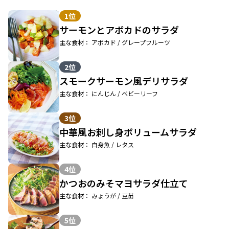
1位
サーモンとアボカドのサラダ
主な食材： アボカド / グレープフルーツ
2位
スモークサーモン風デリサラダ
主な食材： にんじん / ベビーリーフ
3位
中華風お刺し身ボリュームサラダ
主な食材： 白身魚 / レタス
4位
かつおのみそマヨサラダ仕立て
主な食材： みょうが / 豆苗
5位