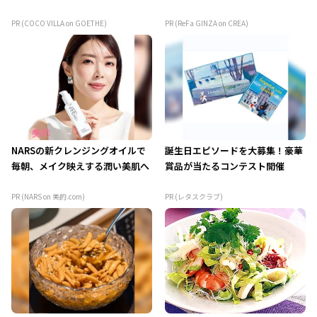
PR (COCO VILLA on GOETHE)
PR (ReFa GINZA on CREA)
NARSの新クレンジングオイルで
誕生日エピソードを大募集！豪華
毎朝、メイク映えする潤い美肌へ
賞品が当たるコンテスト開催
PR (NARS on 美的.com)
PR (レタスクラブ)