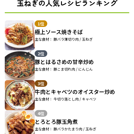
玉ねぎの人気レシピランキング
1位
極上ソース焼きそば
主な食材： 豚バラ薄切り肉 / 玉ねぎ
2位
豚とはるさめの甘辛炒め
主な食材： 豚こま切れ肉 / にんじん
3位
牛肉とキャベツのオイスター炒め
主な食材： 牛切り落とし肉 / キャベツ
4位
とろとろ豚玉角煮
主な食材： 豚バラかたまり肉 / 玉ねぎ