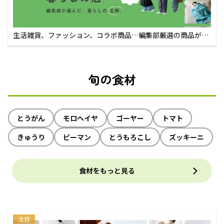
生活雑貨、ファッション、コラボ商品…編集部厳選の商品が買
えるECサイト
旬の食材
とうがん
モロヘイヤ
ゴーヤー
トマト
きゅうり
ピーマン
とうもろこし
ズッキーニ
食材をもっと見る
注目