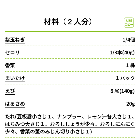
材料（２人分）
紫玉ねぎ
1/4個
セロリ
1/3本(40g)
香菜
１株
まいたけ
１パック
えび
８尾(140g)
はるさめ
20g
たれ(豆板醤小さじ１、ナンプラー、レモン汁各大さじ１､
はちみつ大さじ１、おろししょうが少々、おろしにんにく
少々、香菜の茎のみじん切り小さじ１)