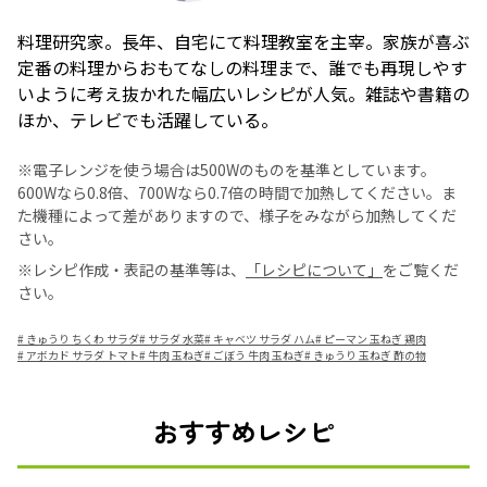
料理研究家。長年、自宅にて料理教室を主宰。家族が喜ぶ
定番の料理からおもてなしの料理まで、誰でも再現しやす
いように考え抜かれた幅広いレシピが人気。雑誌や書籍の
ほか、テレビでも活躍している。
※電子レンジを使う場合は500Wのものを基準としています。
600Wなら0.8倍、700Wなら0.7倍の時間で加熱してください。ま
た機種によって差がありますので、様子をみながら加熱してくだ
さい。
※レシピ作成・表記の基準等は、
「レシピについて」
をご覧くだ
さい。
#
きゅうり ちくわ サラダ
#
サラダ 水菜
#
キャベツ サラダ ハム
#
ピーマン 玉ねぎ 鶏肉
#
アボカド サラダ トマト
#
牛肉 玉ねぎ
#
ごぼう 牛肉 玉ねぎ
#
きゅうり 玉ねぎ 酢の物
おすすめレシピ