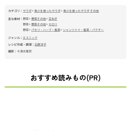
カテゴリ：
サラダ
魚介を使ったサラダ
魚介を使ったサラダ その他
主な食材：
野菜
野菜その他
玉ねぎ
野菜
野菜その他
セロリ
野菜
パセリ・ハーブ・香菜
シャンツァイ・香菜・パクチー
ジャンル：
エスニック
レシピ作成・調理：
石原洋子
撮影：
今清水隆宏
おすすめ読みもの(PR)