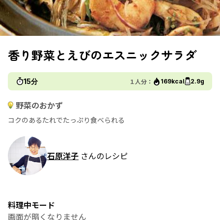
香り野菜とえびのエスニックサラダ
15分
１人分：
169kcal
2.9g
野菜のおかず
コクのあるたれでたっぷり食べられる
石原洋子
さんのレシピ
料理中モード
画面が暗くなりません