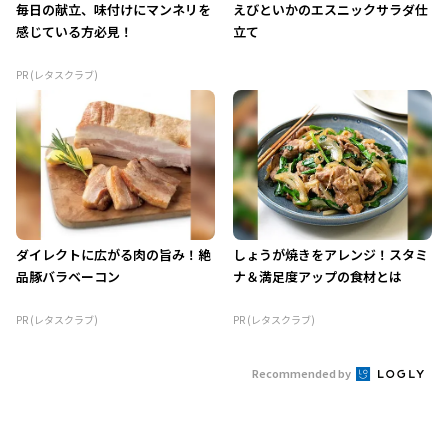
毎日の献立、味付けにマンネリを
えびといかのエスニックサラダ仕
感じている方必見！
立て
PR (レタスクラブ)
ダイレクトに広がる肉の旨み！絶
しょうが焼きをアレンジ！スタミ
品豚バラベーコン
ナ＆満足度アップの食材とは
PR (レタスクラブ)
PR (レタスクラブ)
Recommended by