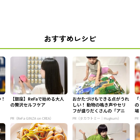
おすすめレシピ
い！
【銀座】ReFaで始める大人
おかたづけもできる点がうれ
「
の贅沢セルフケア
しい！ 動物の鳴き声やセリ
の
フが盛りだくさんの「アニ
場
ア ...
PR（ReFa GINZA on CREA）
PR（タカラトミー｜Hugkum）
PR