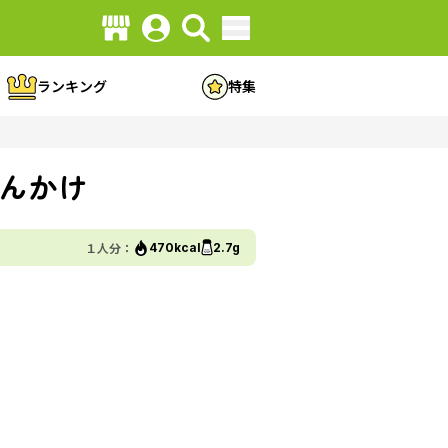
ランキング
特集
んかけ
１人分：
470kcal
2.7g