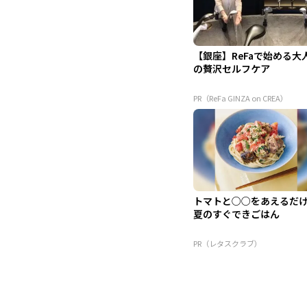
【銀座】ReFaで始める大
の贅沢セルフケア
PR（ReFa GINZA on CREA）
トマトと○○をあえるだ
夏のすぐできごはん
PR（レタスクラブ）