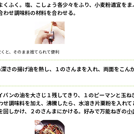
よくふく。塩、こしょう各少々をふり、小麦粉適宜をま
合わせ調味料の材料を合わせる。
敷くと、そのまま捨てられて便利
m深さの揚げ油を熱し、１のさんまを入れ、両面をこん
イパンの油を大さじ１残してきり、１のピーマンと玉ね
わせ調味料を加え、沸騰したら、水溶き片栗粉を入れて
を回しかけ、２のさんまにかける。好みで万能ねぎの
小