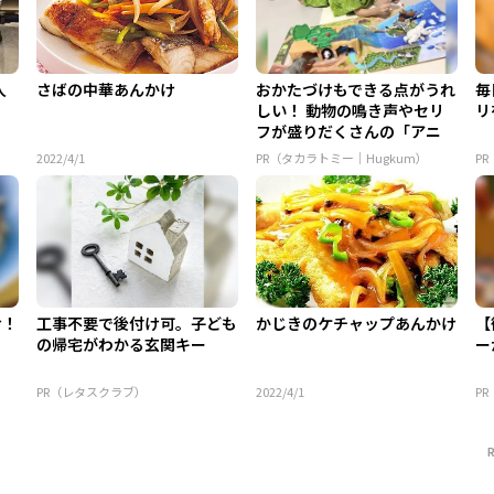
人
さばの中華あんかけ
おかたづけもできる点がうれ
毎
しい！ 動物の鳴き声やセリ
リ
フが盛りだくさんの「アニ
ア ...
2022/4/1
PR（タカラトミー｜Hugkum）
P
け！
工事不要で後付け可。子ども
かじきのケチャップあんかけ
【
の帰宅がわかる玄関キー
ー
PR（レタスクラブ）
2022/4/1
P