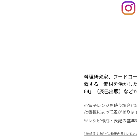
料理研究家、フードコ
躍する。素材を活かし
64」（辰巳出版）など
※電子レンジを使う場合は50
た機種によって差がありま
※レシピ作成・表記の基準
#
味噌漬け 魚
#
パン粉焼き 魚
#
レモンソ