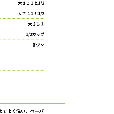
大さじ１と1/2
大さじ１と1/2
大さじ１
1/2カップ
各少々
水でよく洗い、ペーパ