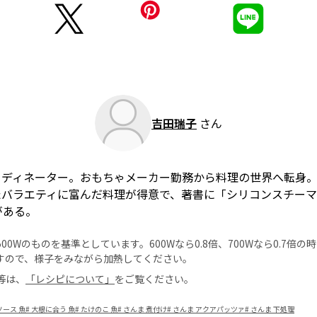
吉田瑞子
さん
ーディネーター。おもちゃメーカー勤務から料理の世界へ転身
たバラエティに富んだ料理が得意で、著書に「シリコンスチーマ
がある。
0Wのものを基準としています。600Wなら0.8倍、700Wなら0.7倍
すので、様子をみながら加熱してください。
等は、
「レシピについて」
をご覧ください。
ース 魚
#
大根に合う 魚
#
たけのこ 魚
#
さんま 煮付け
#
さんま アクアパッツァ
#
さんま 下処理