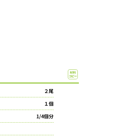
２尾
１個
1/4個分