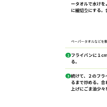
ータオルで水けを
に
細切り
にする。
ペーパータオルなどを
フライパンに１c
2
る。
続けて、２のフラ
3
るまで炒める。合
上げにごま油少々