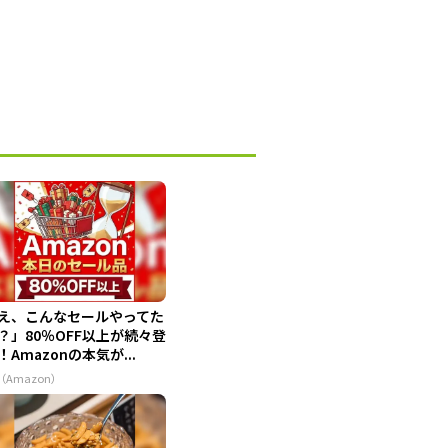
え、こんなセールやってた
？」80％OFF以上が続々登
！Amazonの本気が...
（Amazon）