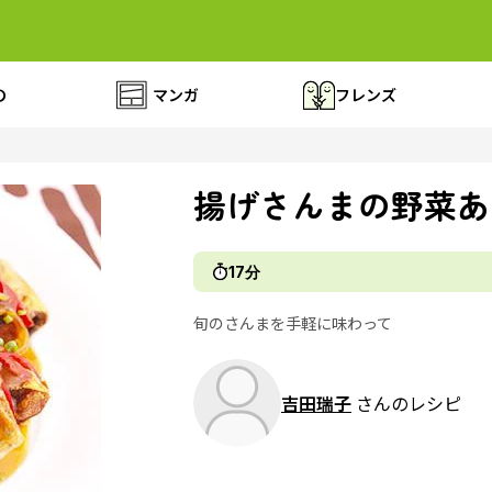
の
マンガ
フレンズ
揚げさんまの野菜あ
17分
旬のさんまを手軽に味わって
吉田瑞子
さんのレシピ