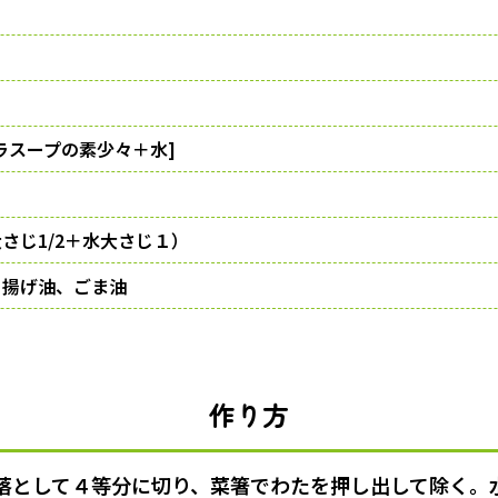
スープの素少々＋水]
さじ1/2＋水大さじ１）
、揚げ油、ごま油
作り方
落として４等分に切り、菜箸でわたを押し出して除く。