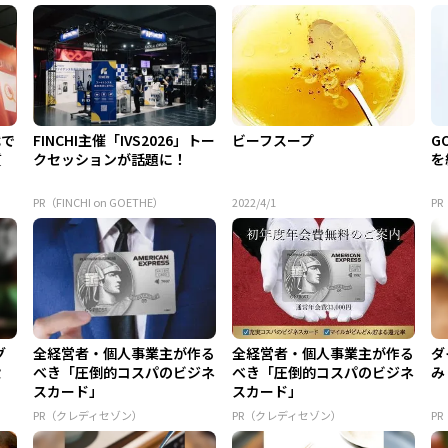
代で
FINCHI主催「IVS2026」トー
ビーフスープ
G
質
クセッションが話題に！
を
PR（FINCHI on GOETHE）
2022/4/1
PR
グ
全経営者・個人事業主が作る
全経営者・個人事業主が作る
ダ
設
べき「圧倒的コスパのビジネ
べき「圧倒的コスパのビジネ
み
スカード」
スカード」
PR（クレディセゾン）
PR（クレディセゾン）
P