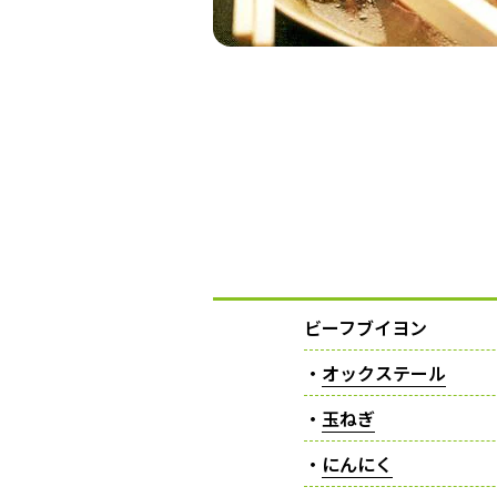
ビーフブイヨン
・
オックステール
・
玉ねぎ
・
にんにく