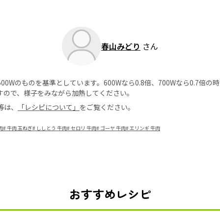
春山みどり
さん
0Wのものを基準としています。600Wなら0.8倍、700Wなら0.7倍
すので、様子をみながら加熱してください。
等は、
「レシピについて」
をご覧ください。
肉
#
牛肉 玉ねぎ
#
ししとう 牛肉
#
セロリ 牛肉
#
ゴーヤ 牛肉
#
エリンギ 牛肉
おすすめレシピ