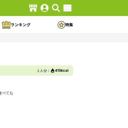
ランキング
特集
１人分：
415kcal
食べても