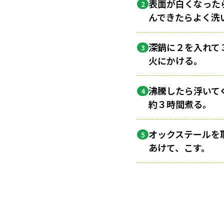
表面が白くなった
2
んできたらよく洗
深鍋に２を入れて
3
火にかける。
沸騰したら浮いて
4
約３時間煮る。
オックステールを
5
あけて、こす。