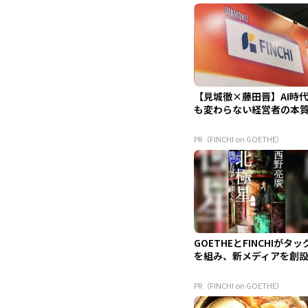
【見城徹×藤田晋】AI時
も変わらない経営者の本
PR（FINCHI on GOETHE）
GOETHEとFINCHIがタッ
を組み、新メディアを創
PR（FINCHI on GOETHE）