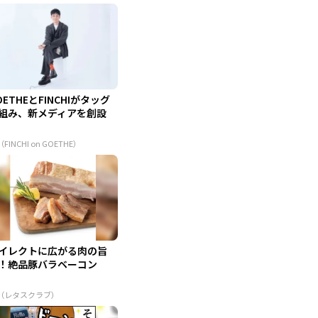
OETHEとFINCHIがタッグ
組み、新メディアを創設
（FINCHI on GOETHE）
イレクトに広がる肉の旨
！絶品豚バラベーコン
R（レタスクラブ）