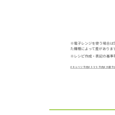
※電子レンジを使う場合は50
た機種によって差がありま
※レシピ作成・表記の基準
#
キャベツ 牛肉
#
トマト 牛肉
#
大根 牛