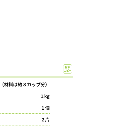
（材料は約８カップ分）
１kg
１個
２片