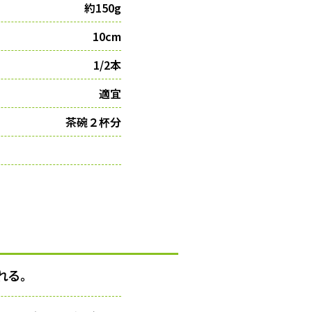
約150g
10cm
1/2本
適宜
茶碗２杯分
れる。