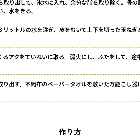
ら取り出して、氷水に入れ、余分な脂を取り除く。骨の
い、水をきる。
３リットルの水を注ぎ、皮をむいて上下を切った玉ねぎ
くるアクをていねいに取る。弱火にし、ふたをして、途
取り出す。不織布のペーパータオルを敷いた万能こし器
作り方