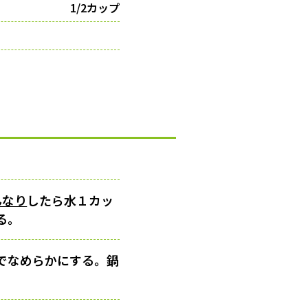
1/2カップ
んなり
したら水１カッ
る。
でなめらかにする。鍋