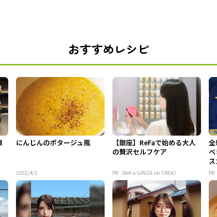
おすすめレシピ
銀
にんじんのポタージュ風
【銀座】ReFaで始める大人
全
の贅沢セルフケア
べ
ス
2022/4/1
PR（ReFa GINZA on CREA）
P