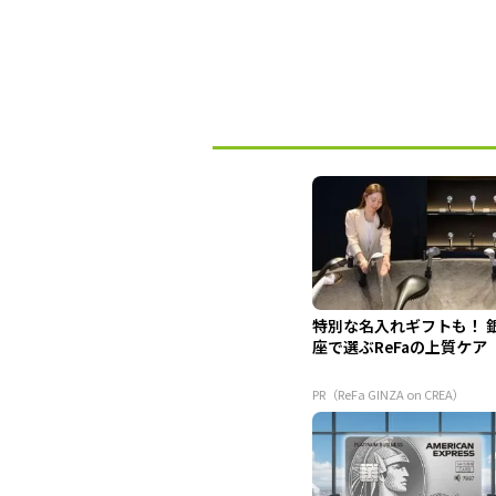
特別な名入れギフトも！ 
座で選ぶReFaの上質ケア
PR（ReFa GINZA on CREA）