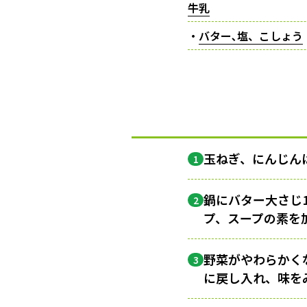
牛乳
・
バター､塩、こしょう
玉ねぎ、にんじん
1
鍋にバター大さじ
2
プ、スープの素を
野菜がやわらかく
3
に戻し入れ、味を