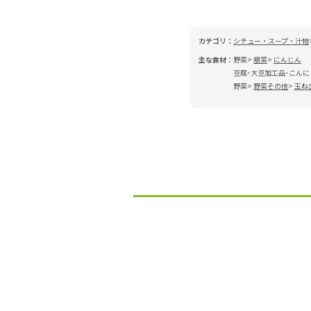
カテゴリ：
シチュー・スープ・汁物
主な食材：
野菜
根菜
にんじん
豆腐･大豆加工品･こんに
野菜
野菜その他
玉ね