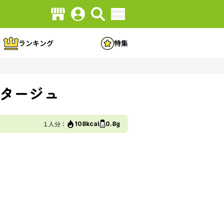
ランキング
特集
タージュ
１人分：
108kcal
0.8g