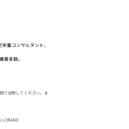
TI)認定栄養コンサルタント、
ど著書多数。
の時間で加熱してください。ま
スープ 新玉ねぎ