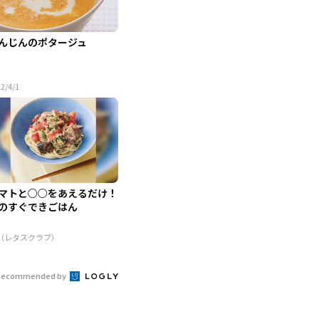
んじんのポタージュ
2/4/1
マトと○○をあえるだけ！
のすぐできごはん
R（レタスクラブ）
Recommended by