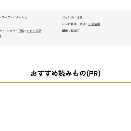
スープ
ポタージュ
ジャンル：
洋食
レシピ作成・調理：
石澤清美
ゃく･おから
豆腐
もめん豆腐
撮影：
福岡拓
ぎ
おすすめ読みもの(PR)