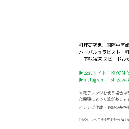
料理研究家、国際中医師・国際
ハーバルセラピスト。料理教室
「下味冷凍 スピードお
▶公式サイト：
KIYOMI’
▶Instagram：
ishizawa
※電子レンジを使う場合は50
た機種によって差がありま
※レシピ作成・表記の基準
#
もやし スープ
#
そら豆 ポタージュ
#