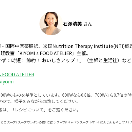
石澤清美
さん
中医薬膳師、米国Nutrition Therapy Institute(N
「KIYOMI's FOOD ATELIER」主催。
かず：時短！ 節約！ おいしさアップ！」（主婦と生活社）な
s FOOD ATELIER
kiyomi
0Wのものを基準としています。600Wなら0.8倍、700Wなら0.7倍
すので、様子をみながら加熱してください。
等は、
「レシピについて」
をご覧ください。
なめこ スープ
#
スープ ワンタンの皮
#
ごぼう スープ
#
キャベツ スープ トマト
#
にんじん もやし ツナ
#