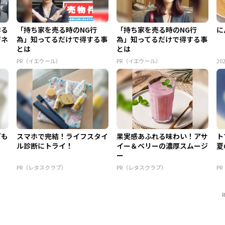
作る
「持ち家を売る時のNG行
「持ち家を売る時のNG行
に
ジネ
為」知ってるだけで得する事
為」知ってるだけで得する事
とは
とは
PR（イエウール）
PR（イエウール）
202
ども
スマホで完結！ライフスタイ
果実感あふれる味わい！アサ
ト
ル診断にトライ！
イー＆ベリーの濃厚スムージ
夏
ー
PR（レタスクラブ）
PR（レタスクラブ）
P