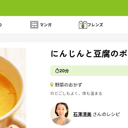
の
マンガ
フレンズ
にんじんと豆腐のポ
20分
野菜のおかず
のどごしもよく、体も温まる
石澤清美
さんのレシピ