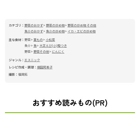
カテゴリ：
野菜のおかず
野菜の炒め物
野菜の炒め物 その他
魚介のおかず
魚介の炒め物
イカ・エビの炒め物
主な食材：
野菜
葉もの
小松菜
魚介
魚
大正えび(小)殻つき
野菜
野菜その他
にんにく
ジャンル：
エスニック
レシピ作成・調理：
坂田阿希子
撮影：
福岡拓
おすすめ読みもの(PR)