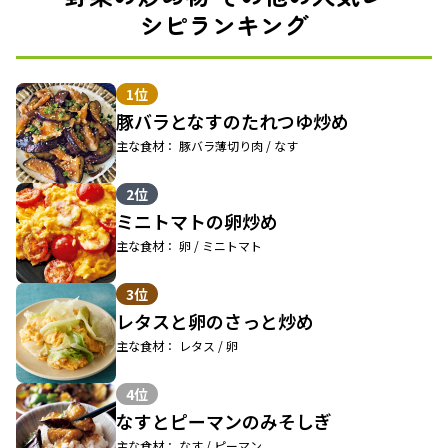
シピランキング
1位
豚バラとなすのたれつゆ炒め
主な食材： 豚バラ薄切り肉 / なす
2位
ミニトマトの卵炒め
主な食材： 卵 / ミニトマト
3位
レタスと卵のさっと炒め
主な食材： レタス / 卵
4位
なすとピーマンのみそしぎ
主な食材： なす / ピーマン