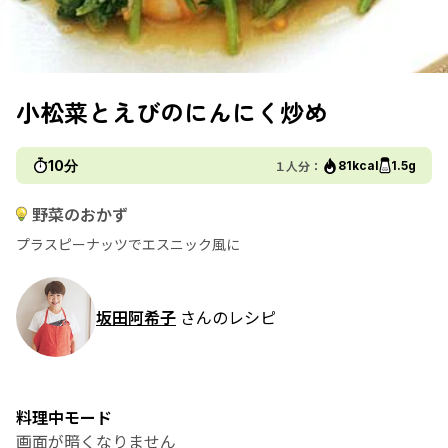
小松菜とえびのにんにく炒め
10分
１人分：
81kcal
1.5g
野菜のおかず
プラスピーナッツでエスニック風に
坂田阿希子
さんのレシピ
料理中モード
画面が暗くなりません