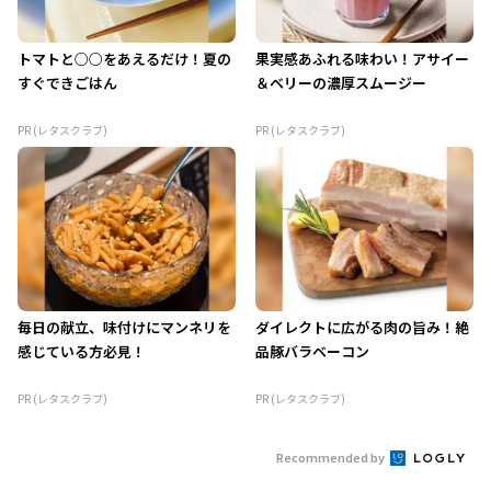
トマトと○○をあえるだけ！夏の
果実感あふれる味わい！アサイー
すぐできごはん
＆ベリーの濃厚スムージー
PR (レタスクラブ)
PR (レタスクラブ)
毎日の献立、味付けにマンネリを
ダイレクトに広がる肉の旨み！絶
感じている方必見！
品豚バラベーコン
PR (レタスクラブ)
PR (レタスクラブ)
Recommended by