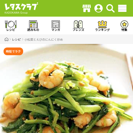
レシピ
読みもの
マンガ
フレンズ
ランキング
特集
レシピ
小松菜とえびのにんにく炒め
時短でラク