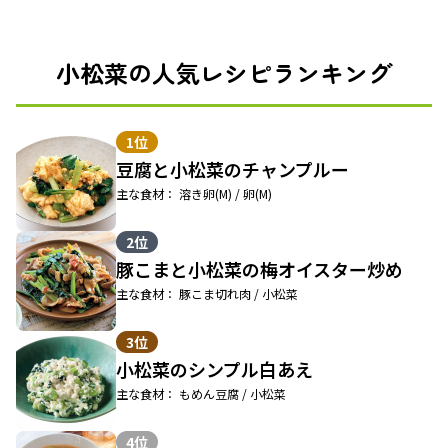
小松菜の人気レシピランキング
1位
豆腐と小松菜のチャンプルー
主な食材： 溶き卵(M) / 卵(M)
2位
豚こまと小松菜の梅オイスター炒め
主な食材： 豚こま切れ肉 / 小松菜
3位
小松菜のシンプル白あえ
主な食材： もめん豆腐 / 小松菜
4位