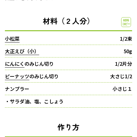
材料（２人分）
小松菜
1/2束
大正えび（小）
50g
にんにく
のみじん切り
1/2片分
ピーナッツ
のみじん切り
大さじ1/2
ナンプラー
小さじ１
・サラダ油、塩、こしょう
作り方