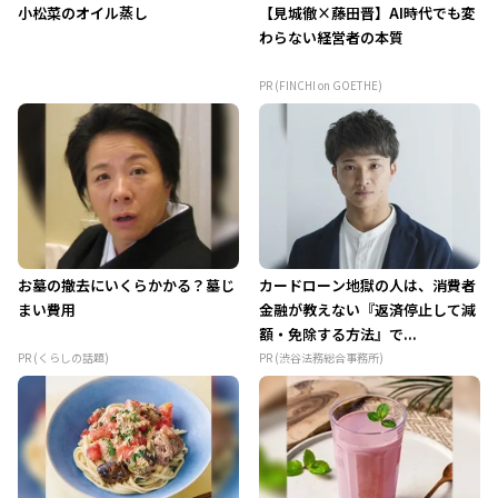
小松菜のオイル蒸し
【見城徹×藤田晋】AI時代でも変
わらない経営者の本質
PR (FINCHI on GOETHE)
お墓の撤去にいくらかかる？墓じ
カードローン地獄の人は、消費者
まい費用
金融が教えない『返済停止して減
額・免除する方法』で...
PR (くらしの話題)
PR (渋谷法務総合事務所)