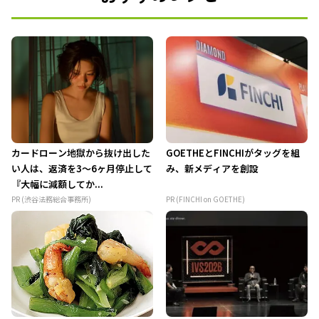
カードローン地獄から抜け出した
GOETHEとFINCHIがタッグを組
い人は、返済を3～6ヶ月停止して
み、新メディアを創設
『大幅に減額してか...
PR (渋谷法務総合事務所)
PR (FINCHI on GOETHE)