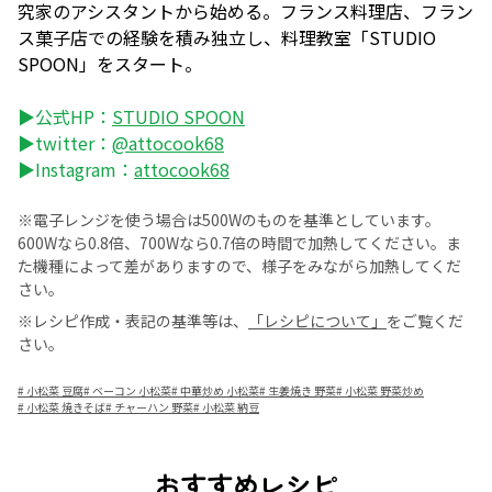
究家のアシスタントから始める。フランス料理店、フラン
ス菓子店での経験を積み独立し、料理教室「STUDIO
SPOON」をスタート。
▶公式HP：
STUDIO SPOON
▶twitter：
@attocook68
▶Instagram：
attocook68
※電子レンジを使う場合は500Wのものを基準としています。
600Wなら0.8倍、700Wなら0.7倍の時間で加熱してください。ま
た機種によって差がありますので、様子をみながら加熱してくだ
さい。
※レシピ作成・表記の基準等は、
「レシピについて」
をご覧くだ
さい。
#
小松菜 豆腐
#
ベーコン 小松菜
#
中華炒め 小松菜
#
生姜焼き 野菜
#
小松菜 野菜炒め
#
小松菜 焼きそば
#
チャーハン 野菜
#
小松菜 納豆
おすすめレシピ