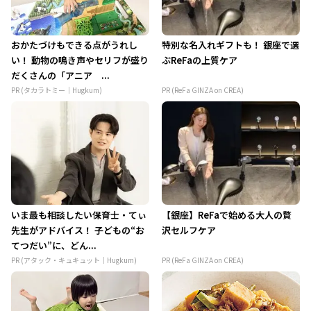
おかたづけもできる点がうれし
特別な名入れギフトも！ 銀座で選
い！ 動物の鳴き声やセリフが盛り
ぶReFaの上質ケア
だくさんの「アニア ...
PR (タカラトミー｜Hugkum)
PR (ReFa GINZA on CREA)
いま最も相談したい保育士・てぃ
【銀座】ReFaで始める大人の贅
先生がアドバイス！ 子どもの“お
沢セルフケア
てつだい”に、どん...
PR (アタック・キュキュット｜Hugkum)
PR (ReFa GINZA on CREA)