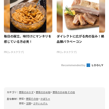
毎日の献立、味付けにマンネリを
ダイレクトに広がる肉の旨み！絶
感じている方必見！
品豚バラベーコン
PR (レタスクラブ)
PR (レタスクラブ)
Recommended by
カテゴリ：
野菜のおかず
野菜の炒め物
野菜の炒め物 その他
主な食材：
野菜
野菜その他
かぼちゃ
野菜
豆類
さやいんげん