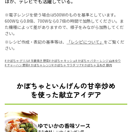
ほか、テレビでも活躍している。
※電子レンジを使う場合は500Wのものを基準としています。
600Wなら0.8倍、700Wなら0.7倍の時間で加熱してください。ま
た機種によって差がありますので、様子をみながら加熱してくだ
さい。
※レシピ作成・表記の基準等は、
「レシピについて」
をご覧くだ
さい。
#
かぼちゃ グリル
#
生姜焼き 野菜
#
かぼちゃ キッシュ
#
かぼちゃ バター レンジ 山本ゆり
#
チャーハン 野菜
#
かぼちゃ レンジ
#
かぼちゃ サラダ ツナ
#
かぼちゃ 玉ねぎ 豚肉
かぼちゃといんげんの甘辛炒め
を使った献立アイデア
ゆでいかの香味ソース
主な食材： いか / チンゲン菜