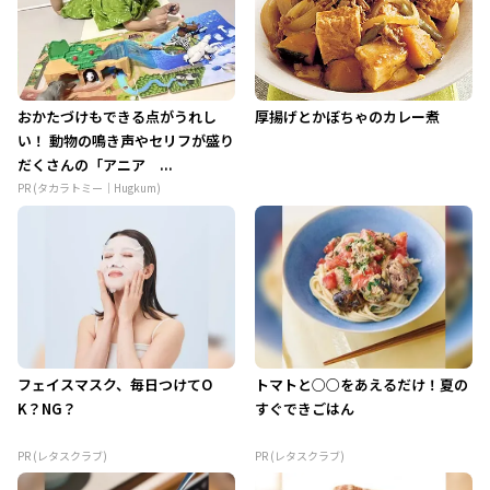
おかたづけもできる点がうれし
厚揚げとかぼちゃのカレー煮
い！ 動物の鳴き声やセリフが盛り
だくさんの「アニア ...
PR (タカラトミー｜Hugkum)
フェイスマスク、毎日つけてO
トマトと○○をあえるだけ！夏の
K？NG？
すぐできごはん
PR (レタスクラブ)
PR (レタスクラブ)