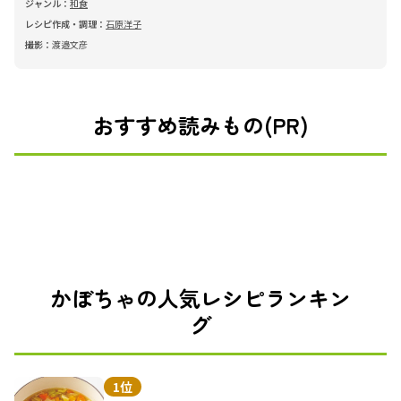
ジャンル：
和食
レシピ作成・調理：
石原洋子
撮影：
渡邉文彦
おすすめ読みもの(PR)
かぼちゃの人気レシピランキン
グ
1位