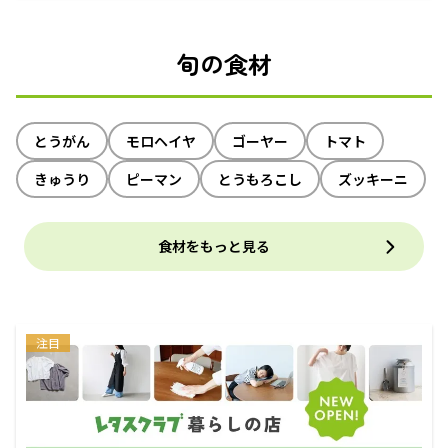
旬の食材
とうがん
モロヘイヤ
ゴーヤー
トマト
きゅうり
ピーマン
とうもろこし
ズッキーニ
食材をもっと見る
注目