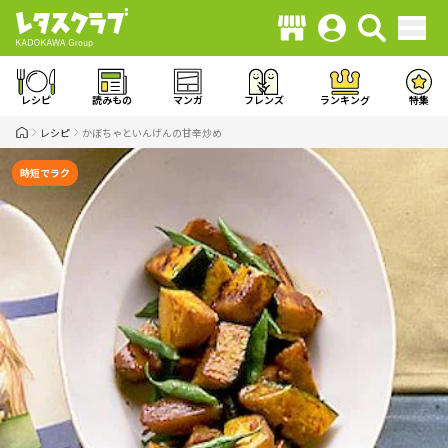
レシピ
読みもの
マンガ
フレンズ
ランキング
特集
レシピ
かぼちゃといんげんの甘辛炒め
時短でラク