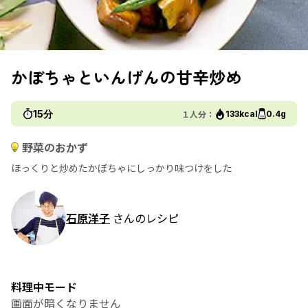
かぼちゃといんげんの甘辛炒め
15分
１人分：
133kcal
0.4g
野菜のおかず
ほっくりと炒めたかぼちゃにしっかり味つけをした
石原洋子
さんのレシピ
料理中モード
画面が暗くなりません