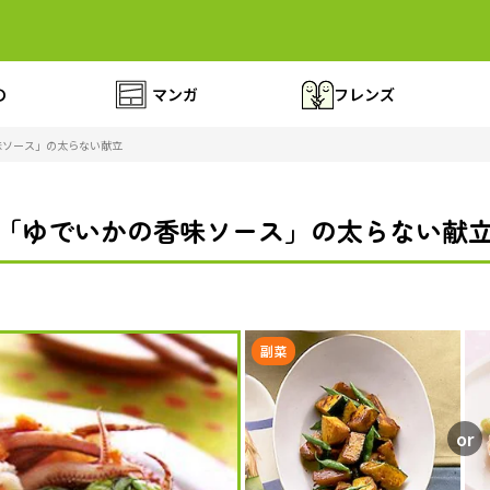
の
マンガ
フレンズ
味ソース」の太らない献立
「ゆでいかの香味ソース」の太らない献
副菜