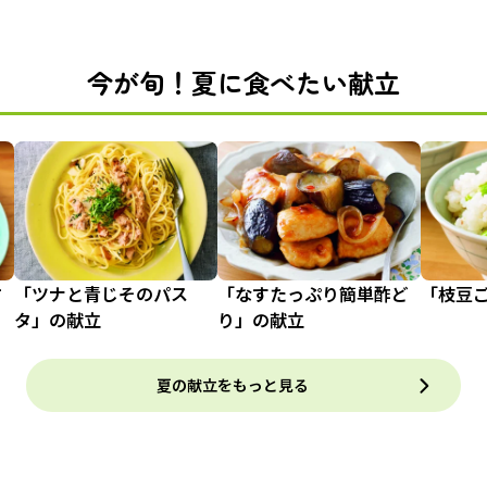
今が旬！夏に食べたい献立
甘
「ツナと青じそのパス
「なすたっぷり簡単酢ど
「枝豆
タ」の献立
り」の献立
夏の献立をもっと見る