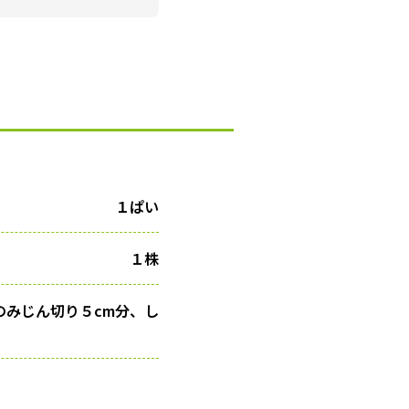
１ぱい
１株
のみじん切り５cm分、し