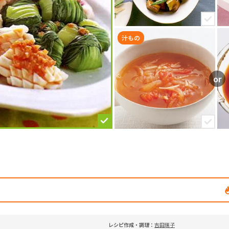
汁もの
レシピ作成・調理：
吉田瑞子