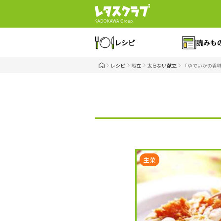
レシピ
読みも
レシピ
献立
太らない献立
「ゆでいかの香
主菜