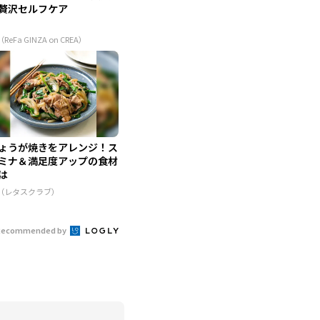
贅沢セルフケア
（ReFa GINZA on CREA）
ょうが焼きをアレンジ！ス
ミナ＆満足度アップの食材
は
R（レタスクラブ）
Recommended by