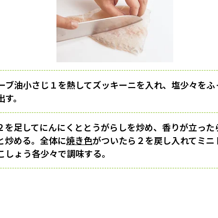
ーブ油小さじ１を熱してズッキーニを入れ、塩少々をふ
出す。
２を足してにんにくととうがらしを炒め、香りが立った
と炒める。全体に
焼き色
がついたら２を戻し入れてミニ
こしょう各少々で調味する。