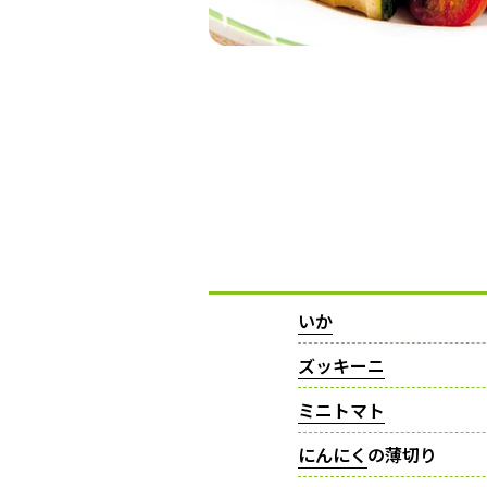
いか
ズッキーニ
ミニトマト
にんにく
の薄切り