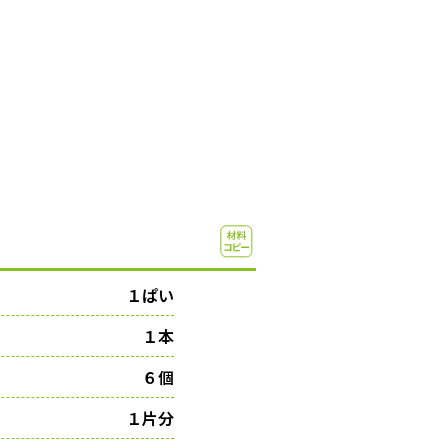
１ぱい
１本
６個
１片分