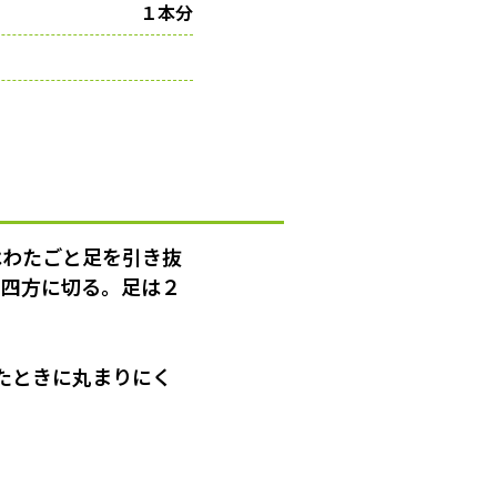
１本分
はわたごと足を引き抜
m四方に切る。足は２
たときに丸まりにく