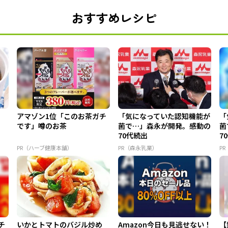
おすすめレシピ
アマゾン1位「このお茶ガチ
「気になっていた認知機能が
「
です」噂のお茶
菌で…」森永が開発。感動の
菌
70代続出
7
PR（ハーブ健康本舗）
PR（森永乳業）
P
チ
いかとトマトのバジル炒め
Amazon今日も見逃せない！
【