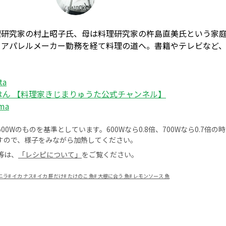
理研究家の村上昭子氏、母は料理研究家の杵島直美氏という家
。アパレルメーカー勤務を経て料理の道へ。書籍やテレビなど
ta
はん 【料理家きじまりゅうた公式チャンネル】
ima
0Wのものを基準としています。600Wなら0.8倍、700Wなら0.7倍
すので、様子をみながら加熱してください。
等は、
「レシピについて」
をご覧ください。
ニラ
#
イカ ナス
#
イカ 肝だけ
#
たけのこ 魚
#
大根に合う 魚
#
レモンソース 魚