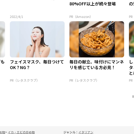
80%OFF以上が続々登場
の
2022/4/1
PR（Amazon）
PR
ども
フェイスマスク、毎日つけて
毎日の献立、味付けにマンネ
し
OK？NG？
リを感じている方必見！
タ
と
PR（レタスクラブ）
PR（レタスクラブ）
P
め物
イカ・エビの炒め物
ジャンル：
イタリアン