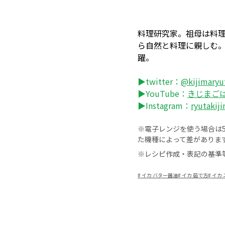
料理研究家。祖母は料
ら自然と料理に親しむ
躍。
▶twitter：
@kijimaryu
▶YouTube：
きじまご
▶Instagram：
ryutakij
※電子レンジを使う場合は50
た機種によって差がありま
※レシピ作成・表記の基準
#
イカ バター醤油
#
イカ 茹で方
#
イカ 