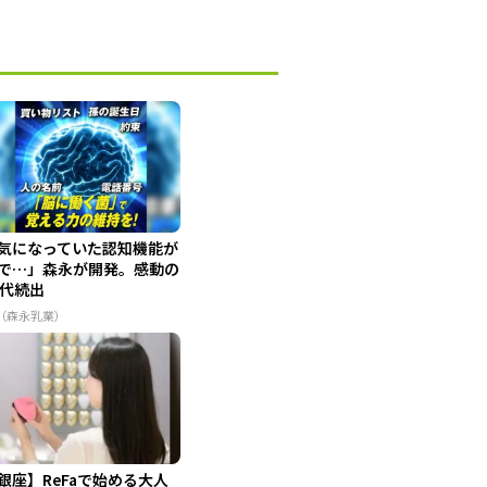
気になっていた認知機能が
で…」森永が開発。感動の
0代続出
R（森永乳業）
銀座】ReFaで始める大人