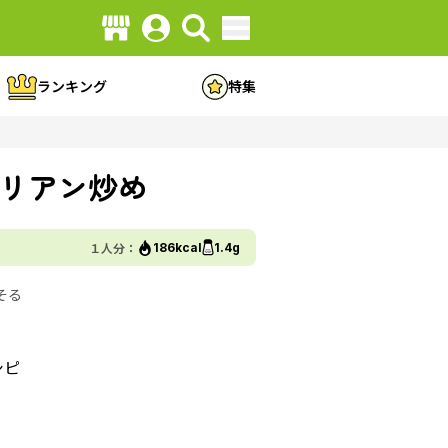
ランキング
特集
リアン炒め
１人分：
186kcal
1.4g
そる
シピ