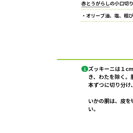
赤とうがらし
の小口切
・オリーブ油、塩、粗
ズッキーニは１c
1
き、わたを除く。
本ずつに切り分け
いかの胴は、皮を
い。