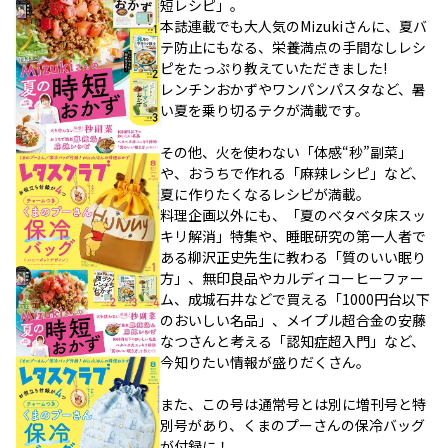
短レシピ」。
本誌連載でも大人気のMizukiさんに、夏バ
テ防止にもなる、栄養満点の手間なしレシ
ピをたっぷり教えていただきました!
レンチンおかずやワンパンパスタなど、暑
い夏を乗り切るテクが満載です。
その他、火を使わない「体感“秒”副菜」
や、おうちで作れる「麻辣レシピ」など、
夏に作りたくなるレシピが満載。
料理企画以外にも、「夏のベタベタ床スッ
キリ解消」特集や、睡眠研究の第一人者で
ある柳沢正史先生に教わる「質のいい眠り
方」、無印良品やカルディコーヒーファー
ム、成城石井などで買える「1000円台以下
のおいしい名品」、メイプル超合金の安藤
なつさんと考える「認知症超入門」など、
今知りたい情報が盛りだくさん。
また、この号は通常号とは別に増刊号と特
別号があり、くまのプーさんの保冷バッグ
が付録に！