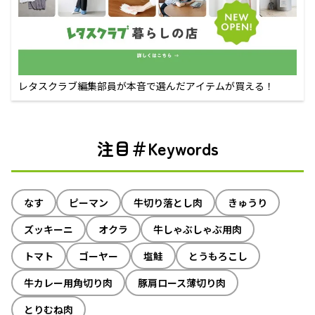
レタスクラブ編集部員が本音で選んだアイテムが買える！
注目＃Keywords
なす
ピーマン
牛切り落とし肉
きゅうり
ズッキーニ
オクラ
牛しゃぶしゃぶ用肉
トマト
ゴーヤー
塩鮭
とうもろこし
牛カレー用角切り肉
豚肩ロース薄切り肉
とりむね肉