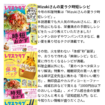
Mizukiさんの夏ラク時短レシピ
今号の料理特集は「Mizukiさんの夏ラク時
短レシピ」。
本誌連載でも大人気のMizukiさんに、夏バ
テ防止にもなる、栄養満点の手間なしレシ
ピをたっぷり教えていただきました!
レンチンおかずやワンパンパスタなど、暑
い夏を乗り切るテクが満載です。
その他、火を使わない「体感“秒”副菜」
や、おうちで作れる「麻辣レシピ」など、
夏に作りたくなるレシピが満載。
料理企画以外にも、「夏のベタベタ床スッ
キリ解消」特集や、睡眠研究の第一人者で
ある柳沢正史先生に教わる「質のいい眠り
方」、無印良品やカルディコーヒーファー
ム、成城石井などで買える「1000円台以下
のおいしい名品」、メイプル超合金の安藤
なつさんと考える「認知症超入門」など、
今知りたい情報が盛りだくさん。