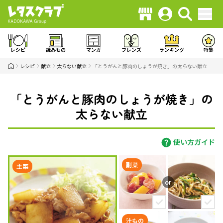
レシピ
読みもの
マンガ
フレンズ
ランキング
特集
レシピ
献立
太らない献立
「とうがんと豚肉のしょうが焼き」の太らない献立
「とうがんと豚肉のしょうが焼き」の
太らない献立
使い方ガイド
副菜
主菜
汁もの