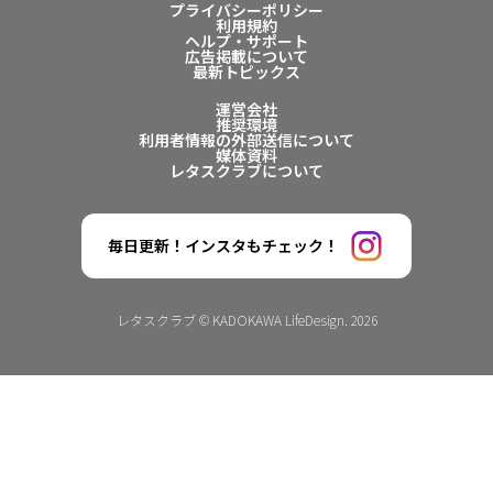
プライバシーポリシー
利用規約
ヘルプ・サポート
広告掲載について
最新トピックス
運営会社
推奨環境
利用者情報の外部送信について
媒体資料
レタスクラブについて
毎日更新！インスタもチェック！
レタスクラブ © KADOKAWA LifeDesign. 2026