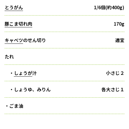
とうがん
1/6個(約400g)
豚こま切れ肉
170g
キャベツ
のせん切り
適宜
たれ
・
しょうが
汁
小さじ２
・しょうゆ、みりん
各大さじ１
・ごま油