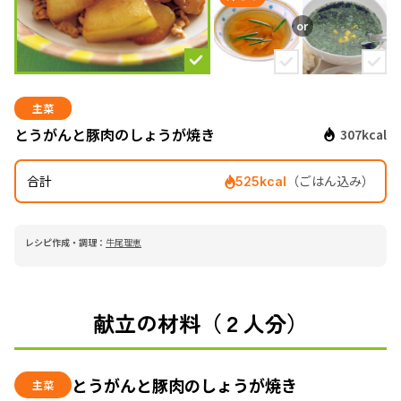
主菜
とうがんと豚肉のしょうが焼き
307kcal
合計
（ごはん込み）
525kcal
レシピ作成・調理：
牛尾理恵
献立の材料（２人分）
とうがんと豚肉のしょうが焼き
主菜