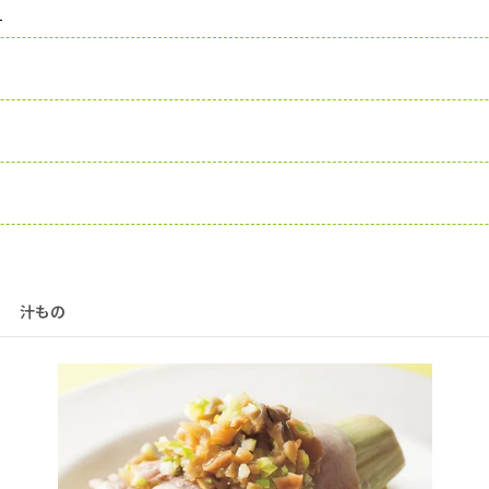
り
汁もの