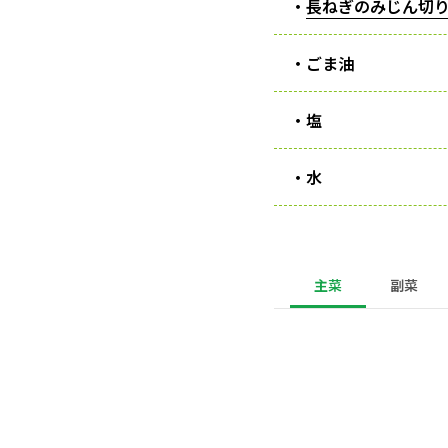
・
長ねぎのみじん切
・ごま油
・塩
・水
主菜
副菜