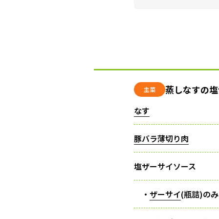
蒸しなすの塩
主菜
なす
豚バラ薄切り肉
塩ザーサイソース
・
ザーサイ
(瓶詰)の