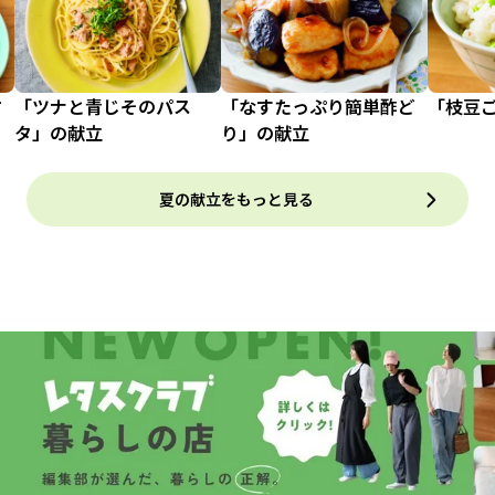
甘
「ツナと青じそのパス
「なすたっぷり簡単酢ど
「枝豆
タ」の献立
り」の献立
夏の献立をもっと見る