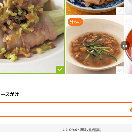
汁もの
ソースがけ
レシピ作成・調理：
重信初江