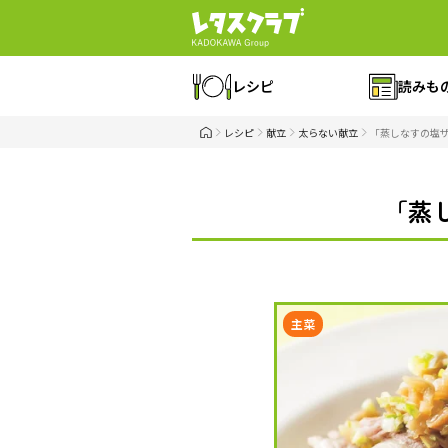
レシピ
読みも
レシピ
献立
太らない献立
「蒸しなすの塩
「蒸
主菜