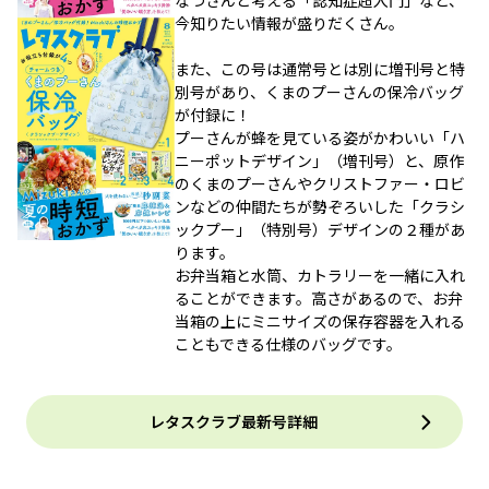
なつさんと考える「認知症超入門」など、
今知りたい情報が盛りだくさん。
また、この号は通常号とは別に増刊号と特
別号があり、くまのプーさんの保冷バッグ
が付録に！
プーさんが蜂を見ている姿がかわいい「ハ
ニーポットデザイン」（増刊号）と、原作
のくまのプーさんやクリストファー・ロビ
ンなどの仲間たちが勢ぞろいした「クラシ
ックプー」（特別号）デザインの２種があ
ります。
お弁当箱と水筒、カトラリーを一緒に入れ
ることができます。高さがあるので、お弁
当箱の上にミニサイズの保存容器を入れる
こともできる仕様のバッグです。
レタスクラブ最新号詳細