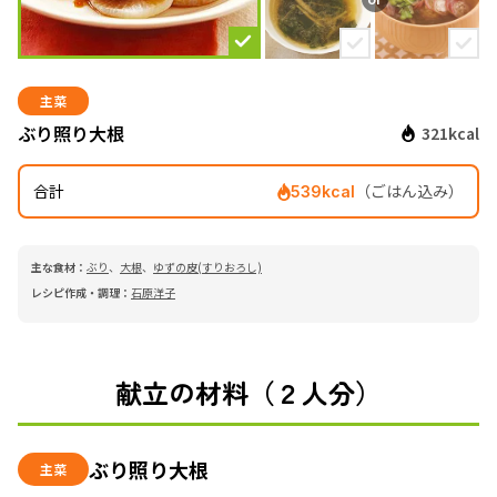
主菜
ぶり照り大根
321kcal
合計
（ごはん込み）
539kcal
主な食材：
ぶり
、
大根
、
ゆずの皮(すりおろし)
レシピ作成・調理：
石原洋子
献立の材料（２人分）
ぶり照り大根
主菜