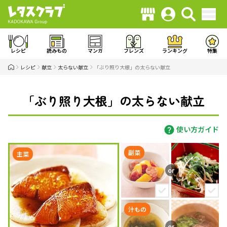
レシピ
読みもの
マンガ
フレンズ
ランキング
特集
レシピ
献立
太らない献立
「ぶり照り大根」の太らない献立
「ぶり照り大根」の太らない献立
使い方ガイド
副菜
主菜
汁もの