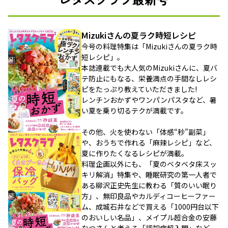
Mizukiさんの夏ラク時短レシピ
今号の料理特集は「Mizukiさんの夏ラク時
短レシピ」。
本誌連載でも大人気のMizukiさんに、夏バ
テ防止にもなる、栄養満点の手間なしレシ
ピをたっぷり教えていただきました!
レンチンおかずやワンパンパスタなど、暑
い夏を乗り切るテクが満載です。
その他、火を使わない「体感“秒”副菜」
や、おうちで作れる「麻辣レシピ」など、
夏に作りたくなるレシピが満載。
料理企画以外にも、「夏のベタベタ床スッ
キリ解消」特集や、睡眠研究の第一人者で
ある柳沢正史先生に教わる「質のいい眠り
方」、無印良品やカルディコーヒーファー
ム、成城石井などで買える「1000円台以下
のおいしい名品」、メイプル超合金の安藤