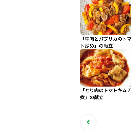
「牛肉とパプリカのト
ト炒め」の献立
「とり肉のトマトキム
煮」の献立