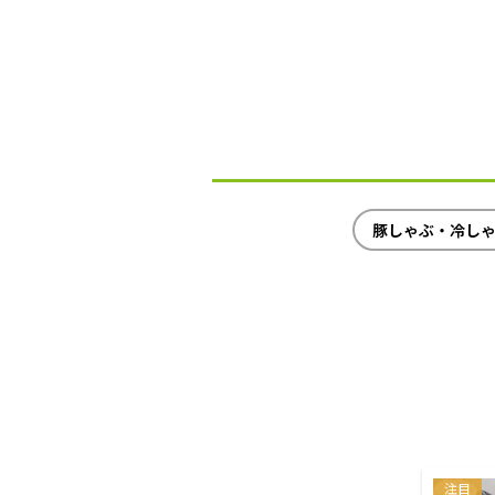
豚しゃぶ・冷し
注目