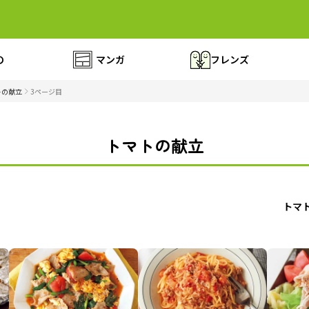
の
マンガ
フレンズ
トの献立
3ページ目
トマトの献立
トマ