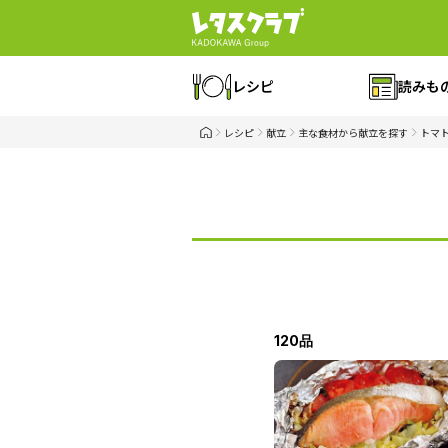
レシピ
読みも
レシピ
献立
主な食材から献立を探す
トマ
120品