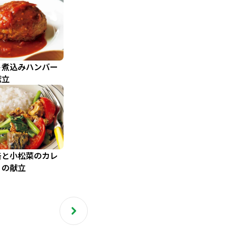
ト煮込みハンバー
献立
缶と小松菜のカレ
」の献立