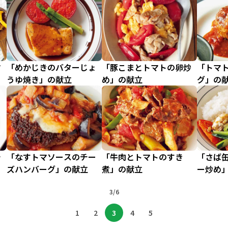
マ
「めかじきのバターじょ
「豚こまとトマトの卵炒
「トマ
うゆ焼き」の献立
め」の献立
グ」の
チ
「なすトマソースのチー
「牛肉とトマトのすき
「さば
ズハンバーグ」の献立
煮」の献立
ー炒め
3/6
1
2
3
4
5