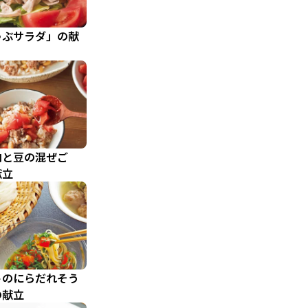
ゃぶサラダ」の献
肉と豆の混ぜご
献立
トのにらだれそう
の献立