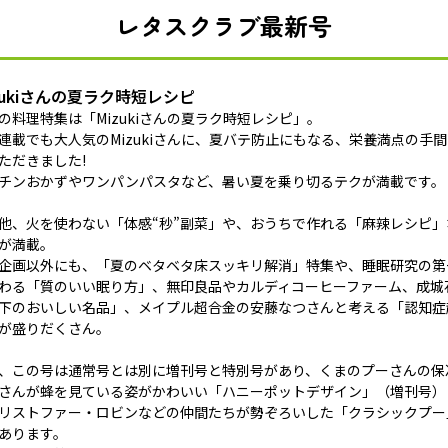
レタスクラブ最新号
zukiさんの夏ラク時短レシピ
の料理特集は「Mizukiさんの夏ラク時短レシピ」。
連載でも大人気のMizukiさんに、夏バテ防止にもなる、栄養満点の手
ただきました!
チンおかずやワンパンパスタなど、暑い夏を乗り切るテクが満載です。
他、火を使わない「体感“秒”副菜」や、おうちで作れる「麻辣レシピ
が満載。
企画以外にも、「夏のベタベタ床スッキリ解消」特集や、睡眠研究の第
わる「質のいい眠り方」、無印良品やカルディコーヒーファーム、成城石
下のおいしい名品」、メイプル超合金の安藤なつさんと考える「認知症
が盛りだくさん。
、この号は通常号とは別に増刊号と特別号があり、くまのプーさんの保
さんが蜂を見ている姿がかわいい「ハニーポットデザイン」（増刊号）
リストファー・ロビンなどの仲間たちが勢ぞろいした「クラシックプー
あります。