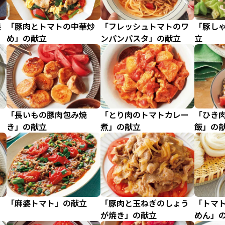
焼
「豚肉とトマトの中華炒
「フレッシュトマトのワ
「豚し
め」の献立
ンパンパスタ」の献立
立
ょ
「長いもの豚肉包み焼
「とり肉のトマトカレー
「ひき
き」の献立
煮」の献立
飯」の
」
「麻婆トマト」の献立
「豚肉と玉ねぎのしょう
「トマ
が焼き」の献立
めん」