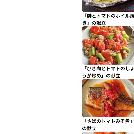
「鮭とトマトのホイル
き」の献立
「ひき肉とトマトのし
うが炒め」の献立
「さばのトマトみそ煮
の献立