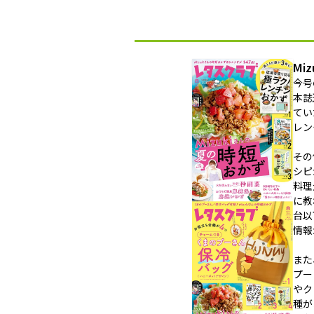
Mi
今号
本誌
てい
レン
その
シピ
料理
に教
台以
情報
また
プー
やク
種が