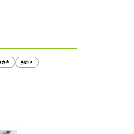
り弁当
卵焼き