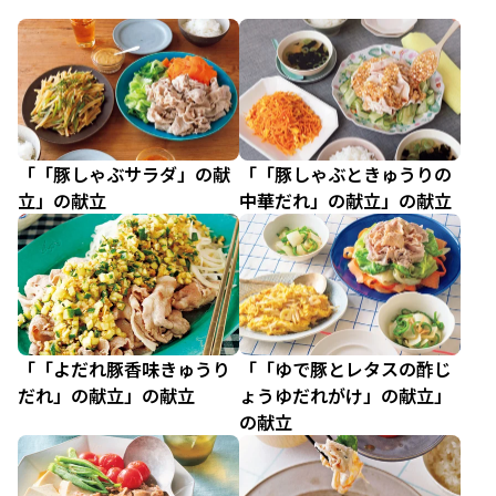
「「豚しゃぶサラダ」の献
「「豚しゃぶときゅうりの
立」の献立
中華だれ」の献立」の献立
「「よだれ豚香味きゅうり
「「ゆで豚とレタスの酢じ
だれ」の献立」の献立
ょうゆだれがけ」の献立」
の献立