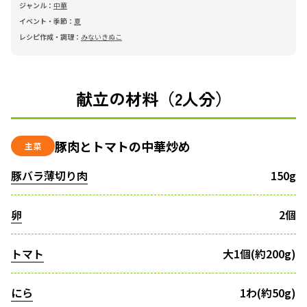
ジャンル：
中華
イベント・季節：
夏
レシピ作成・調理：
みないきぬこ
献立の材料（2人分）
豚肉とトマトの中華炒め
主菜
豚バラ薄切り肉
150g
卵
2個
トマト
大1個(約200g)
にら
1わ(約50g)