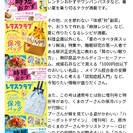
レンチンおかずやワンパンパスタなど、暑
い夏を乗り切るテクが満載です。
その他、火を使わない「体感“秒”副菜」
や、おうちで作れる「麻辣レシピ」など、
夏に作りたくなるレシピが満載。
料理企画以外にも、「夏のベタベタ床スッ
キリ解消」特集や、睡眠研究の第一人者で
ある柳沢正史先生に教わる「質のいい眠り
方」、無印良品やカルディコーヒーファー
ム、成城石井などで買える「1000円台以下
のおいしい名品」、メイプル超合金の安藤
なつさんと考える「認知症超入門」など、
今知りたい情報が盛りだくさん。
また、この号は通常号とは別に増刊号と特
別号があり、くまのプーさんの保冷バッグ
が付録に！
プーさんが蜂を見ている姿がかわいい「ハ
ニーポットデザイン」（増刊号）と、原作
のくまのプーさんやクリストファー・ロビ
ンなどの仲間たちが勢ぞろいした「クラシ