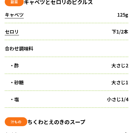
キャベツとセロリのピクルス
副菜
キャベツ
125g
セロリ
下1/2本
合わせ調味料
・酢
大さじ2
・砂糖
大さじ1
・塩
小さじ1/4
ちくわとえのきのスープ
汁もの