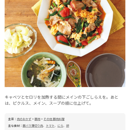
キャベツとセロリを加熱する間にメインの下ごしらえを。あと
は、ピクルス、メイン、スープの順に仕上げて。
主菜：
肉のおかず
>
豚肉
>
その他 豚肉料理
主な食材：
豚バラ薄切り肉
、
トマト
、
にら
、
卵