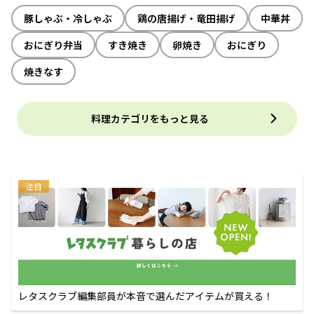
豚しゃぶ・冷しゃぶ
鶏の唐揚げ・竜田揚げ
中華丼
おにぎり弁当
すき焼き
卵焼き
おにぎり
焼きなす
料理カテゴリをもっと見る
注目
レタスクラブ編集部員が本音で選んだアイテムが買える！