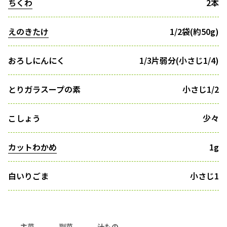
ちくわ
2本
えのきたけ
1/2袋(約50g)
おろしにんにく
1/3片弱分(小さじ1/4)
とりガラスープの素
小さじ1/2
こしょう
少々
カットわかめ
1g
白いりごま
小さじ1
主菜
副菜
汁もの