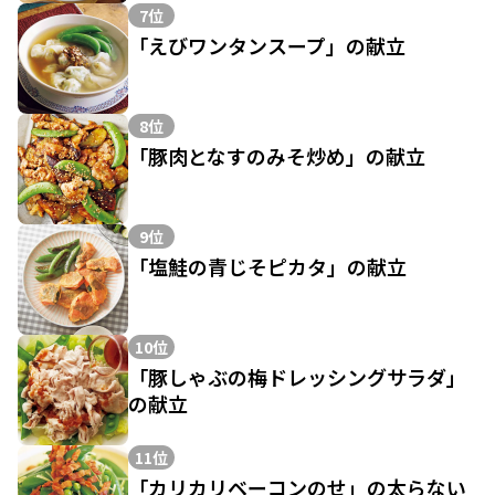
7位
「えびワンタンスープ」の献立
8位
「豚肉となすのみそ炒め」の献立
9位
「塩鮭の青じそピカタ」の献立
10位
「豚しゃぶの梅ドレッシングサラダ」
の献立
11位
「カリカリベーコンのせ」の太らない