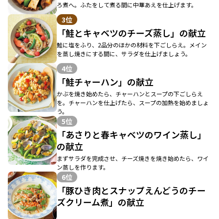
ろ煮へ。ふたをして煮る間に中華あえを仕上げます。
3位
「鮭とキャベツのチーズ蒸し」の献立
鮭に塩をふり、2品分のほかの材料を下ごしらえ。メイン
を蒸し焼きにする間に、サラダを仕上げましょう。
4位
「鮭チャーハン」の献立
かぶを焼き始めたら、チャーハンとスープの下ごしらえ
を。チャーハンを仕上げたら、スープの加熱を始めましょ
う。
5位
「あさりと春キャベツのワイン蒸し」
の献立
まずサラダを完成させ、チーズ焼きを焼き始めたら、ワイ
ン蒸しを作ります。
6位
「豚ひき肉とスナップえんどうのチー
ズクリーム煮」の献立