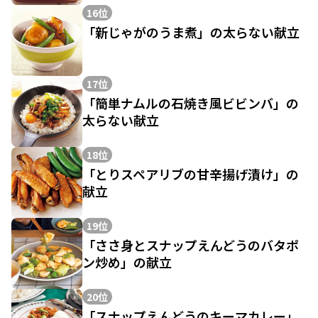
16位
「新じゃがのうま煮」の太らない献立
17位
「簡単ナムルの石焼き風ビビンバ」の
太らない献立
18位
「とりスペアリブの甘辛揚げ漬け」の
献立
19位
「ささ身とスナップえんどうのバタポ
ン炒め」の献立
20位
「スナップえんどうのキーマカレー」