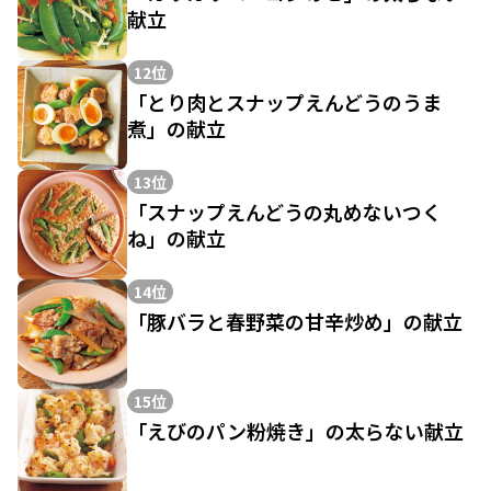
献立
12位
「とり肉とスナップえんどうのうま
煮」の献立
13位
「スナップえんどうの丸めないつく
ね」の献立
14位
「豚バラと春野菜の甘辛炒め」の献立
15位
「えびのパン粉焼き」の太らない献立