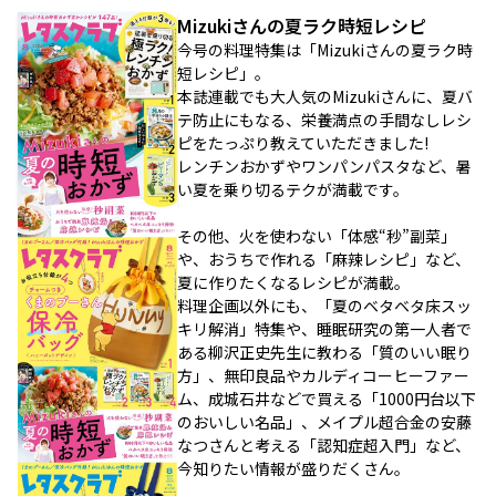
Mizukiさんの夏ラク時短レシピ
今号の料理特集は「Mizukiさんの夏ラク時
短レシピ」。
本誌連載でも大人気のMizukiさんに、夏バ
テ防止にもなる、栄養満点の手間なしレシ
ピをたっぷり教えていただきました!
レンチンおかずやワンパンパスタなど、暑
い夏を乗り切るテクが満載です。
その他、火を使わない「体感“秒”副菜」
や、おうちで作れる「麻辣レシピ」など、
夏に作りたくなるレシピが満載。
料理企画以外にも、「夏のベタベタ床スッ
キリ解消」特集や、睡眠研究の第一人者で
ある柳沢正史先生に教わる「質のいい眠り
方」、無印良品やカルディコーヒーファー
ム、成城石井などで買える「1000円台以下
のおいしい名品」、メイプル超合金の安藤
なつさんと考える「認知症超入門」など、
今知りたい情報が盛りだくさん。