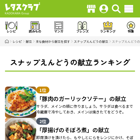
レシピ
読みもの
マンガ
フレンズ
ランキング
特集
レシピ
献立
主な食材から献立を探す
スナップえんどうの献立
スナップえんどうの
スナップえんどうの献立ランキング
1位
「豚肉のガーリックソテー」の献立
サラダ、メインの順に作りましょう。サラダは食べるまで
冷蔵庫で冷やしておき、メインは焼きたてをどうぞ。
2位
「厚揚げのそぼろ煮」の献立
即席漬けを漬けたら、もやしとにらをレンジにかけ、そぼ