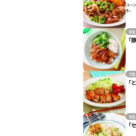
コー
を。
6位
「
7位
「
8位
「