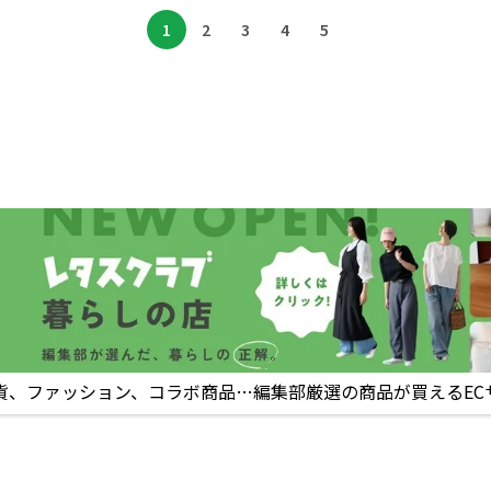
1
2
3
4
5
貨、ファッション、コラボ商品…編集部厳選の商品が買えるEC