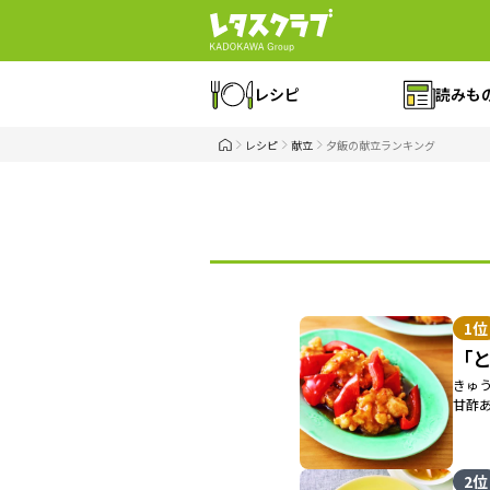
レシピ
読みも
レシピ
献立
夕飯の献立ランキング
1位
「
きゅ
甘酢
2位