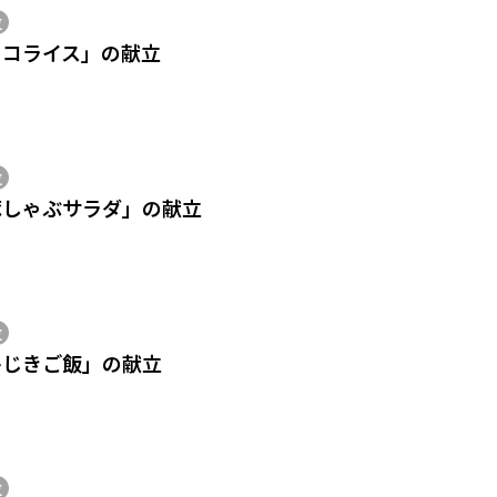
位
タコライス」の献立
位
豚しゃぶサラダ」の献立
位
ひじきご飯」の献立
位