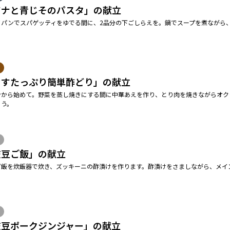
ツナと青じそのパスタ」の献立
イパンでスパゲッティをゆでる間に、2品分の下ごしらえを。鍋でスープを煮ながら
なすたっぷり簡単酢どり」の献立
ンから始めて。野菜を蒸し焼きにする間に中華あえを作り、とり肉を焼きながらオク
ょう。
枝豆ご飯」の献立
ご飯を炊飯器で炊き、ズッキーニの酢漬けを作ります。酢漬けをさましながら、メイ
枝豆ポークジンジャー」の献立