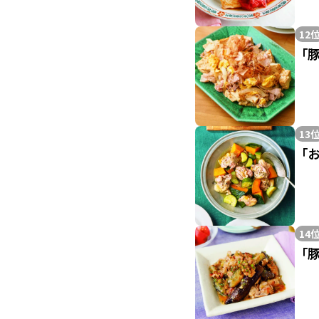
12
「
13
「
14
「