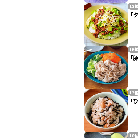
15
「
16
「
17
「
18