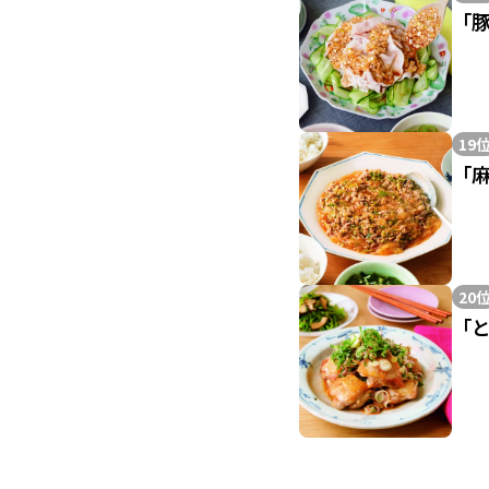
「
19
「
20
「