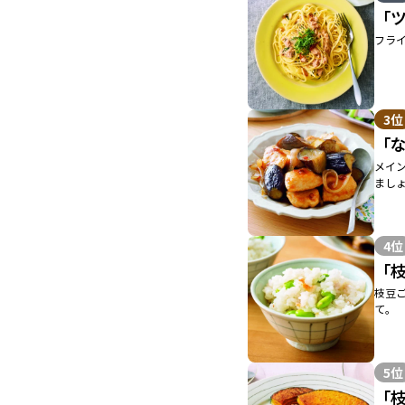
「
フラ
3位
「
メイ
まし
4位
「
枝豆
て。
5位
「