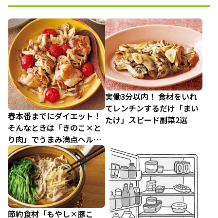
実働3分以内！ 食材をいれ
てレンチンするだけ「まい
春本番までにダイエット！
たけ」スピード副菜2選
そんなときは「きのこ×と
り肉」でうまみ満点ヘルシ
ー主菜2選
節約食材「もやし×豚こ