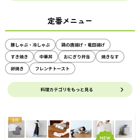
定番メニュー
豚しゃぶ・冷しゃぶ
鶏の唐揚げ・竜田揚げ
すき焼き
中華丼
おにぎり弁当
焼きなす
卵焼き
フレンチトースト
料理カテゴリをもっと見る
注目