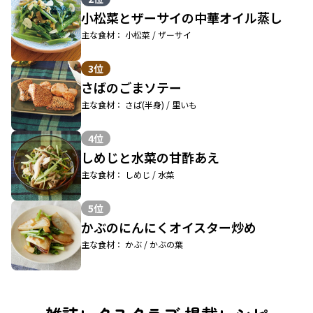
小松菜とザーサイの中華オイル蒸し
主な食材： 小松菜 / ザーサイ
3位
さばのごまソテー
主な食材： さば(半身) / 里いも
4位
しめじと水菜の甘酢あえ
主な食材： しめじ / 水菜
5位
かぶのにんにくオイスター炒め
主な食材： かぶ / かぶの葉