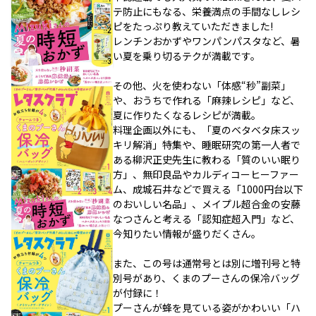
テ防止にもなる、栄養満点の手間なしレシ
ピをたっぷり教えていただきました!
レンチンおかずやワンパンパスタなど、暑
い夏を乗り切るテクが満載です。
その他、火を使わない「体感“秒”副菜」
や、おうちで作れる「麻辣レシピ」など、
夏に作りたくなるレシピが満載。
料理企画以外にも、「夏のベタベタ床スッ
キリ解消」特集や、睡眠研究の第一人者で
ある柳沢正史先生に教わる「質のいい眠り
方」、無印良品やカルディコーヒーファー
ム、成城石井などで買える「1000円台以下
のおいしい名品」、メイプル超合金の安藤
なつさんと考える「認知症超入門」など、
今知りたい情報が盛りだくさん。
また、この号は通常号とは別に増刊号と特
別号があり、くまのプーさんの保冷バッグ
が付録に！
プーさんが蜂を見ている姿がかわいい「ハ