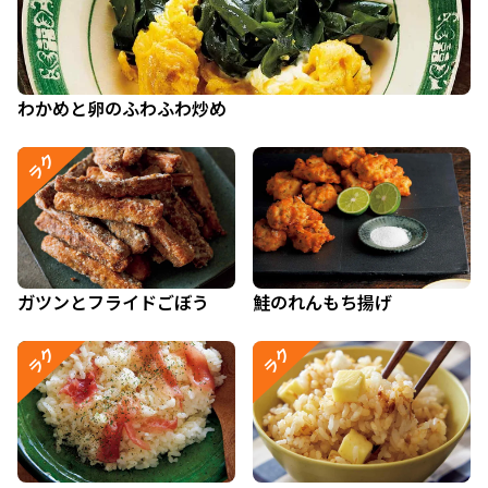
わかめと卵のふわふわ炒め
ラク
ガツンとフライドごぼう
鮭のれんもち揚げ
ラク
ラク