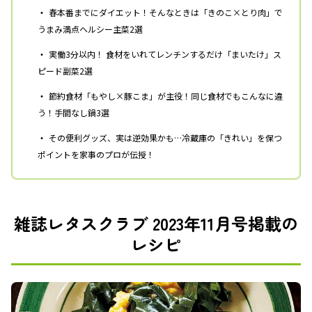
・
春本番までにダイエット！そんなときは「きのこ×とり肉」で
うまみ満点ヘルシー主菜2選
・
実働3分以内！ 食材をいれてレンチンするだけ「まいたけ」ス
ピード副菜2選
・
節約食材「もやし×豚こま」が主役！同じ食材でもこんなに違
う！手間なし鍋3選
・
その便利グッズ、実は逆効果かも…冷蔵庫の「きれい」を保つ
ポイントを家事のプロが伝授！
雑誌レタスクラブ 2023年11月号掲載の
レシピ