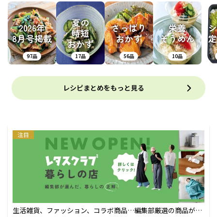
夏の
2026年
さっぱり
栄養
シ
時短
8月号掲載
おかず
そうめん
定
おかず
97品
17品
56品
10品
レシピまとめをもっと見る
注目
生活雑貨、ファッション、コラボ商品…編集部厳選の商品が買