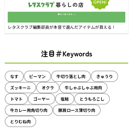
レタスクラブ編集部員が本音で選んだアイテムが買える！
注目＃Keywords
なす
ピーマン
牛切り落とし肉
きゅうり
ズッキーニ
オクラ
牛しゃぶしゃぶ用肉
トマト
ゴーヤー
塩鮭
とうもろこし
牛カレー用角切り肉
豚肩ロース薄切り肉
とりむね肉