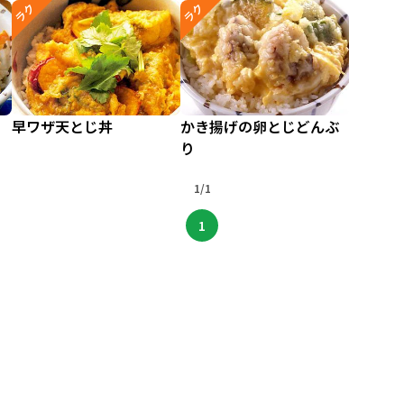
ラク
ラク
早ワザ天とじ丼
かき揚げの卵とじどんぶ
り
1/1
1