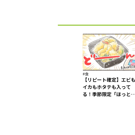
#食
【リピート確定】エビ
イカもホタテも入って
る！季節限定「ほっと
っと」の「海鮮天丼シ
ーズ」が贅沢すぎる～