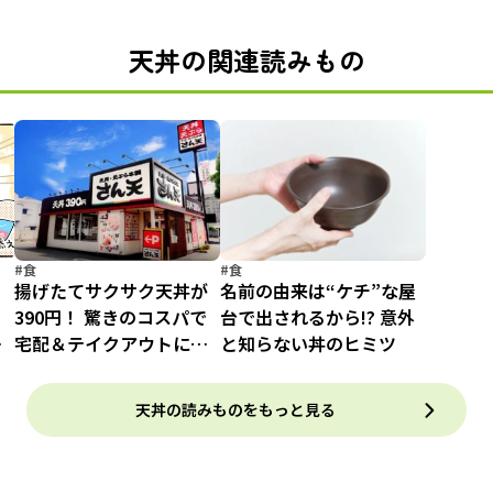
天丼の関連読みもの
#食
#食
も
揚げたてサクサク天丼が
名前の由来は“ケチ”な屋
390円！ 驚きのコスパで
台で出されるから!? 意外
も
宅配＆テイクアウトに便
と知らない丼のヒミツ
リ
利【お得なクーポン付】
！
天丼の読みものをもっと見る