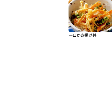
一口かき揚げ丼