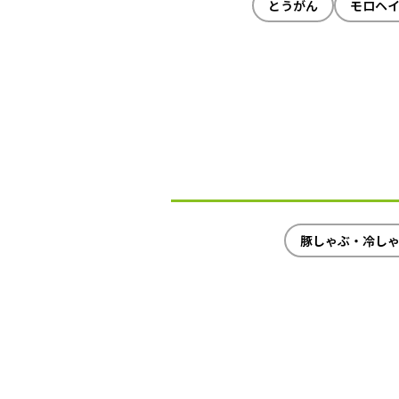
とうがん
モロヘ
豚しゃぶ・冷し