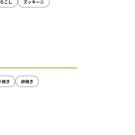
ろこし
ズッキーニ
き焼き
卵焼き