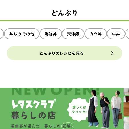
どんぶり
丼もの その他
海鮮丼
天津飯
カツ丼
牛丼
どんぶりのレシピを見る