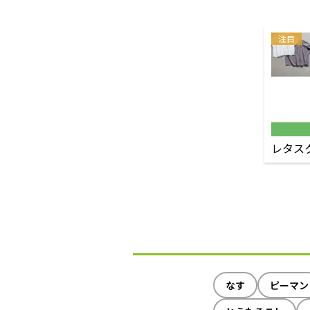
注目
レタス
なす
ピーマン