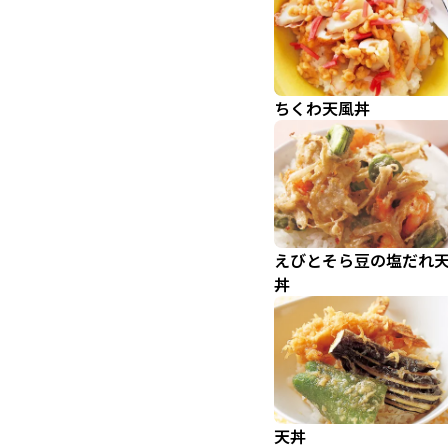
ちくわ天風丼
えびとそら豆の塩だれ
丼
天丼