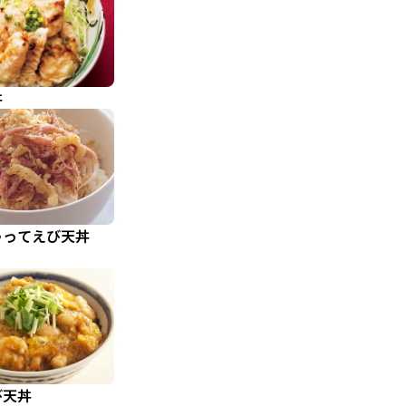
丼
ゃってえび天丼
び天丼