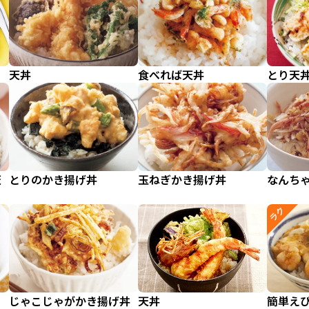
天丼
食べれば天丼
とり天
天
とりのかき揚げ丼
玉ねぎかき揚げ丼
なんち
ラク
じゃこじゃがかき揚げ丼
天丼
簡単え