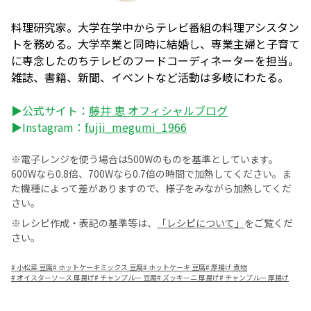
料理研究家。大学在学中からテレビ番組の料理アシスタン
トを務める。大学卒業と同時に結婚し、専業主婦と子育て
に専念したのちテレビのフードコーディネーターを担当。
雑誌、書籍、新聞、イベントなど活動は多岐にわたる。
▶公式サイト：
藤井 恵 オフィシャルブログ
▶Instagram：
fujii_megumi_1966
※電子レンジを使う場合は500Wのものを基準としています。
600Wなら0.8倍、700Wなら0.7倍の時間で加熱してください。ま
た機種によって差がありますので、様子をみながら加熱してくだ
さい。
※レシピ作成・表記の基準等は、
「レシピについて」
をご覧くだ
さい。
#
小松菜 豆腐
#
ホットケーキミックス 豆腐
#
ホットケーキ 豆腐
#
厚揚げ 煮物
#
オイスターソース 厚揚げ
#
チャンプルー 豆腐
#
ズッキーニ 厚揚げ
#
チャンプルー 厚揚げ