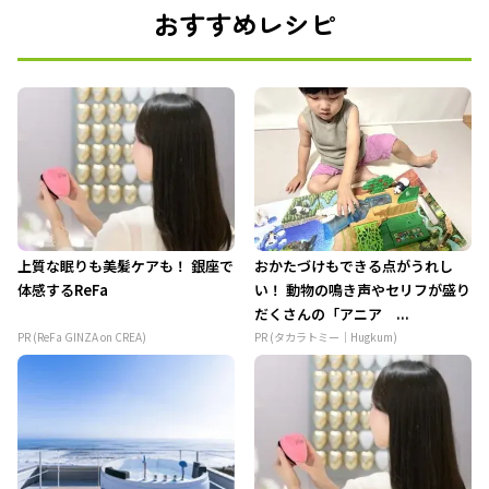
おすすめレシピ
上質な眠りも美髪ケアも！ 銀座で
おかたづけもできる点がうれし
体感するReFa
い！ 動物の鳴き声やセリフが盛り
だくさんの「アニア ...
PR (ReFa GINZA on CREA)
PR (タカラトミー｜Hugkum)