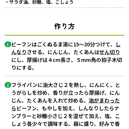
・サラダ油、砂糖、塩、こしょう
作り方
ビーフンはごくぬるま湯に15〜20分つけて、
し
1
んなり
させる。にんじん、たくあんは
せん切り
にし、厚揚げは４cm長さ、５mm角の拍子木切
りにする。
フライパンに油大さじ２を熱し、にんにく、と
2
うがらしを炒め、香りが立ったら厚揚げ、にん
じん、たくあんを入れて炒める。
油がまわった
ら
ビーフン、もやしを加え、しんなりしたらナ
ンプラーと砂糖小さじ２を混ぜて加え、塩、こ
しょう各少々で調味する。器に盛り、好みで香