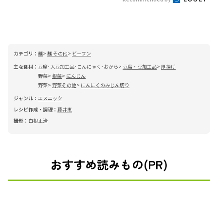
カテゴリ：
麺
麺 その他
ビーフン
主な食材：
豆腐･大豆加工品･こんにゃく･おから
豆腐・豆加工品
厚揚げ
野菜
根菜
にんじん
野菜
野菜その他
にんにくのみじん切り
ジャンル：
エスニック
レシピ作成・調理：
藤井恵
撮影：
白根正治
おすすめ読みもの(PR)