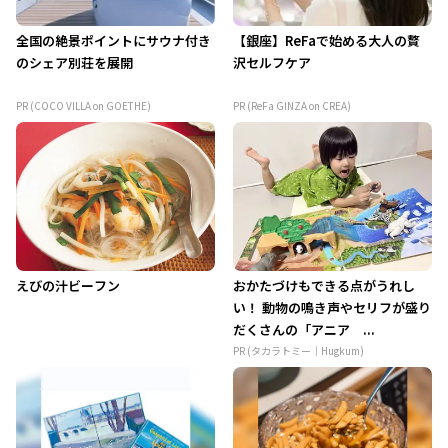
全国の絶景ポイントにサウナ付き
【銀座】ReFaで始める大人の贅
のシェア別荘を展開
沢セルフケア
PR (COCO VILLA on GOETHE)
PR (ReFa GINZA on CREA)
えびの汁ビーフン
おかたづけもできる点がうれし
い！ 動物の鳴き声やセリフが盛り
だくさんの「アニア ...
PR (タカラトミー｜Hugkum)