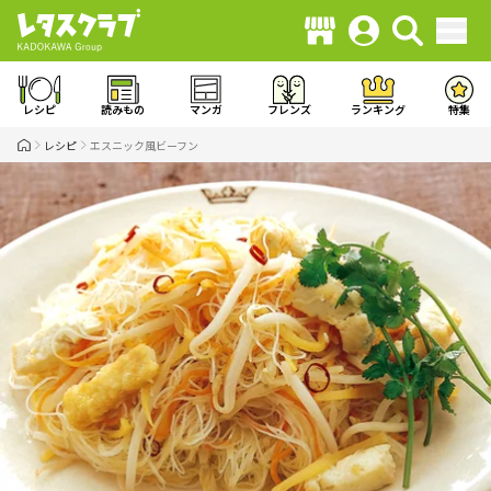
レシピ
読みもの
マンガ
フレンズ
ランキング
特集
レシピ
エスニック風ビーフン