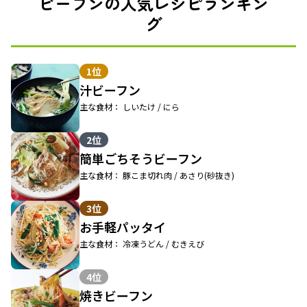
ビーフンの人気レシピランキン
グ
1位
汁ビーフン
主な食材： しいたけ / にら
2位
簡単ごちそうビーフン
主な食材： 豚こま切れ肉 / あさり(砂抜き)
3位
お手軽パッタイ
主な食材： 冷凍うどん / むきえび
4位
焼きビーフン