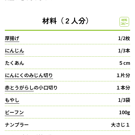
材料（２人分）
厚揚げ
1/2枚
にんじん
1/3本
たくあん
５cm
にんにくのみじん切り
１片分
赤とうがらし
の小口切り
１本分
もやし
1/3袋
ビーフン
100g
ナンプラー
大さじ１