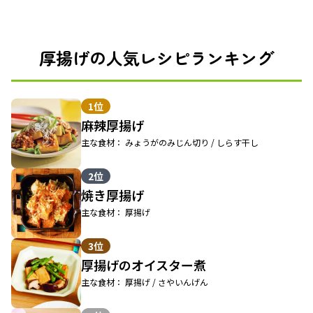
厚揚げの人気レシピランキング
1位
麻辣厚揚げ
主な食材： みょうがのみじん切り / しらす干し
2位
焼き厚揚げ
主な食材： 厚揚げ
3位
厚揚げのオイスター煮
主な食材： 厚揚げ / さやいんげん