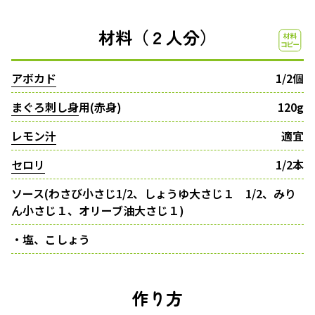
材料（２人分）
アボカド
1/2個
まぐろ刺し身
用(赤身)
120g
レモン汁
適宜
セロリ
1/2本
ソース(わさび小さじ1/2、しょうゆ大さじ１ 1/2、みり
ん小さじ１、オリーブ油大さじ１)
・塩、こしょう
作り方