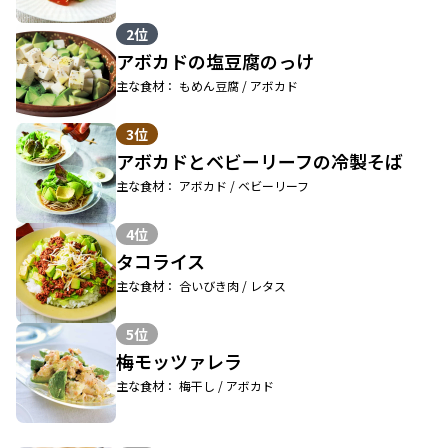
2位
アボカドの塩豆腐のっけ
主な食材： もめん豆腐 / アボカド
3位
アボカドとベビーリーフの冷製そば
主な食材： アボカド / ベビーリーフ
4位
タコライス
主な食材： 合いびき肉 / レタス
5位
梅モッツァレラ
主な食材： 梅干し / アボカド