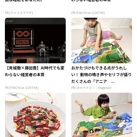
PR (アイリスプラザ)
PR (FINCHI on GOETHE)
【見城徹×藤田晋】AI時代でも変
おかたづけもできる点がうれし
わらない経営者の本質
い！ 動物の鳴き声やセリフが盛り
だくさんの「アニア ...
PR (FINCHI on GOETHE)
PR (タカラトミー｜Hugkum)