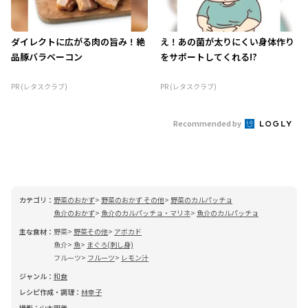
ダイレクトに広がる肉の旨み！絶
え！あの菌が太りにくい身体作り
品豚バラベーコン
をサポートしてくれる!?
PR (レタスクラブ)
PR (レタスクラブ)
Recommended by
カテゴリ：
野菜のおかず
野菜のおかず その他
野菜のカルパッチョ
魚介のおかず
魚介のカルパッチョ・マリネ
魚介のカルパッチョ
主な食材：
野菜
野菜その他
アボカド
魚介
魚
まぐろ(刺し身)
フルーツ
フルーツ
レモン汁
ジャンル：
和食
レシピ作成・調理：
林幸子
撮影：
山本明義