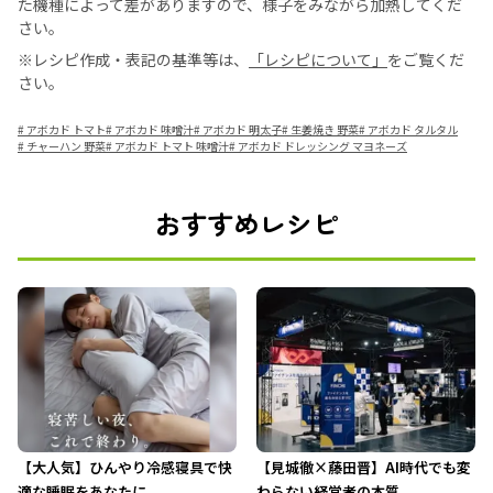
た機種によって差がありますので、様子をみながら加熱してくだ
さい。
※レシピ作成・表記の基準等は、
「レシピについて」
をご覧くだ
さい。
#
アボカド トマト
#
アボカド 味噌汁
#
アボカド 明太子
#
生姜焼き 野菜
#
アボカド タルタル
#
チャーハン 野菜
#
アボカド トマト 味噌汁
#
アボカド ドレッシング マヨネーズ
おすすめレシピ
【大人気】ひんやり冷感寝具で快
【見城徹×藤田晋】AI時代でも変
適な睡眠をあなたに。
わらない経営者の本質