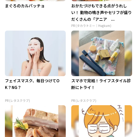
まぐろのカルパッチョ
おかたづけもできる点がうれし
い！ 動物の鳴き声やセリフが盛り
だくさんの「アニア ...
PR (タカラトミー｜Hugkum)
フェイスマスク、毎日つけてO
スマホで完結！ライフスタイル診
K？NG？
断にトライ！
PR (レタスクラブ)
PR (レタスクラブ)