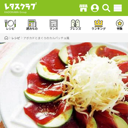
レシピ
読みもの
マンガ
フレンズ
ランキング
特集
レシピ
アボカドとまぐろのカルパッチョ風