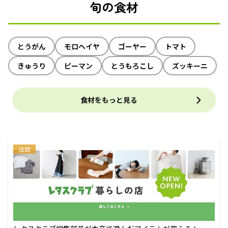
旬の食材
とうがん
モロヘイヤ
ゴーヤー
トマト
きゅうり
ピーマン
とうもろこし
ズッキーニ
食材をもっと見る
注目