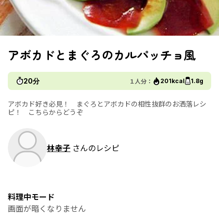
アボカドとまぐろのカルパッチョ風
20分
１人分：
201kcal
1.8g
アボカド好き必見！ まぐろとアボカドの相性抜群のお洒落レシ
ピ！ こちらからどうぞ
林幸子
さんのレシピ
料理中モード
画面が暗くなりません