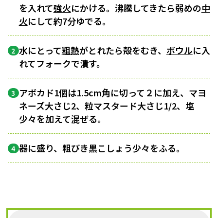
を入れて
強火
にかける。沸騰してきたら弱めの
中
火
にして約7分ゆでる。
水にとって
粗熱
がとれたら殻をむき、
ボウル
に入
2
れてフォークで潰す。
アボカド1個は1.5cm角に切って２に加え、マヨ
3
ネーズ大さじ2、粒マスタード大さじ1/2、塩
少々を加えて混ぜる。
器に盛り、粗びき黒こしょう少々をふる。
4