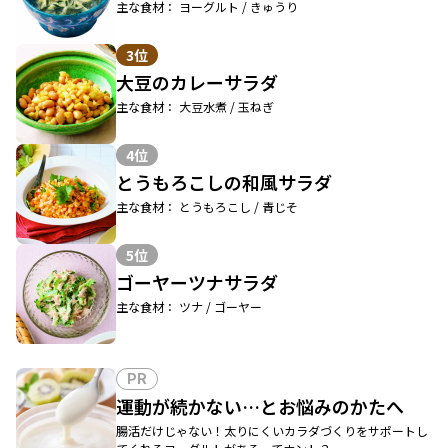
主な食材： ヨーグルト / きゅうり
3位
大豆のカレーサラダ
主な食材： 大豆水煮 / 玉ねぎ
4位
とうもろこしの和風サラダ
主な食材： とうもろこし / 青じそ
5位
ゴーヤーツナサラダ
主な食材： ツナ / ゴーヤー
PR
運動が続かない…とお悩みのかたへ
腸活だけじゃない！太りにくいカラダづくりをサポートし