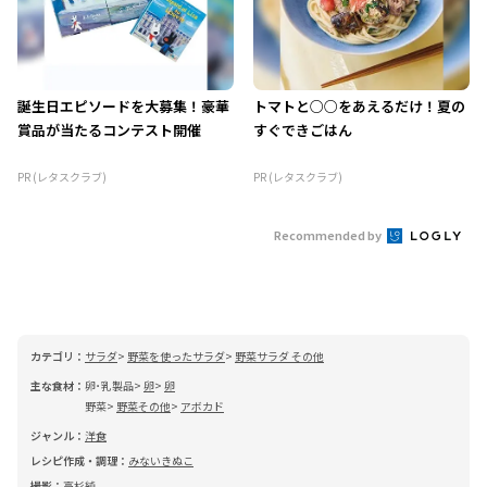
誕生日エピソードを大募集！豪華
トマトと○○をあえるだけ！夏の
賞品が当たるコンテスト開催
すぐできごはん
PR (レタスクラブ)
PR (レタスクラブ)
Recommended by
カテゴリ：
サラダ
野菜を使ったサラダ
野菜サラダ その他
主な食材：
卵･乳製品
卵
卵
野菜
野菜その他
アボカド
ジャンル：
洋食
レシピ作成・調理：
みないきぬこ
撮影：
高杉純