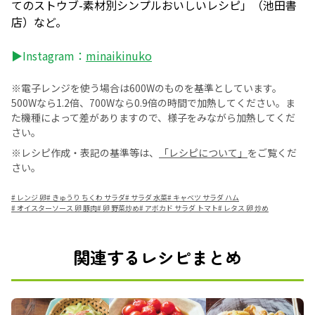
てのストウブ-素材別シンプルおいしいレシピ」（池田書
店）など。
▶Instagram：
minaikinuko
※電子レンジを使う場合は600Wのものを基準としています。
500Wなら1.2倍、700Wなら0.9倍の時間で加熱してください。ま
た機種によって差がありますので、様子をみながら加熱してくだ
さい。
※レシピ作成・表記の基準等は、
「レシピについて」
をご覧くだ
さい。
#
レンジ 卵
#
きゅうり ちくわ サラダ
#
サラダ 水菜
#
キャベツ サラダ ハム
#
オイスターソース 卵 豚肉
#
卵 野菜炒め
#
アボカド サラダ トマト
#
レタス 卵 炒め
関連するレシピまとめ