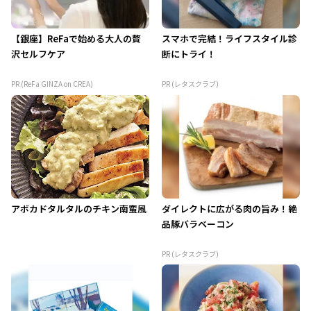
【銀座】ReFaで始める大人の贅
スマホで完結！ライフスタイル診
沢セルフケア
断にトライ！
PR (ReFa GINZA on CREA)
PR (レタスクラブ)
アボカドタルタルのチキン南蛮風
ダイレクトに広がる肉の旨み！絶
品豚バラベーコン
PR (レタスクラブ)