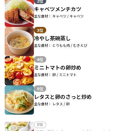
2位
キャベツメンチカツ
主な食材： キャベツ / キャベツ
3位
冷やし茶碗蒸し
主な食材： とりもも肉 / むきえび
4位
ミニトマトの卵炒め
主な食材： 卵 / ミニトマト
5位
レタスと卵のさっと炒め
主な食材： レタス / 卵
PR