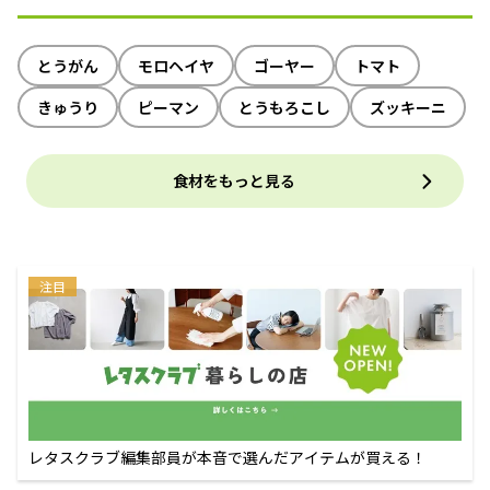
とうがん
モロヘイヤ
ゴーヤー
トマト
きゅうり
ピーマン
とうもろこし
ズッキーニ
食材をもっと見る
注目
レタスクラブ編集部員が本音で選んだアイテムが買える！