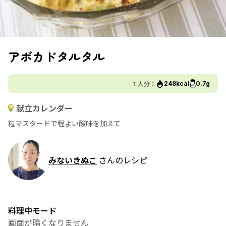
アボカドタルタル
１人分：
248kcal
0.7g
献立カレンダー
粒マスタードで程よい酸味を加えて
みないきぬこ
さんのレシピ
料理中モード
画面が暗くなりません