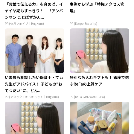
「言葉で伝える力」を育めば、イ
事例から学ぶ『特権アクセス管
ヤイヤ期もすっきり！ 「アンパ
理』
ンマン ことばずかん...
PR (セガフェイブ｜HugKum)
PR (KeeperSecurity)
いま最も相談したい保育士・てぃ
特別な名入れギフトも！ 銀座で選
先生がアドバイス！ 子どもの“お
ぶReFaの上質ケア
てつだい”に、どん...
PR (アタック・キュキュット｜Hugkum)
PR (ReFa GINZA on CREA)