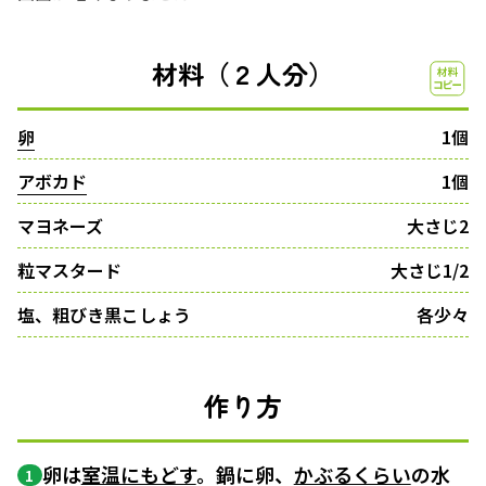
材料（２人分）
卵
1個
アボカド
1個
マヨネーズ
大さじ2
粒マスタード
大さじ1/2
塩、粗びき黒こしょう
各少々
作り方
卵は
室温にもどす
。鍋に卵、
かぶるくらい
の水
1