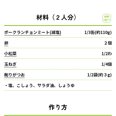
材料（２人分）
ポークランチョンミート(減塩)
1/3缶(約110g)
卵
２個
小松菜
1/2わ
玉ねぎ
1/4個
削りがつお
1/2袋(約３g)
・塩、こしょう、サラダ油、しょうゆ
作り方