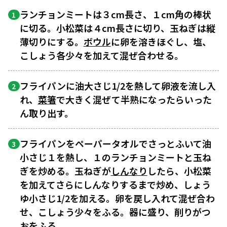
ランチョンミートは３cm長さ、１cm角の棒状
1
に切る。小松菜は４cm長さに切り、玉ねぎは縦
薄切りにする。
ボウル
に卵を溶きほぐし、塩、
こしょう各少々を加えて混ぜ合わせる。
フライパンに油大さじ1/2を熱して卵液を流し入
2
れ、
菜箸
で大きく混ぜて半熟になったらいった
ん取り出す。
フライパンをペーパータオルでさっとふいて油
3
小さじ１を熱し、１のランチョンミートと玉ね
ぎを炒める。玉ねぎが
しんなり
したら、小松菜
を加えてさらにしんなりするまで炒め、しょう
ゆ小さじ1/2を加える。卵を戻し入れて混ぜ合わ
せ、こしょう少々をふる。器に盛り、削りがつ
おをふる。