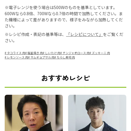
※電子レンジを使う場合は500Wのものを基準としています。
600Wなら0.8倍、700Wなら0.7倍の時間で加熱してください。ま
た機種によって差がありますので、様子をみながら加熱してくだ
さい。
※レシピ作成・表記の基準等は、
「レシピについて」
をご覧くだ
さい。
#
タコライス 肉
#
塩釜焼き 肉
#
しいたけ 肉
#
チンジャオロース 肉
#
ズッキーニ 肉
#
レモンソース 肉
#
サムギョプサル 肉
#
ちらし寿司 肉
おすすめレシピ