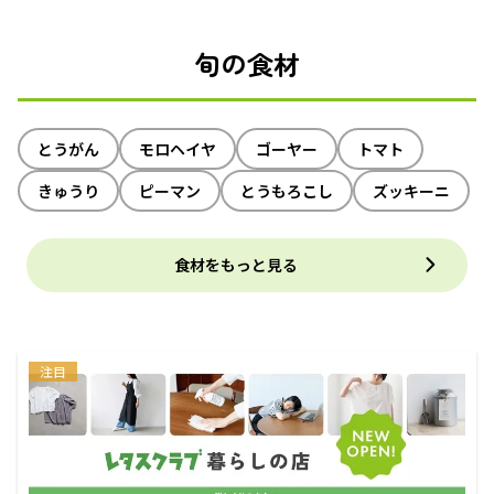
旬の食材
とうがん
モロヘイヤ
ゴーヤー
トマト
きゅうり
ピーマン
とうもろこし
ズッキーニ
食材をもっと見る
注目