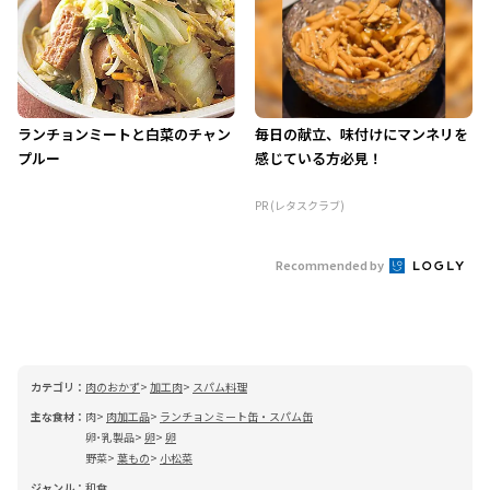
ランチョンミートと白菜のチャン
毎日の献立、味付けにマンネリを
プルー
感じている方必見！
PR (レタスクラブ)
Recommended by
カテゴリ：
肉のおかず
加工肉
スパム料理
主な食材：
肉
肉加工品
ランチョンミート缶・スパム缶
卵･乳製品
卵
卵
野菜
葉もの
小松菜
ジャンル：
和食