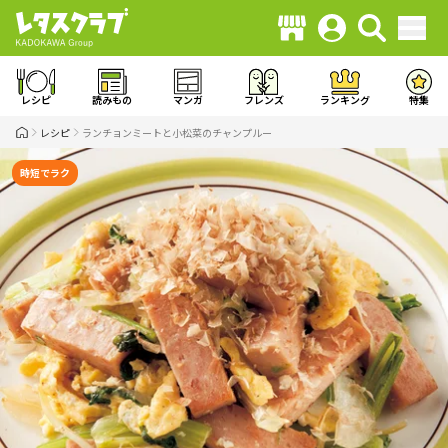
レシピ
読みもの
マンガ
フレンズ
ランキング
特集
レシピ
ランチョンミートと小松菜のチャンプルー
時短でラク