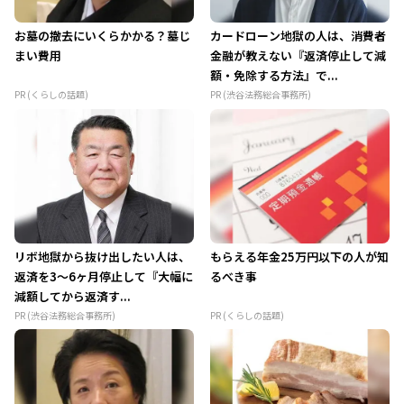
お墓の撤去にいくらかかる？墓じ
カードローン地獄の人は、消費者
まい費用
金融が教えない『返済停止して減
額・免除する方法』で...
PR (くらしの話題)
PR (渋谷法務総合事務所)
リボ地獄から抜け出したい人は、
もらえる年金25万円以下の人が知
返済を3～6ヶ月停止して『大幅に
るべき事
減額してから返済す...
PR (渋谷法務総合事務所)
PR (くらしの話題)