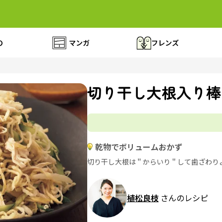
の
マンガ
フレンズ
切り干し大根入り棒
乾物でボリュームおかず
切り干し大根は＂からいり＂して歯ざわり
植松良枝
さんのレシピ