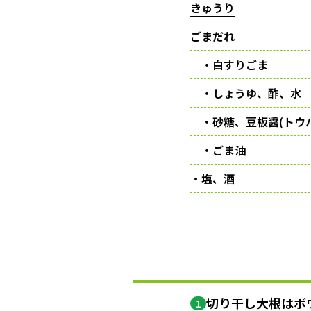
きゅうり
ごまだれ
・白すりごま
・しょうゆ、酢、水
・砂糖、豆板醤(トウ
・ごま油
・塩、酒
切り干し大根はボ
1