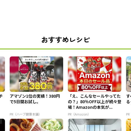
おすすめレシピ
チ
アマゾン1位の実績！380円
「え、こんなセールやってた
す
で5日間お試し。
の？」80％OFF以上が続々登
る
場！Amazonの本気が...
PR（ハーブ健康本舗）
PR（Amazon）
PR