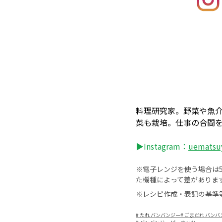
料理研究家。野菜や魚
菜も栽培。仕事の合間
▶Instagram：
uematsu
※電子レンジを使う場合は50
た機種によって差がありま
※レシピ作成・表記の基準
#
たれ バンバンジー
#
ごまだれ バンバ