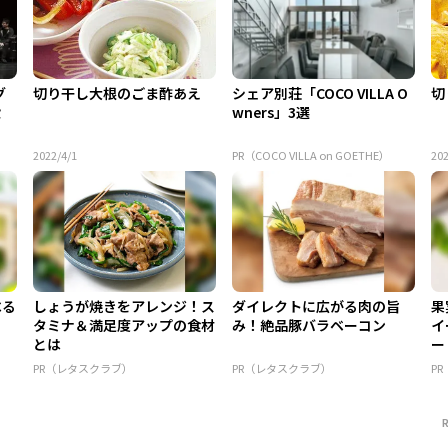
グ
切り干し大根のごま酢あえ
シェア別荘「COCO VILLA O
切
設
wners」3選
2022/4/1
PR（COCO VILLA on GOETHE）
202
べる
しょうが焼きをアレンジ！ス
ダイレクトに広がる肉の旨
果
タミナ＆満足度アップの食材
み！絶品豚バラベーコン
イ
とは
ー
PR（レタスクラブ）
PR（レタスクラブ）
P