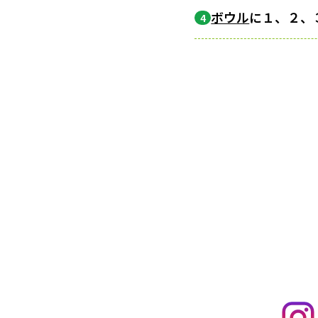
ボウル
に１、２、
4