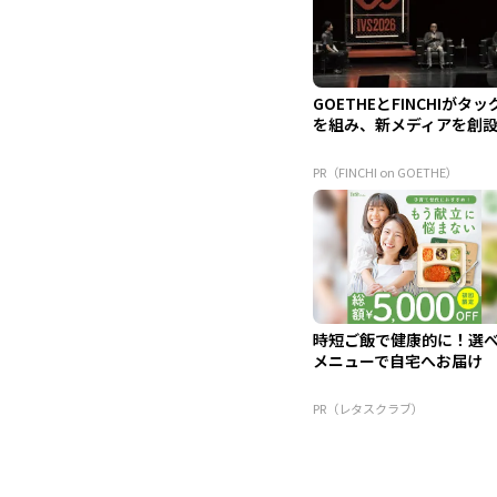
GOETHEとFINCHIがタッ
を組み、新メディアを創
PR（FINCHI on GOETHE）
時短ご飯で健康的に！選
メニューで自宅へお届け
PR（レタスクラブ）