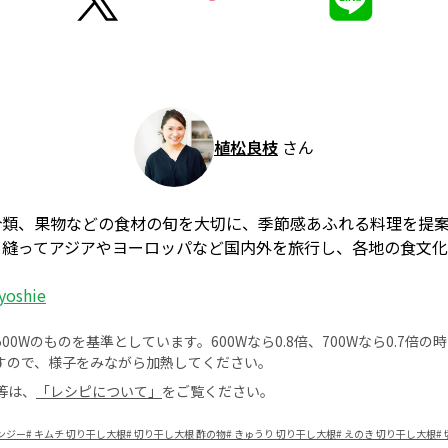
植松良枝
さん
介類、果物などの食材の旬を大切に、季節感あふれる料理を提
を縫ってアジアやヨーロッパなど国内外を旅行し、各地の食文
yoshie
0Wのものを基準としています。600Wなら0.8倍、700Wなら0.7倍
すので、様子をみながら加熱してください。
等は、
「レシピについて」
をご覧ください。
ンジー
#
キムチ 切り干し大根
#
切り干し大根 酢の物
#
きゅうり 切り干し大根
#
えのき 切り干し大根
#