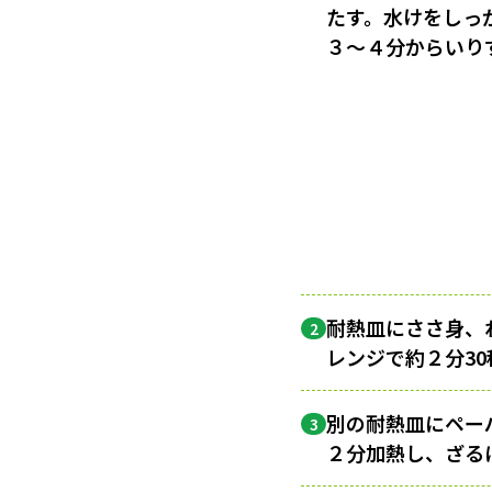
たす。水けをしっ
３〜４分からいり
耐熱皿にささ身、
2
レンジで約２分3
別の耐熱皿にペー
3
２分加熱し、ざる