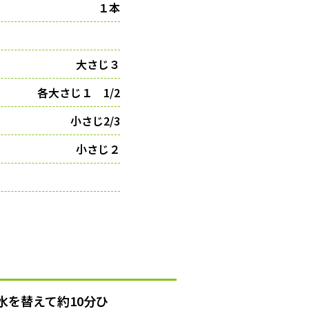
１本
大さじ３
各大さじ１ 1/2
小さじ2/3
小さじ２
を替えて約10分ひ