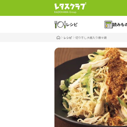
レシピ
読みも
レシピ
切り干し大根入り棒々鶏