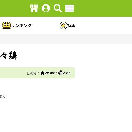
ランキング
特集
々鶏
１人分：
251kcal
2.8g
よく