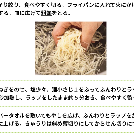
かり絞り、食べやすく切る。フライパンに入れて火にか
する。皿に広げて
粗熱
をとる。
ねぎをのせ、塩少々、酒小さじ１をふってふんわりとラ
0秒加熱し、ラップをしたまま約５分おき、食べやすく裂
パータオルを敷いてもやしを広げ、ふんわりとラップを
に上げる。きゅうりは斜め薄切りにしてから
せん切り
に