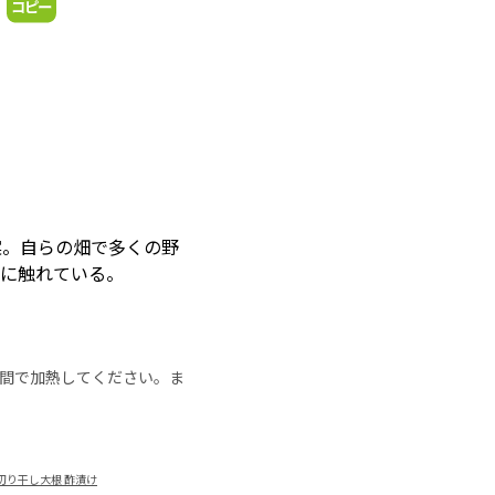
案。自らの畑で多くの野
化に触れている。
の時間で加熱してください。ま
切り干し大根 酢漬け