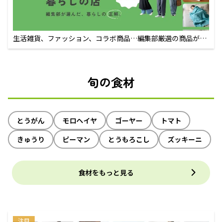
生活雑貨、ファッション、コラボ商品…編集部厳選の商品が買
えるECサイト
旬の食材
とうがん
モロヘイヤ
ゴーヤー
トマト
きゅうり
ピーマン
とうもろこし
ズッキーニ
食材をもっと見る
注目