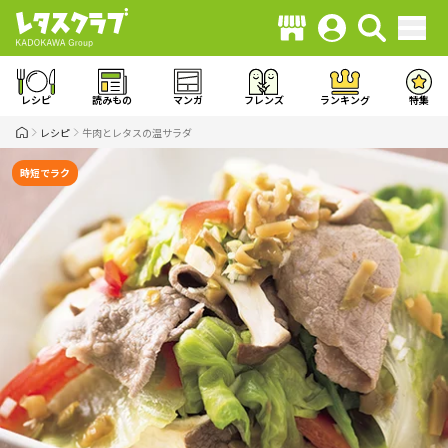
レシピ
読みもの
マンガ
フレンズ
ランキング
特集
レシピ
牛肉とレタスの温サラダ
時短でラク