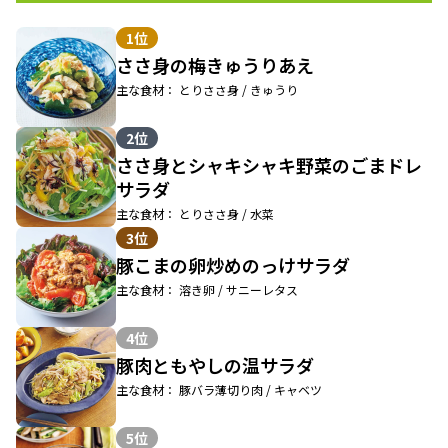
1位
ささ身の梅きゅうりあえ
主な食材： とりささ身 / きゅうり
2位
ささ身とシャキシャキ野菜のごまドレ
サラダ
主な食材： とりささ身 / 水菜
3位
豚こまの卵炒めのっけサラダ
主な食材： 溶き卵 / サニーレタス
4位
豚肉ともやしの温サラダ
主な食材： 豚バラ薄切り肉 / キャベツ
5位