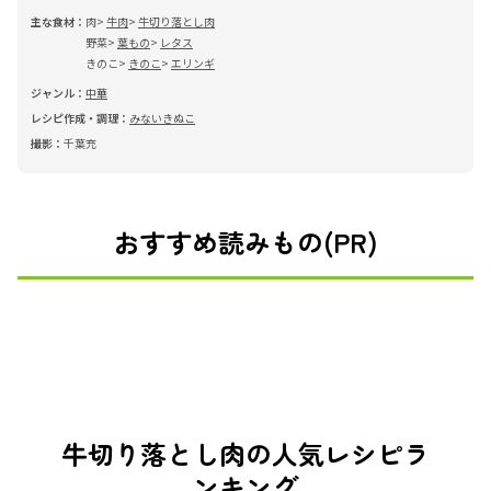
主な食材：
肉
牛肉
牛切り落とし肉
野菜
葉もの
レタス
きのこ
きのこ
エリンギ
ジャンル：
中華
レシピ作成・調理：
みないきぬこ
撮影：
千葉充
おすすめ読みもの(PR)
牛切り落とし肉の人気レシピラ
ンキング