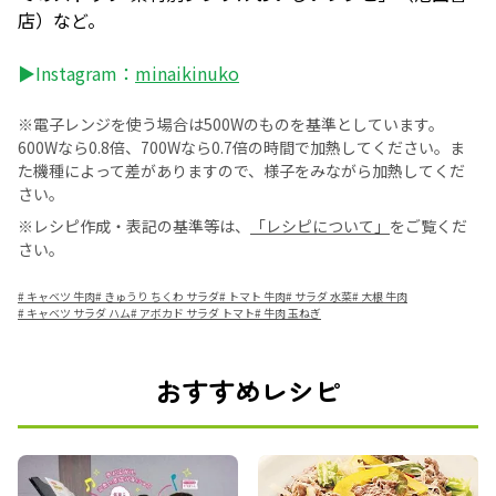
店）など。
▶Instagram：
minaikinuko
※電子レンジを使う場合は500Wのものを基準としています。
600Wなら0.8倍、700Wなら0.7倍の時間で加熱してください。ま
た機種によって差がありますので、様子をみながら加熱してくだ
さい。
※レシピ作成・表記の基準等は、
「レシピについて」
をご覧くだ
さい。
#
キャベツ 牛肉
#
きゅうり ちくわ サラダ
#
トマト 牛肉
#
サラダ 水菜
#
大根 牛肉
#
キャベツ サラダ ハム
#
アボカド サラダ トマト
#
牛肉 玉ねぎ
おすすめレシピ