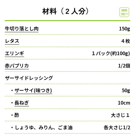
材料（２人分）
牛切り落とし肉
150g
レタス
４枚
エリンギ
１パック(約100g)
赤パプリカ
1/2個
ザーサイドレッシング
・
ザーサイ(味つき)
50g
・
長ねぎ
10cm
・酢
大さじ１
・しょうゆ、みりん、ごま油
各大さじ1/2