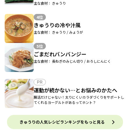
主な食材： きゅうり
4位
きゅうりの冷や汁風
主な食材： きゅうり / みょうが
5位
ごまだれバンバンジー
主な食材： 長ねぎのみじん切り / おろしにんにく
PR
運動が続かない…とお悩みのかたへ
腸活だけじゃない！太りにくいカラダづくりをサポートし
てくれるヨーグルトがあるってホント？
きゅうりの人気レシピランキングをもっと見る