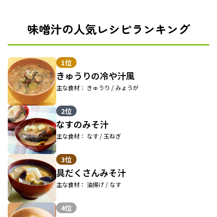
味噌汁の人気レシピランキング
1位
きゅうりの冷や汁風
主な食材： きゅうり / みょうが
2位
なすのみそ汁
主な食材： なす / 玉ねぎ
3位
具だくさんみそ汁
主な食材： 油揚げ / なす
4位