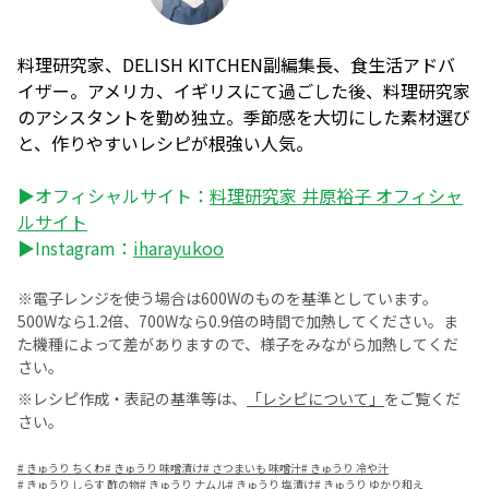
料理研究家、DELISH KITCHEN副編集長、食生活アドバ
イザー。アメリカ、イギリスにて過ごした後、料理研究家
のアシスタントを勤め独立。季節感を大切にした素材選び
と、作りやすいレシピが根強い人気。
▶オフィシャルサイト：
料理研究家 井原裕子 オフィシャ
ルサイト
▶Instagram：
iharayukoo
※電子レンジを使う場合は600Wのものを基準としています。
500Wなら1.2倍、700Wなら0.9倍の時間で加熱してください。ま
た機種によって差がありますので、様子をみながら加熱してくだ
さい。
※レシピ作成・表記の基準等は、
「レシピについて」
をご覧くだ
さい。
#
きゅうり ちくわ
#
きゅうり 味噌漬け
#
さつまいも 味噌汁
#
きゅうり 冷や汁
#
きゅうり しらす 酢の物
#
きゅうり ナムル
#
きゅうり 塩漬け
#
きゅうり ゆかり和え