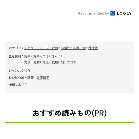
Recommended by
カテゴリ：
シチュー・スープ・汁物
味噌汁・お吸い物
味噌汁
主な食材：
野菜
野菜その他
きゅうり
海藻・乾物
海藻・乾物
削りがつお
ジャンル：
和食
レシピ作成・調理：
井原裕子
撮影：
木村拓
おすすめ読みもの(PR)