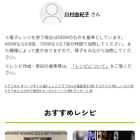
川村由紀子
さん
※電子レンジを使う場合は500Wのものを基準としています。
600Wなら0.8倍、700Wなら0.7倍の時間で加熱してください。ま
た機種によって差がありますので、様子をみながら加熱してくだ
さい。
※レシピ作成・表記の基準等は、
「レシピについて」
をご覧くだ
さい。
#
そうめん オリーブオイル 塩
#
ししとう そうめん
#
塩釜焼き 肉
#
タコライス 肉
#
しいたけ 肉
#
そうめん ひきわり納豆
#
ヨーグルトソース 肉
#
ズッキーニ 肉
おすすめレシピ