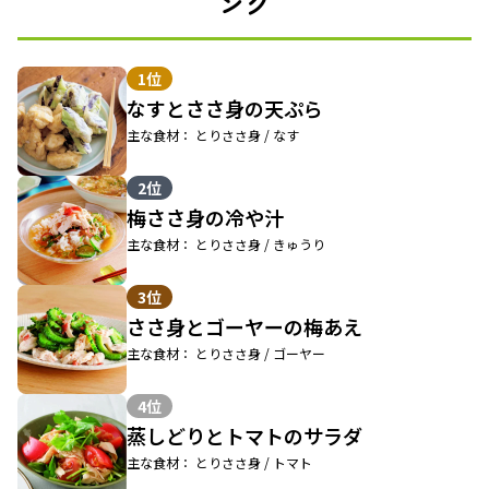
ング
1位
なすとささ身の天ぷら
主な食材： とりささ身 / なす
2位
梅ささ身の冷や汁
主な食材： とりささ身 / きゅうり
3位
ささ身とゴーヤーの梅あえ
主な食材： とりささ身 / ゴーヤー
4位
蒸しどりとトマトのサラダ
主な食材： とりささ身 / トマト