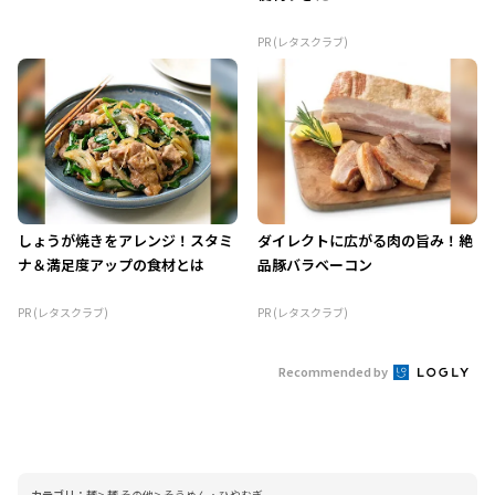
PR (レタスクラブ)
しょうが焼きをアレンジ！スタミ
ダイレクトに広がる肉の旨み！絶
ナ＆満足度アップの食材とは
品豚バラベーコン
PR (レタスクラブ)
PR (レタスクラブ)
Recommended by
カテゴリ：
麺
麺 その他
そうめん・ひやむぎ