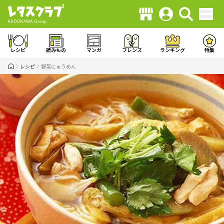
レシピ
読みもの
マンガ
フレンズ
ランキング
特集
レシピ
野菜にゅうめん