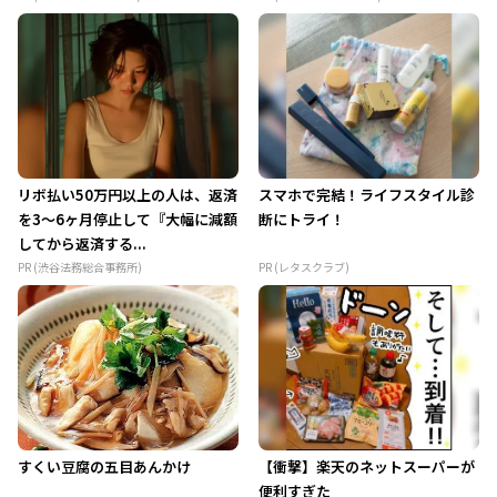
リボ払い50万円以上の人は、返済
スマホで完結！ライフスタイル診
を3～6ヶ月停止して『大幅に減額
断にトライ！
してから返済する...
PR (渋谷法務総合事務所)
PR (レタスクラブ)
すくい豆腐の五目あんかけ
【衝撃】楽天のネットスーパーが
便利すぎた