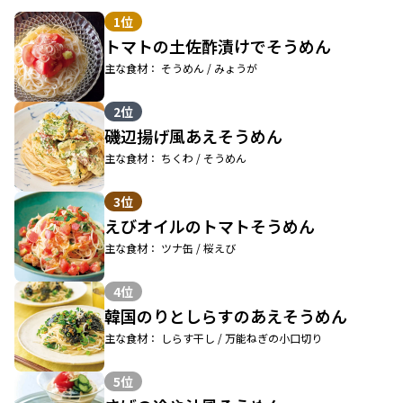
1位
トマトの土佐酢漬けでそうめん
主な食材： そうめん / みょうが
2位
磯辺揚げ風あえそうめん
主な食材： ちくわ / そうめん
3位
えびオイルのトマトそうめん
主な食材： ツナ缶 / 桜えび
4位
韓国のりとしらすのあえそうめん
主な食材： しらす干し / 万能ねぎの小口切り
5位