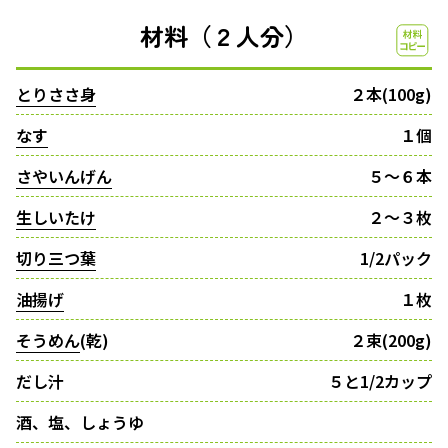
材料（２人分）
とりささ身
２本(100g)
なす
１個
さやいんげん
５〜６本
生しいたけ
２〜３枚
切り三つ葉
1/2パック
油揚げ
１枚
そうめん
(乾)
２束(200g)
だし汁
５と1/2カップ
酒、塩、しょうゆ