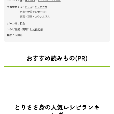
主な食材：
肉
とり肉
とりささ身
野菜
野菜その他
なす
野菜
豆類
さやいんげん
ジャンル：
和食
レシピ作成・調理：
川村由紀子
撮影：
大川範
おすすめ読みもの(PR)
とりささ身の人気レシピランキ