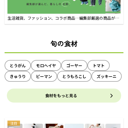
生活雑貨、ファッション、コラボ商品…編集部厳選の商品が買
えるECサイト
旬の食材
とうがん
モロヘイヤ
ゴーヤー
トマト
きゅうり
ピーマン
とうもろこし
ズッキーニ
食材をもっと見る
注目