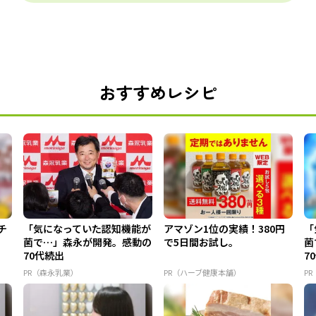
おすすめレシピ
チ
「気になっていた認知機能が
アマゾン1位の実績！380円
「
菌で…」森永が開発。感動の
で5日間お試し。
菌
70代続出
7
PR（森永乳業）
PR（ハーブ健康本舗）
P