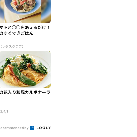
マトと○○をあえるだけ！
のすぐできごはん
R（レタスクラブ）
の花入り和風カルボナーラ
2/4/1
Recommended by