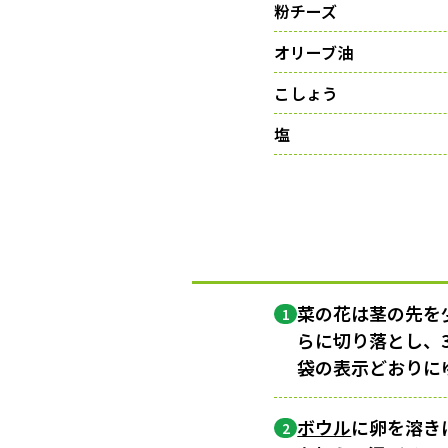
粉チーズ
オリーブ油
こしょう
塩
菜の花は茎の先を
1
らに切り落とし、3
袋の表示どおりに
ボウル
に卵を溶き
2