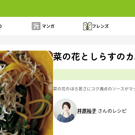
の
マンガ
フレンズ
菜の花としらすのカ
菜の花のほろ苦さにコク満点のソースがマ
井原裕子
さんのレシピ