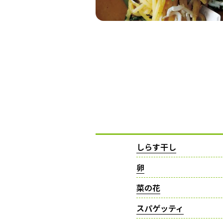
しらす干し
卵
菜の花
スパゲッティ