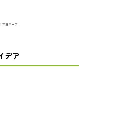
ラ マヨネーズ
イデア