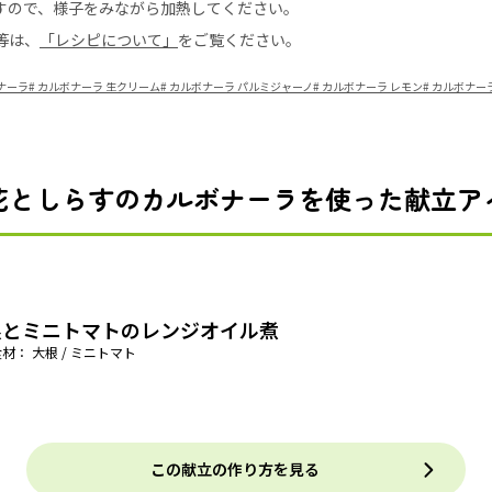
すので、様子をみながら加熱してください。
等は、
「レシピについて」
をご覧ください。
ナーラ
#
カルボナーラ 生クリーム
#
カルボナーラ パルミジャーノ
#
カルボナーラ レモン
#
カルボナー
花としらすのカルボナーラを使った献立ア
根とミニトマトのレンジオイル煮
材： 大根 / ミニトマト
この献立の作り方を見る