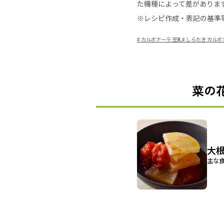
た機種によって差がありま
※レシピ作成・表記の基準
#
カルボナーラ 豆乳
#
しらたき カルボ
菜の
大
主な食