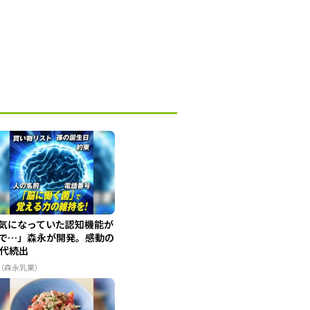
気になっていた認知機能が
で…」森永が開発。感動の
0代続出
R（森永乳業）