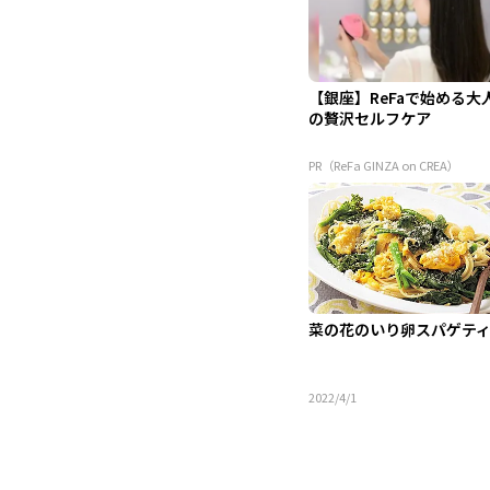
【銀座】ReFaで始める大
の贅沢セルフケア
PR（ReFa GINZA on CREA）
菜の花のいり卵スパゲテ
2022/4/1