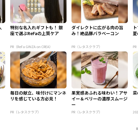
人
特別な名入れギフトも！ 銀
ダイレクトに広がる肉の旨
ト
座で選ぶReFaの上質ケア
み！絶品豚バラベーコン
夏
PR（ReFa GINZA on CREA）
PR（レタスクラブ）
P
ィ
毎日の献立、味付けにマンネ
果実感あふれる味わい！アサ
菜
リを感じている方必見！
イー＆ベリーの濃厚スムージ
ー
PR（レタスクラブ）
PR（レタスクラブ）
202