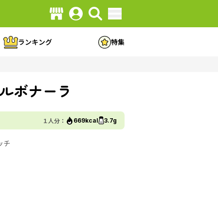
ランキング
特集
ルボナーラ
１人分：
669kcal
3.7g
ッチ