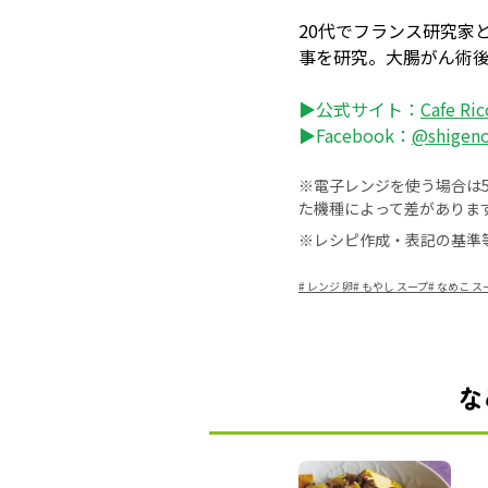
20代でフランス研究家
事を研究。大腸がん術
▶公式サイト：
Cafe R
▶Facebook：
@shigen
※電子レンジを使う場合は50
た機種によって差がありま
※レシピ作成・表記の基準
#
レンジ 卵
#
もやし スープ
#
なめこ ス
な