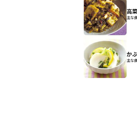
高
主な食
か
主な食