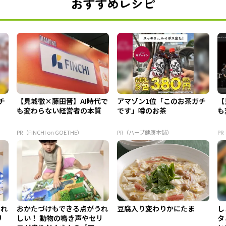
おすすめレシピ
チ
【見城徹×藤田晋】AI時代で
アマゾン1位「このお茶ガチ
【
も変わらない経営者の本質
です」噂のお茶
も
PR（FINCHI on GOETHE）
PR（ハーブ健康本舗）
PR
うれ
おかたづけもできる点がうれ
豆腐入り変わりかにたま
し
リ
しい！ 動物の鳴き声やセリ
タ