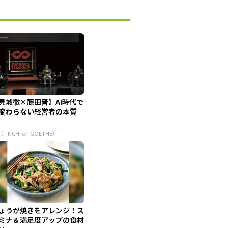
見城徹×藤田晋】AI時代で
変わらない経営者の本質
（FINCHI on GOETHE）
ょうが焼きをアレンジ！ス
ミナ＆満足度アップの食材