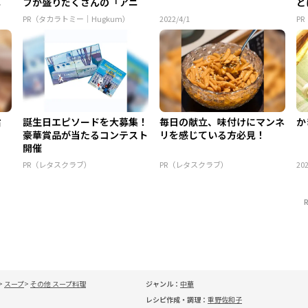
ニ
フが盛りだくさんの「アニ
と
ア ...
PR（タカラトミー｜Hugkum）
2022/4/1
P
旨
誕生日エピソードを大募集！
毎日の献立、味付けにマンネ
か
豪華賞品が当たるコンテスト
リを感じている方必見！
開催
PR（レタスクラブ）
PR（レタスクラブ）
202
スープ
その他 スープ料理
ジャンル：
中華
レシピ作成・調理：
重野佐和子