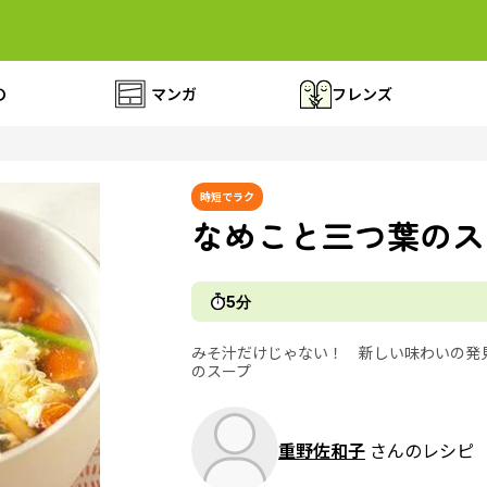
の
マンガ
フレンズ
時短でラク
なめこと三つ葉のス
5分
みそ汁だけじゃない！ 新しい味わいの発
のスープ
重野佐和子
さんのレシピ