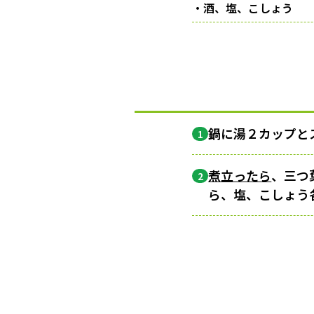
・酒、塩、こしょう
鍋に湯２カップと
1
煮立ったら
、三つ
2
ら、塩、こしょう