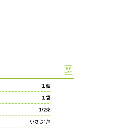
１個
１袋
1/2束
小さじ1/2