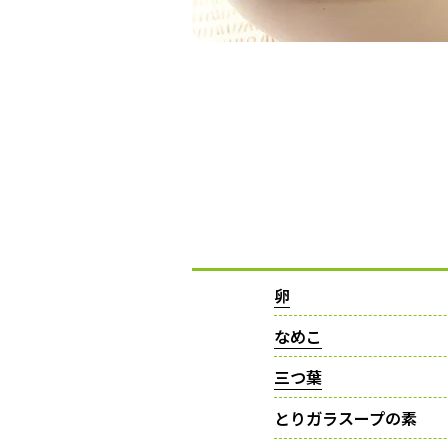
卵
なめこ
三つ葉
とりガラスープの素