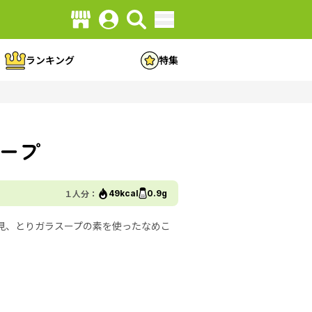
ランキング
特集
ープ
１人分：
49kcal
0.9g
見、とりガラスープの素を使ったなめこ