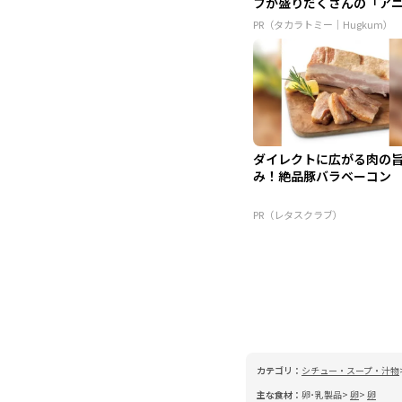
フが盛りだくさんの「ア
ア ...
PR（タカラトミー｜Hugkum）
ダイレクトに広がる肉の
み！絶品豚バラベーコン
PR（レタスクラブ）
カテゴリ：
シチュー・スープ・汁物
主な食材：
卵･乳製品
卵
卵