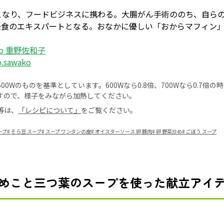
となり、フードビジネスに携わる。大腸がん手術ののち、自ら
後食のエキスパートとなる。おなかに優しい「おからマフィン
ico 重野佐和子
o.sawako
0Wのものを基準としています。600Wなら0.8倍、700Wなら0.7倍
すので、様子をみながら加熱してください。
等は、
「レシピについて」
をご覧ください。
ープ
#
そら豆 スープ
#
スープ ワンタンの皮
#
オイスターソース 卵 豚肉
#
卵 野菜炒め
#
ごぼう スープ
めこと三つ葉のスープを使った献立アイ