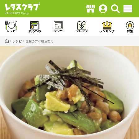
レシピ
読みもの
マンガ
フレンズ
ランキング
特集
レシピ
塩麹のアボ納豆あえ