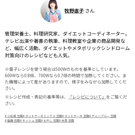
牧野直子
さん
管理栄養士、料理研究家、ダイエットコーディネーター。
テレビ出演や著書の執筆、料理教室や企業の商品開発な
ど、幅広く活動。ダイエットやメタボリックシンドローム
対策向けのレシピなども人気。
※電子レンジを使う場合は500Wのものを基準としています。
600Wなら0.8倍、700Wなら0.7倍の時間で加熱してください。ま
た機種によって差がありますので、様子をみながら加熱してくだ
さい。
※レシピ作成・表記の基準等は、
「レシピについて」
をご覧くだ
さい。
#
小松菜 豆腐
#
ホットケーキミックス 豆腐
#
ホットケーキ 豆腐
#
チャンプルー 豆腐
#
塩麹 豆腐
#
キッシュ 豆腐
#
もやし 豆腐
#
水菜 豆腐