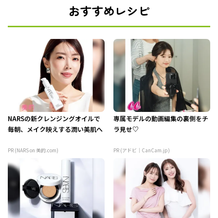
おすすめレシピ
NARSの新クレンジングオイルで
専属モデルの動画編集の裏側をチ
毎朝、メイク映えする潤い美肌へ
ラ見せ♡
PR (NARS on 美的.com)
PR (アドビ｜CanCam.jp)