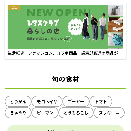
注目
生活雑貨、ファッション、コラボ商品…編集部厳選の商品が買
えるECサイト
旬の食材
とうがん
モロヘイヤ
ゴーヤー
トマト
きゅうり
ピーマン
とうもろこし
ズッキーニ