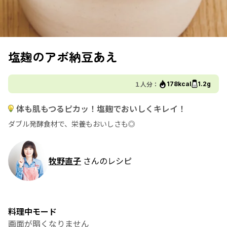
塩麹のアボ納豆あえ
１人分：
178kcal
1.2g
体も肌もつるピカッ！塩麹でおいしくキレイ！
ダブル発酵食材で、栄養もおいしさも◎
牧野直子
さんのレシピ
料理中モード
画面が暗くなりません