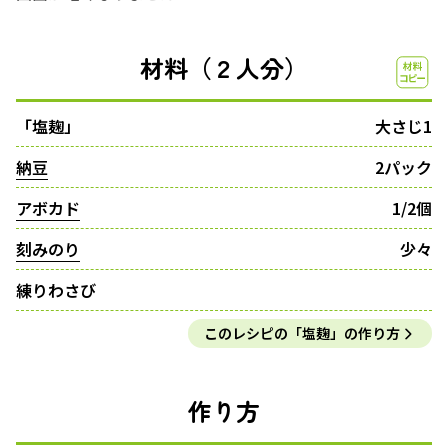
材料（２人分）
「塩麹」
大さじ1
納豆
2パック
アボカド
1/2個
刻みのり
少々
練りわさび
このレシピの「塩麹」の作り方
作り方