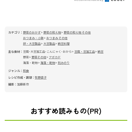
カテゴリ：
野菜のおかず
野菜の和え物
野菜の和え物 その他
おつまみ・小鉢
おつまみ その他
卵・大豆製品
大豆製品
納豆料理
主な食材：
豆腐･大豆加工品･こんにゃく･おから
豆腐・豆加工品
納豆
野菜
野菜その他
アボカド
海藻・乾物
海藻・乾物
刻みのり
ジャンル：
和食
レシピ作成・調理：
牧野直子
撮影：
加藤新作
おすすめ読みもの(PR)