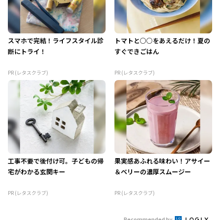
スマホで完結！ライフスタイル診
トマトと○○をあえるだけ！夏の
断にトライ！
すぐできごはん
PR (レタスクラブ)
PR (レタスクラブ)
工事不要で後付け可。子どもの帰
果実感あふれる味わい！アサイー
宅がわかる玄関キー
＆ベリーの濃厚スムージー
PR (レタスクラブ)
PR (レタスクラブ)
Recommended by