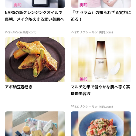
NARSの新クレンジングオイルで
『ザ セラム』の知られざる実力に
毎朝、メイク映えする潤い美肌へ
迫る！
PR (NARS on 美的.com)
PR (エリクシール on 美的.com)
アボ納豆春巻き
マルチ効果で健やかな肌へ導く高
機能美容液
PR (エリクシール on 美的.com)