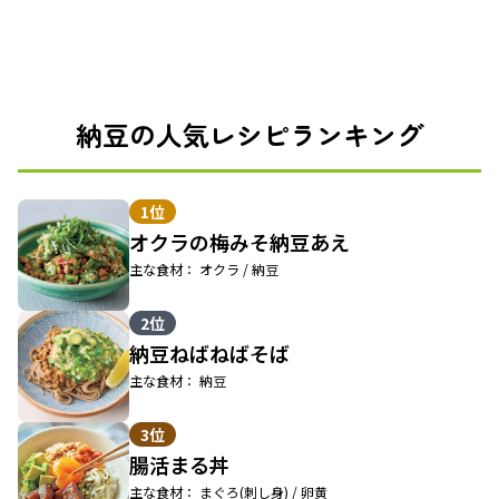
納豆の人気レシピランキング
1位
オクラの梅みそ納豆あえ
主な食材： オクラ / 納豆
2位
納豆ねばねばそば
主な食材： 納豆
3位
腸活まる丼
主な食材： まぐろ(刺し身) / 卵黄