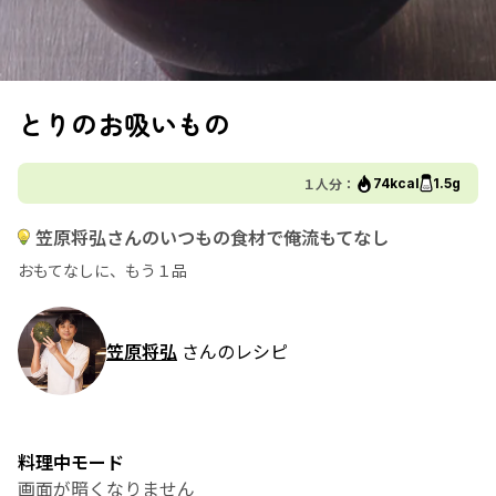
とりのお吸いもの
１人分：
74kcal
1.5g
笠原将弘さんのいつもの食材で俺流もてなし
おもてなしに、もう１品
笠原将弘
さんのレシピ
料理中モード
画面が暗くなりません