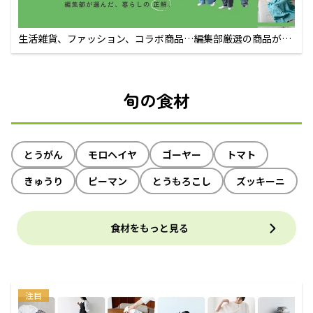
生活雑貨、ファッション、コラボ商品…編集部厳選の商品が買
えるECサイト
旬の食材
とうがん
モロヘイヤ
ゴーヤー
トマト
きゅうり
ピーマン
とうもろこし
ズッキーニ
食材をもっと見る
注目