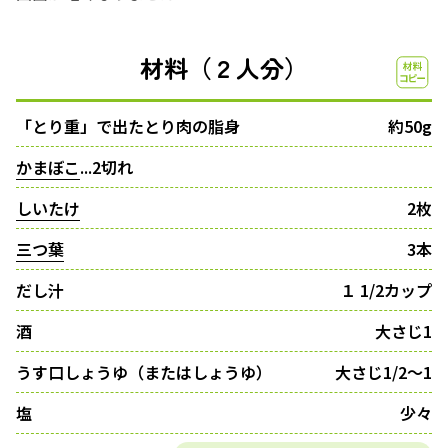
材料（２人分）
「とり重」で出たとり肉の脂身
約50g
かまぼこ
...2切れ
しいたけ
2枚
三つ葉
3本
だし汁
１ 1/2カップ
酒
大さじ1
うす口しょうゆ（またはしょうゆ）
大さじ1/2～1
塩
少々