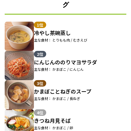
グ
1位
冷やし茶碗蒸し
主な食材： とりもも肉 / むきえび
2位
にんじんののりマヨサラダ
主な食材： かまぼこ / にんじん
3位
かまぼことねぎのスープ
主な食材： かまぼこ / 長ねぎ
4位
きつね月見そば
主な食材： かまぼこ / 卵