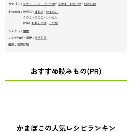
カテゴリ：
シチュー・スープ・汁物
味噌汁・お吸い物
お吸い物
主な食材：
練製品
練製品
かまぼこ
きのこ
きのこ
しいたけ
野菜
野菜その他
三つ葉
ジャンル：
和食
レシピ作成・調理：
笠原将弘
撮影：
日置武晴
おすすめ読みもの(PR)
かまぼこの人気レシピランキン