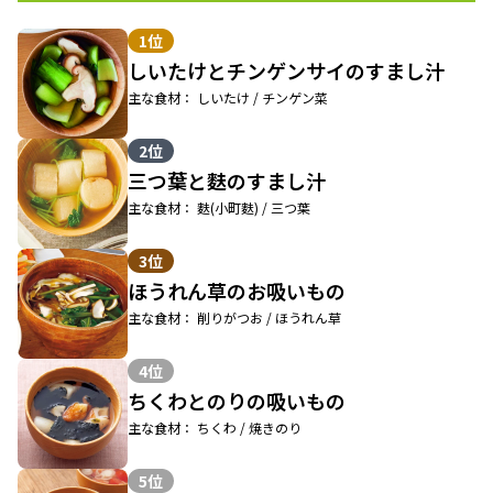
1位
しいたけとチンゲンサイのすまし汁
主な食材： しいたけ / チンゲン菜
2位
三つ葉と麩のすまし汁
主な食材： 麩(小町麩) / 三つ葉
3位
ほうれん草のお吸いもの
主な食材： 削りがつお / ほうれん草
4位
ちくわとのりの吸いもの
主な食材： ちくわ / 焼きのり
5位