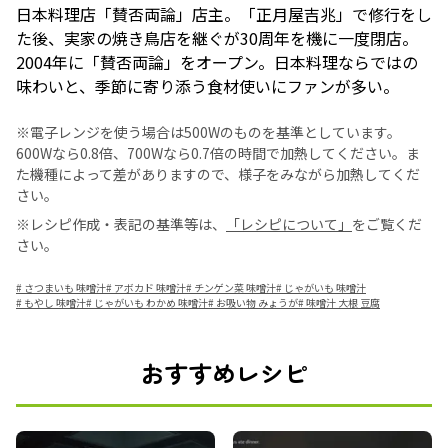
日本料理店「賛否両論」店主。「正月屋吉兆」で修行をし
た後、実家の焼き鳥店を継ぐが30周年を機に一度閉店。
2004年に「賛否両論」をオープン。日本料理ならではの
味わいと、季節に寄り添う食材使いにファンが多い。
※電子レンジを使う場合は500Wのものを基準としています。
600Wなら0.8倍、700Wなら0.7倍の時間で加熱してください。ま
た機種によって差がありますので、様子をみながら加熱してくだ
さい。
※レシピ作成・表記の基準等は、
「レシピについて」
をご覧くだ
さい。
#
さつまいも 味噌汁
#
アボカド 味噌汁
#
チンゲン菜 味噌汁
#
じゃがいも 味噌汁
#
もやし 味噌汁
#
じゃがいも わかめ 味噌汁
#
お吸い物 みょうが
#
味噌汁 大根 豆腐
おすすめレシピ