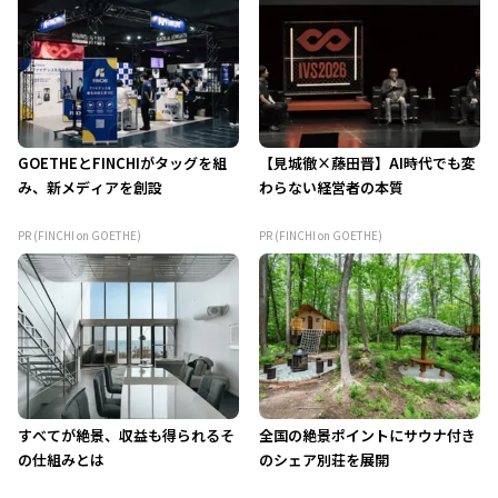
GOETHEとFINCHIがタッグを組
【見城徹×藤田晋】AI時代でも変
み、新メディアを創設
わらない経営者の本質
PR (FINCHI on GOETHE)
PR (FINCHI on GOETHE)
すべてが絶景、収益も得られるそ
全国の絶景ポイントにサウナ付き
の仕組みとは
のシェア別荘を展開