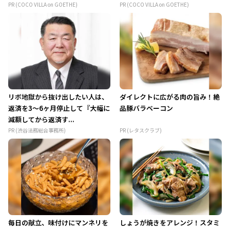
PR (COCO VILLA on GOETHE)
PR (COCO VILLA on GOETHE)
リボ地獄から抜け出したい人は、
ダイレクトに広がる肉の旨み！絶
返済を3～6ヶ月停止して『大幅に
品豚バラベーコン
減額してから返済す...
PR (渋谷法務総合事務所)
PR (レタスクラブ)
毎日の献立、味付けにマンネリを
しょうが焼きをアレンジ！スタミ