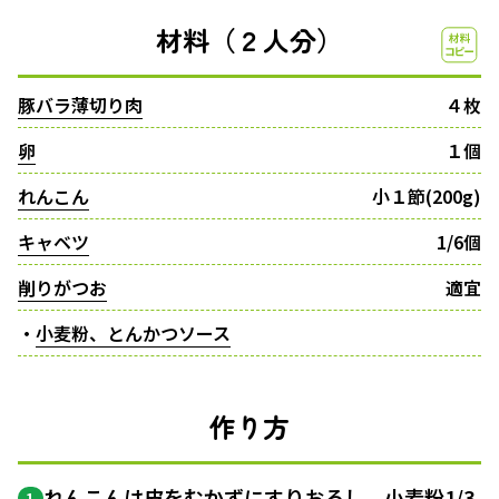
材料（２人分）
豚バラ薄切り肉
４枚
卵
１個
れんこん
小１節(200g)
キャベツ
1/6個
削りがつお
適宜
・
小麦粉、とんかつソース
作り方
れんこんは皮をむかずにすりおろし、小麦粉1/3
1