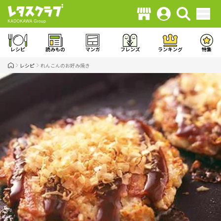
レシピ
読みもの
マンガ
フレンズ
ランキング
特集
レシピ
れんこんのお好み焼き