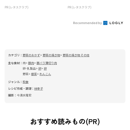
PR (レタスクラブ)
PR (レタスクラブ)
Recommended by
カテゴリ：
野菜のおかず
野菜の焼き物
野菜の焼き物 その他
主な食材：
肉
豚肉
豚バラ薄切り肉
卵･乳製品
卵
卵
野菜
根菜
れんこん
ジャンル：
和食
レシピ作成・調理：
林幸子
撮影：
今清水隆宏
おすすめ読みもの(PR)