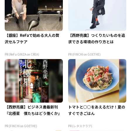
【銀座】ReFaで始める大人の贅
【西野亮廣】つくりたいものを追
沢セルフケア
求できる環境の作り方とは
PR (ReFa GINZA on CREA)
PR (FINCHI on GOETHE)
【西野亮廣】ビジネス書最新刊
トマトと○○をあえるだけ！夏の
『北極星 僕たちはどう働くか』
すぐできごはん
PR (FINCHI on GOETHE)
PR (レタスクラブ)