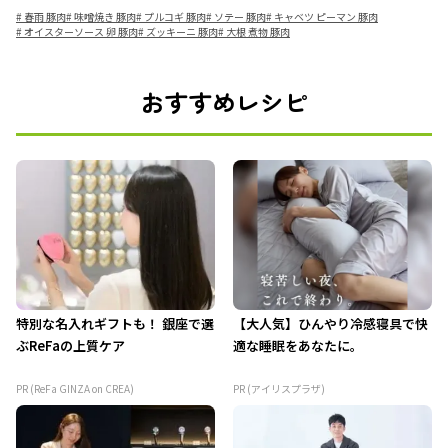
#
春雨 豚肉
#
味噌焼き 豚肉
#
プルコギ 豚肉
#
ソテー 豚肉
#
キャベツ ピーマン 豚肉
#
オイスターソース 卵 豚肉
#
ズッキーニ 豚肉
#
大根 煮物 豚肉
おすすめレシピ
特別な名入れギフトも！ 銀座で選
【大人気】ひんやり冷感寝具で快
ぶReFaの上質ケア
適な睡眠をあなたに。
PR (ReFa GINZA on CREA)
PR (アイリスプラザ)