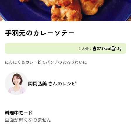
手羽元のカレーソテー
１人分：
378kcal
1.1g
にんにく＆カレー粉でパンチのある味わいに
関岡弘美
さんのレシピ
料理中モード
画面が暗くなりません