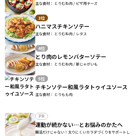
主な食材： とりむね肉 / ピザ用チーズ
3位
ハニマスチキンソテー
主な食材： とりむね肉 / レタス
4位
とり肉のレモンバターソテー
主な食材： とりむね肉 / 新じゃがいも
5位
チキンソテー和風ラタトゥイユソース
主な食材： とりもも肉
PR
運動が続かない…とお悩みのかたへ
腸活だけじゃない！太りにくいカラダづくりをサポートし