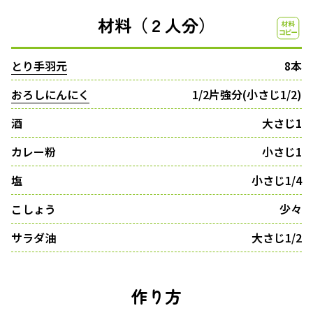
材料（２人分）
とり手羽元
8本
おろしにんにく
1/2片強分(小さじ1/2)
酒
大さじ1
カレー粉
小さじ1
塩
小さじ1/4
こしょう
少々
サラダ油
大さじ1/2
作り方