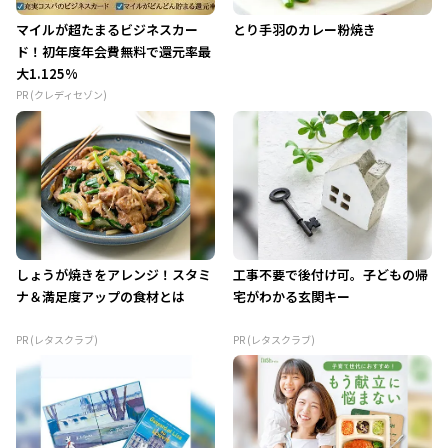
マイルが超たまるビジネスカー
とり手羽のカレー粉焼き
ド！初年度年会費無料で還元率最
大1.125%
PR (クレディセゾン)
しょうが焼きをアレンジ！スタミ
工事不要で後付け可。子どもの帰
ナ＆満足度アップの食材とは
宅がわかる玄関キー
PR (レタスクラブ)
PR (レタスクラブ)