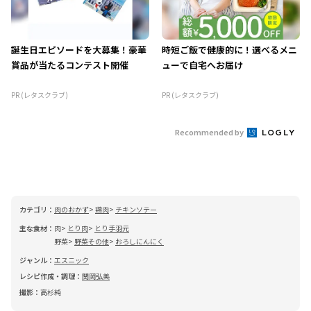
誕生日エピソードを大募集！豪華
時短ご飯で健康的に！選べるメニ
賞品が当たるコンテスト開催
ューで自宅へお届け
PR (レタスクラブ)
PR (レタスクラブ)
Recommended by
カテゴリ：
肉のおかず
鶏肉
チキンソテー
主な食材：
肉
とり肉
とり手羽元
野菜
野菜その他
おろしにんにく
ジャンル：
エスニック
レシピ作成・調理：
関岡弘美
撮影：
高杉純