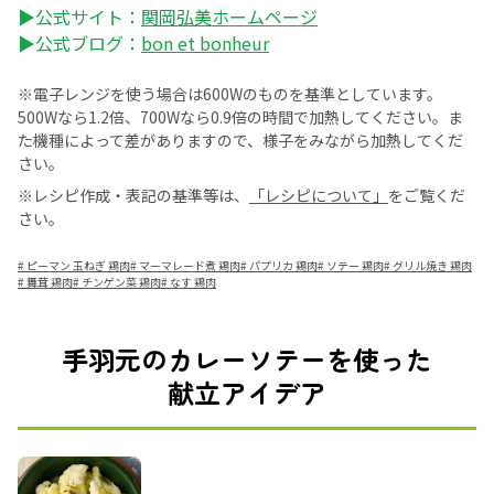
▶公式サイト：
関岡弘美ホームページ
▶公式ブログ：
bon et bonheur
※電子レンジを使う場合は600Wのものを基準としています。
500Wなら1.2倍、700Wなら0.9倍の時間で加熱してください。ま
た機種によって差がありますので、様子をみながら加熱してくだ
さい。
※レシピ作成・表記の基準等は、
「レシピについて」
をご覧くだ
さい。
#
ピーマン 玉ねぎ 鶏肉
#
マーマレード煮 鶏肉
#
パプリカ 鶏肉
#
ソテー 鶏肉
#
グリル焼き 鶏肉
#
舞茸 鶏肉
#
チンゲン菜 鶏肉
#
なす 鶏肉
手羽元のカレーソテーを使った
献立アイデア