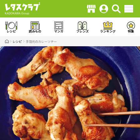
レシピ
読みもの
マンガ
フレンズ
ランキング
特集
レシピ
手羽元のカレーソテー