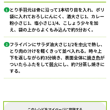
とり手羽元は骨に沿って1本切り目を入れ、ポリ
1
袋に入れておろしにんにく、酒大さじ1、カレー
粉小さじ1、塩小さじ1/4、こしょう少々を加
え、袋の上からよくもみ込んで約5分おく。
フライパンにサラダ油大さじ1/2を
中火
で熱し、
2
とり肉の汁けを軽くきって並べ入れる。時々上
下を返しながら約3分焼き、表面全体に
焼き色
が
ついたらふたをして
弱火
にし、約7分蒸し焼きに
する。
このレシピをマイページに登録する