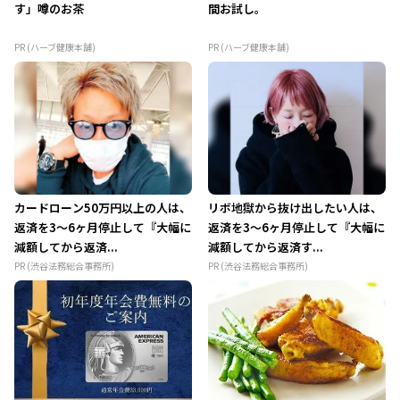
す」噂のお茶
間お試し。
PR (ハーブ健康本舗)
PR (ハーブ健康本舗)
カードローン50万円以上の人は、
リボ地獄から抜け出したい人は、
返済を3～6ヶ月停止して『大幅に
返済を3～6ヶ月停止して『大幅に
減額してから返済...
減額してから返済す...
PR (渋谷法務総合事務所)
PR (渋谷法務総合事務所)