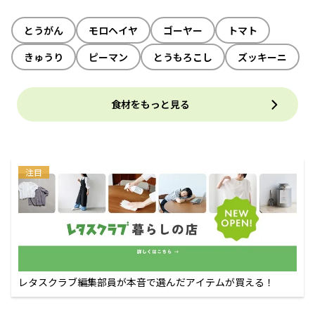
とうがん
モロヘイヤ
ゴーヤー
トマト
きゅうり
ピーマン
とうもろこし
ズッキーニ
食材をもっと見る
注目
レタスクラブ編集部員が本音で選んだアイテムが買える！