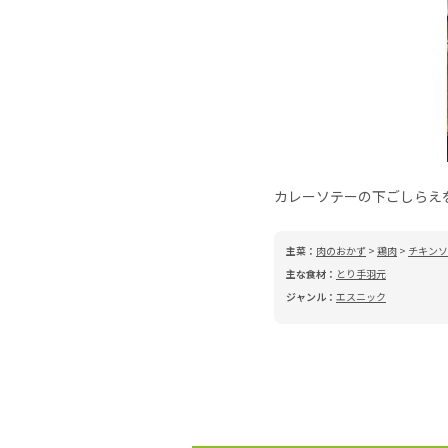
カレーソテーの下ごしらえ
主菜：
肉のおかず
>
鶏肉
>
チキンソ
主な食材：
とり手羽元
ジャンル：
エスニック