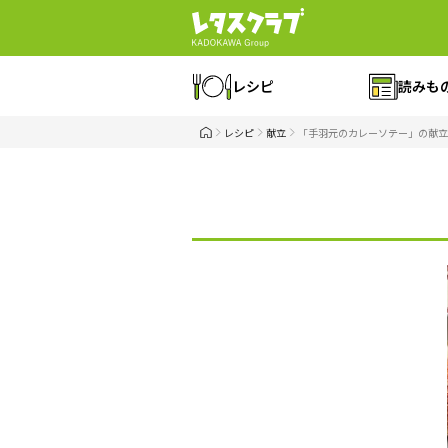
レシピ
読みも
レシピ
献立
「手羽元のカレーソテー」の献立