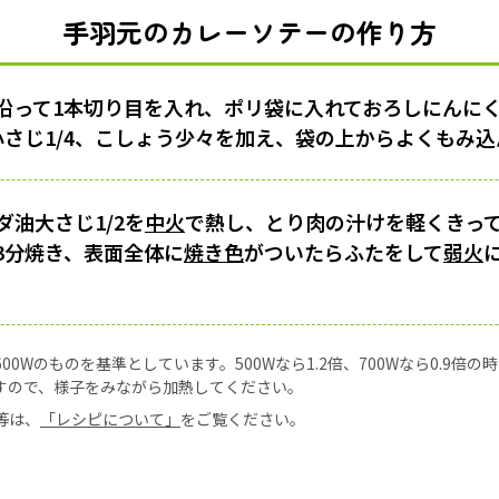
手羽元のカレーソテーの作り方
沿って1本切り目を入れ、ポリ袋に入れておろしにんにく
小さじ1/4、こしょう少々を加え、袋の上からよくもみ込
油大さじ1/2を
中火
で熱し、とり肉の汁けを軽くきっ
3分焼き、表面全体に
焼き色
がついたらふたをして
弱火
0Wのものを基準としています。500Wなら1.2倍、700Wなら0.9倍
すので、様子をみながら加熱してください。
等は、
「レシピについて」
をご覧ください。