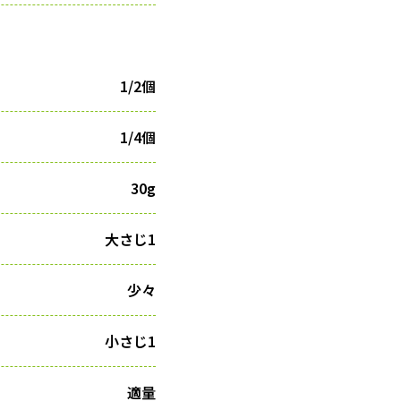
1/2個
1/4個
30g
大さじ1
少々
小さじ1
適量