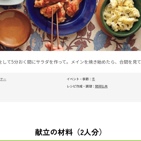
をして5分おく間にサラダを作って。メインを焼き始めたら、合間を見
テー
イベント・季節：
冬
レシピ作成・調理：
関岡弘美
献立の材料（2人分）