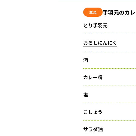
手羽元のカレ
主菜
とり手羽元
おろしにんにく
酒
カレー粉
塩
こしょう
サラダ油