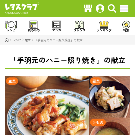
レシピ
読みもの
マンガ
フレンズ
ランキング
特集
レシピ
献立
「手羽元のハニー照り焼き」の献立
「手羽元のハニー照り焼き」の献立
主菜
副菜
汁もの