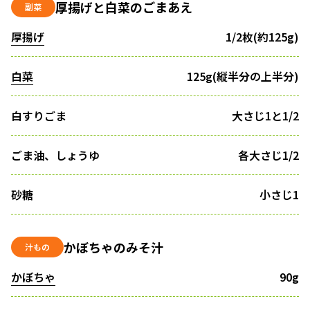
厚揚げと白菜のごまあえ
副菜
厚揚げ
1/2枚(約125g)
白菜
125g(縦半分の上半分)
白すりごま
大さじ1と1/2
ごま油、しょうゆ
各大さじ1/2
砂糖
小さじ1
かぼちゃのみそ汁
汁もの
かぼちゃ
90g