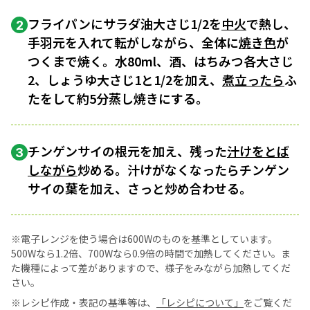
フライパンにサラダ油大さじ1/2を
中火
で熱し、
2
手羽元を入れて転がしながら、全体に
焼き色
が
つくまで焼く。水80ml、酒、はちみつ各大さじ
2、しょうゆ大さじ1と1/2を加え、
煮立ったら
ふ
たをして約5分蒸し焼きにする。
チンゲンサイの根元を加え、残った
汁けをとば
3
しながら
炒める。汁けがなくなったらチンゲン
サイの葉を加え、さっと炒め合わせる。
※電子レンジを使う場合は600Wのものを基準としています。
500Wなら1.2倍、700Wなら0.9倍の時間で加熱してください。ま
た機種によって差がありますので、様子をみながら加熱してくだ
さい。
※レシピ作成・表記の基準等は、
「レシピについて」
をご覧くだ