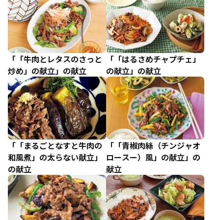
「「牛肉とレタスのさっと
「「はるさめチャプチェ」
炒め」の献立」の献立
の献立」の献立
「「まるごとなすと牛肉の
「「青椒肉絲（チンジャオ
和風煮」の太らない献立」
ロースー）風」の献立」の
の献立
献立