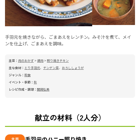
手羽元を焼きながら、ごまあえをレンチン。みそ汁を煮て、メイ
ンを仕上げ、ごまあえを調味。
主菜：
肉のおかず
>
鶏肉
>
照り焼きチキン
主な食材：
とり手羽元
、
チンゲン菜
、
おろししょうが
ジャンル：
和食
イベント・季節：
秋
レシピ作成・調理：
関岡弘美
献立の材料（2人分）
手羽元のハニー照り焼き
主菜