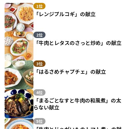
1位
「レンジプルコギ」の献立
2位
「牛肉とレタスのさっと炒め」の献立
3位
「はるさめチャプチェ」の献立
4位
「まるごとなすと牛肉の和風煮」の太
らない献立
5位
「牛肉とじゃがいものトマト煮」の献