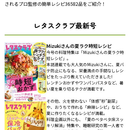
されるプロ監修の簡単レシピ36582品をご紹介！
レタスクラブ最新号
Mizukiさんの夏ラク時短レシピ
今号の料理特集は「Mizukiさんの夏ラク時
短レシピ」。
本誌連載でも大人気のMizukiさんに、夏バ
テ防止にもなる、栄養満点の手間なしレシ
ピをたっぷり教えていただきました!
レンチンおかずやワンパンパスタなど、暑
い夏を乗り切るテクが満載です。
その他、火を使わない「体感“秒”副菜」
や、おうちで作れる「麻辣レシピ」など、
夏に作りたくなるレシピが満載。
料理企画以外にも、「夏のベタベタ床スッ
キリ解消」特集や、睡眠研究の第一人者で