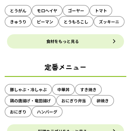
とうがん
モロヘイヤ
ゴーヤー
トマト
きゅうり
ピーマン
とうもろこし
ズッキーニ
食材をもっと見る
定番メニュー
豚しゃぶ・冷しゃぶ
中華丼
すき焼き
鶏の唐揚げ・竜田揚げ
おにぎり弁当
卵焼き
おにぎり
ハンバーグ