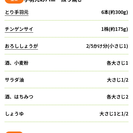
とり手羽元
6本(約300g)
チンゲンサイ
1株(約175g)
おろししょうが
2/5かけ分(小さじ1)
酒、小麦粉
各大さじ1
サラダ油
大さじ1/2
酒、はちみつ
各大さじ2
しょうゆ
大さじ1と1/2