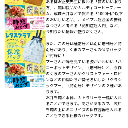
ある柳沢正史先生に教わる「質のいい眠り
方」、無印良品やカルディコーヒーファー
ム、成城石井などで買える「1000円台以下
のおいしい名品」、メイプル超合金の安藤
なつさんと考える「認知症超入門」など、
今知りたい情報が盛りだくさん。
また、この号は通常号とは別に増刊号と特
別号があり、くまのプーさんの保冷バッグ
が付録に！
プーさんが蜂を見ている姿がかわいい「ハ
ニーポットデザイン」（増刊号）と、原作
のくまのプーさんやクリストファー・ロビ
ンなどの仲間たちが勢ぞろいした「クラシ
ックプー」（特別号）デザインの２種があ
ります。
お弁当箱と水筒、カトラリーを一緒に入れ
ることができます。高さがあるので、お弁
当箱の上にミニサイズの保存容器を入れる
こともできる仕様のバッグです。