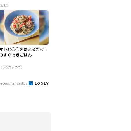
2/4/1
マトと○○をあえるだけ！
のすぐできごはん
R（レタスクラブ）
Recommended by