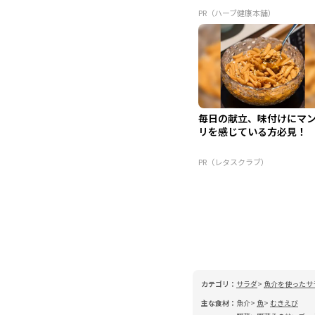
PR（ハーブ健康本舗）
毎日の献立、味付けにマ
リを感じている方必見！
PR（レタスクラブ）
カテゴリ：
サラダ
魚介を使ったサ
主な食材：
魚介
魚
むきえび