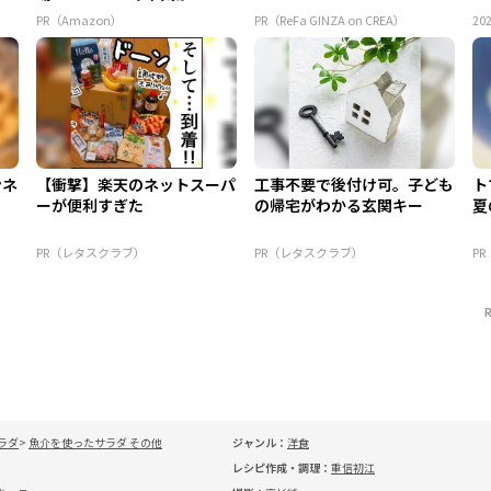
PR（Amazon）
PR（ReFa GINZA on CREA）
202
ンネ
【衝撃】楽天のネットスーパ
工事不要で後付け可。子ども
ト
ーが便利すぎた
の帰宅がわかる玄関キー
夏
PR（レタスクラブ）
PR（レタスクラブ）
P
ラダ
魚介を使ったサラダ その他
ジャンル：
洋食
レシピ作成・調理：
重信初江