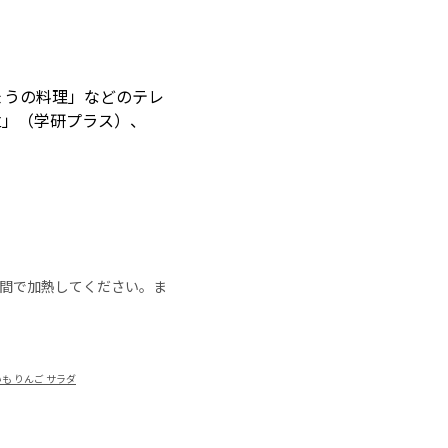
ょうの料理」などのテレ
立」（学研プラス）、
の時間で加熱してください。ま
も りんご サラダ