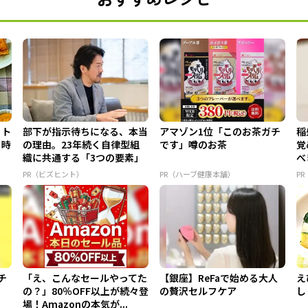
ット
部下が指示待ちになる、本当
アマゾン1位「このお茶ガチ
稲
＆時
の理由。23年続く自律型組
です」噂のお茶
覚
織に共通する「3つの要素」
べ
PR（ビズヒント）
PR（ハーブ健康本舗）
P
チ
「え、こんなセールやってた
【銀座】ReFaで始める大人
え
の？」80％OFF以上が続々登
の贅沢セルフケア
し
場！Amazonの本気が...