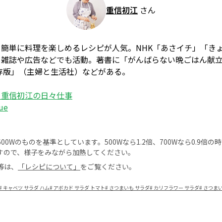
重信初江
さん
簡単に料理を楽しめるレシピが人気。NHK「あさイチ」「き
、雑誌や広告などでも活動。著書に「がんばらない晩ごはん献
存版」（主婦と生活社）などがある。
 重信初江の日々仕事
ue
0Wのものを基準としています。500Wなら1.2倍、700Wなら0.9倍
すので、様子をみながら加熱してください。
等は、
「レシピについて」
をご覧ください。
#
キャベツ サラダ ハム
#
アボカド サラダ トマト
#
さつまいも サラダ
#
カリフラワー サラダ
#
さつまい