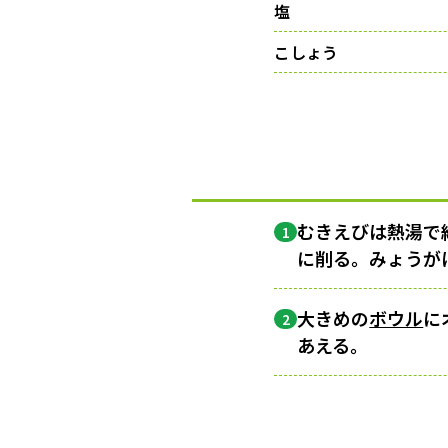
塩
こしょう
むきえびは熱湯で
1
に削る。みょうが
大きめの
ボウル
に
2
あえる。