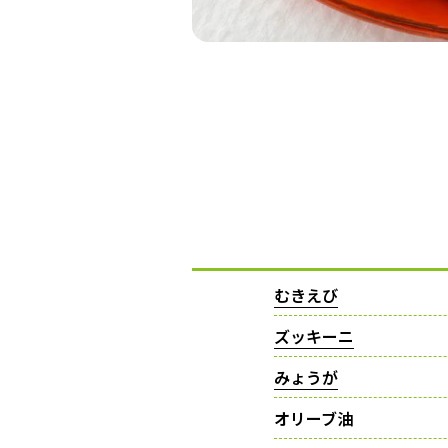
むきえび
ズッキーニ
みょうが
オリーブ油