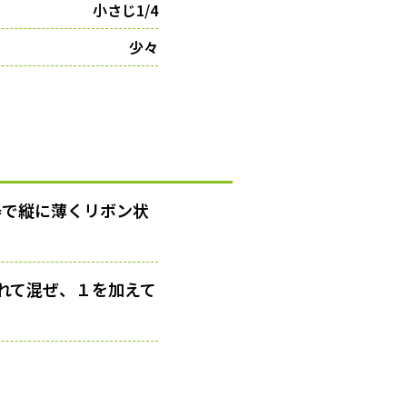
小さじ1/4
少々
器で縦に薄くリボン状
入れて混ぜ、１を加えて