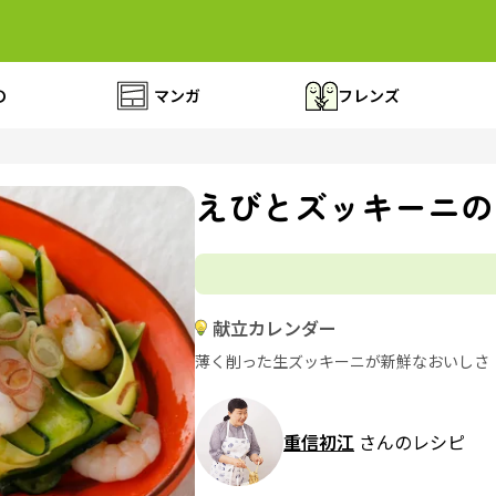
の
マンガ
フレンズ
えびとズッキーニの
献立カレンダー
薄く削った生ズッキーニが新鮮なおいしさ
重信初江
さんのレシピ