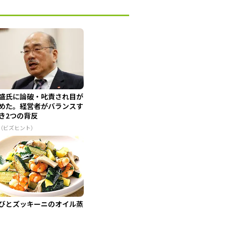
盛氏に論破・叱責され目が
めた。経営者がバランスす
き2つの背反
R（ビズヒント）
びとズッキーニのオイル蒸