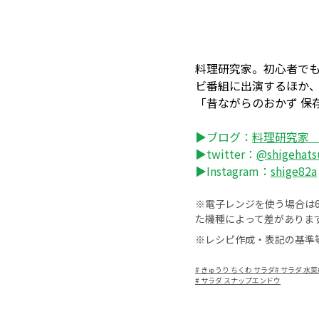
料理研究家。初心者でも
ビ番組に出演するほか
「昔ながらのおかず 保
▶ブログ：
料理研究家
▶twitter：
@shigehats
▶Instagram：
shige82a
※電子レンジを使う場合は60
た機種によって差がありま
※レシピ作成・表記の基準
#
きゅうり ちくわ サラダ
#
サラダ 水菜
#
サラダ スナップエンドウ