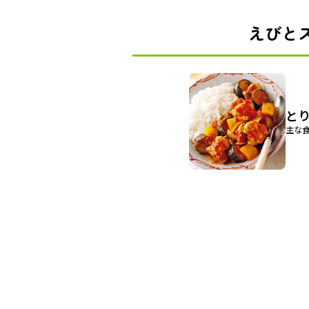
えびと
と
主な食