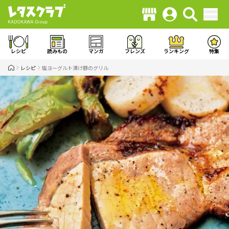
レシピ
読みもの
マンガ
フレンズ
ランキング
特集
レシピ
塩ヨーグルト漬け豚のグリル