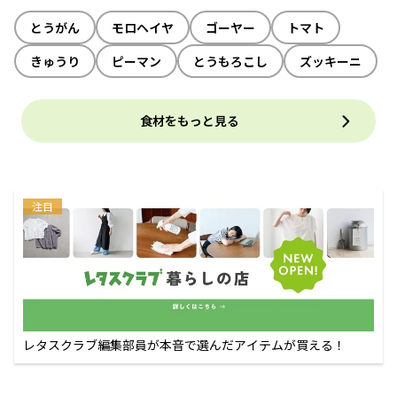
とうがん
モロヘイヤ
ゴーヤー
トマト
きゅうり
ピーマン
とうもろこし
ズッキーニ
食材をもっと見る
注目
レタスクラブ編集部員が本音で選んだアイテムが買える！