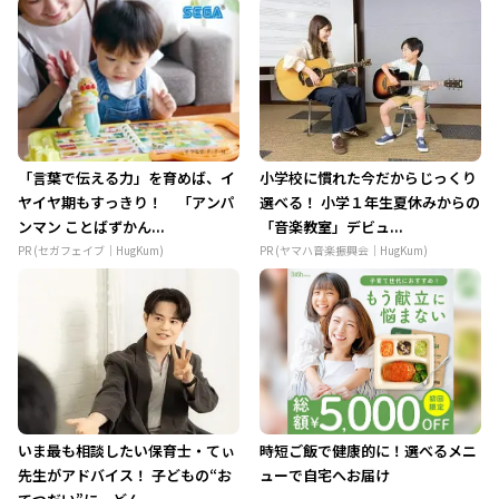
「言葉で伝える力」を育めば、イ
小学校に慣れた今だからじっくり
ヤイヤ期もすっきり！ 「アンパ
選べる！ 小学１年生夏休みからの
ンマン ことばずかん...
「音楽教室」デビュ...
PR (セガフェイブ｜HugKum)
PR (ヤマハ音楽振興会｜HugKum)
いま最も相談したい保育士・てぃ
時短ご飯で健康的に！選べるメニ
先生がアドバイス！ 子どもの“お
ューで自宅へお届け