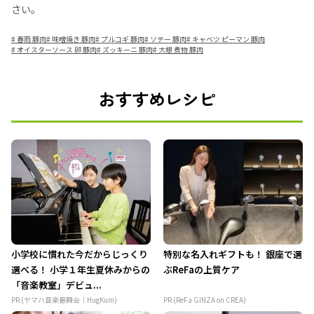
さい。
#
春雨 豚肉
#
味噌焼き 豚肉
#
プルコギ 豚肉
#
ソテー 豚肉
#
キャベツ ピーマン 豚肉
#
オイスターソース 卵 豚肉
#
ズッキーニ 豚肉
#
大根 煮物 豚肉
おすすめレシピ
小学校に慣れた今だからじっくり
特別な名入れギフトも！ 銀座で選
選べる！ 小学１年生夏休みからの
ぶReFaの上質ケア
「音楽教室」デビュ...
PR (ヤマハ音楽振興会｜HugKum)
PR (ReFa GINZA on CREA)