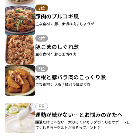
3位
豚肉のプルコギ風
主な食材： 豚こま切れ肉 / しょうが
4位
豚こまのしぐれ煮
主な食材： 豚こま切れ肉
5位
大根と豚バラ肉のこっくり煮
主な食材： 大根 / 豚バラ薄切り肉
PR
運動が続かない…とお悩みのかたへ
腸活だけじゃない！太りにくいカラダづくりをサポートし
てくれるヨーグルトがあるってホント？