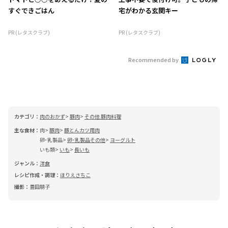
すぐできごはん
宅がわかる玄関キー
PR (レタスクラブ)
PR (レタスクラブ)
Recommended by
カテゴリ：
肉のおかず
豚肉
その他 豚肉料理
主な食材：
肉
豚肉
豚とんカツ用肉
卵･乳製品
卵･乳製品その他
ヨーグルト
いも類
いも
長いも
ジャンル：
洋食
レシピ作成・調理：
ほりえさちこ
撮影：
豊田朋子