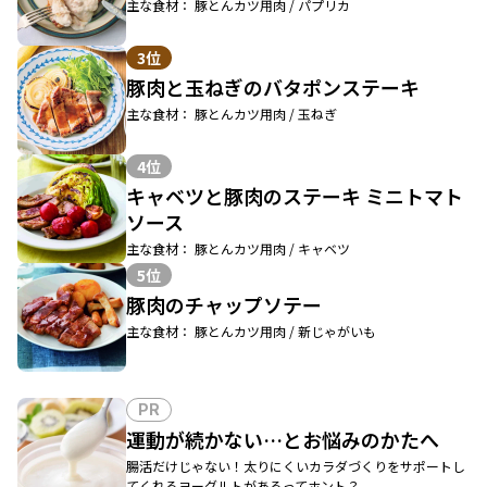
主な食材： 豚とんカツ用肉 / パプリカ
3位
豚肉と玉ねぎのバタポンステーキ
主な食材： 豚とんカツ用肉 / 玉ねぎ
4位
キャベツと豚肉のステーキ ミニトマト
ソース
主な食材： 豚とんカツ用肉 / キャベツ
5位
豚肉のチャップソテー
主な食材： 豚とんカツ用肉 / 新じゃがいも
PR
運動が続かない…とお悩みのかたへ
腸活だけじゃない！太りにくいカラダづくりをサポートし
てくれるヨーグルトがあるってホント？