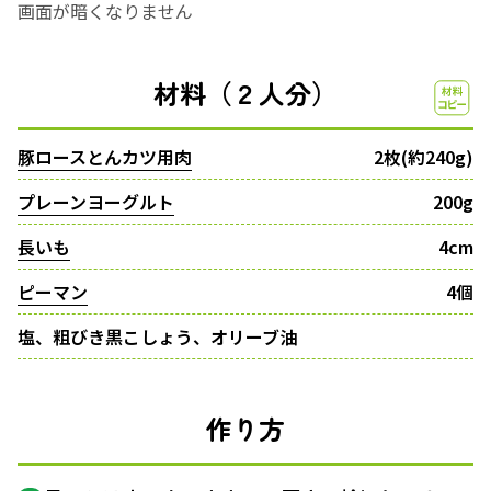
画面が暗くなりません
材料（２人分）
豚ロースとんカツ用肉
2枚(約240g)
プレーンヨーグルト
200g
長いも
4cm
ピーマン
4個
塩、粗びき黒こしょう、オリーブ油
作り方