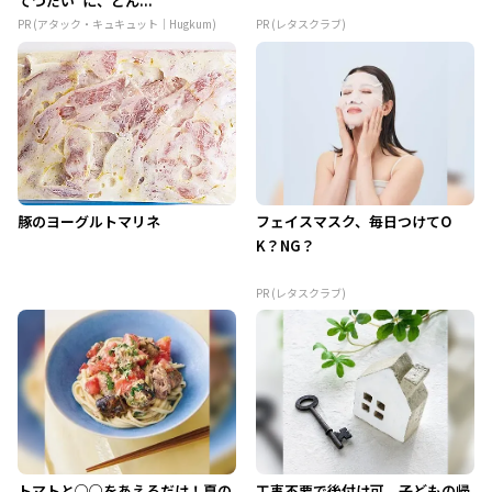
てつだい”に、どん...
PR (アタック・キュキュット｜Hugkum)
PR (レタスクラブ)
豚のヨーグルトマリネ
フェイスマスク、毎日つけてO
K？NG？
PR (レタスクラブ)
トマトと○○をあえるだけ！夏の
工事不要で後付け可。子どもの帰