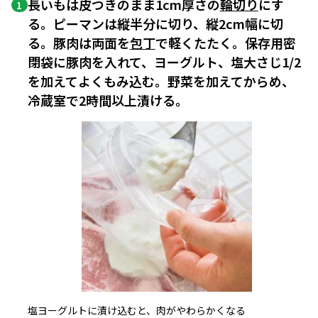
長いもは皮つきのまま1cm厚さの
輪切り
にす
1
る。ピーマンは縦半分に切り、縦2cm幅に切
る。豚肉は両面を
包丁
で軽くたたく。保存用密
閉袋に豚肉を入れて、ヨーグルト、塩大さじ1/2
を加えてよくもみ込む。野菜を加えてからめ、
冷蔵室で2時間以上漬ける。
塩ヨーグルトに漬け込むと、肉がやわらかくなる