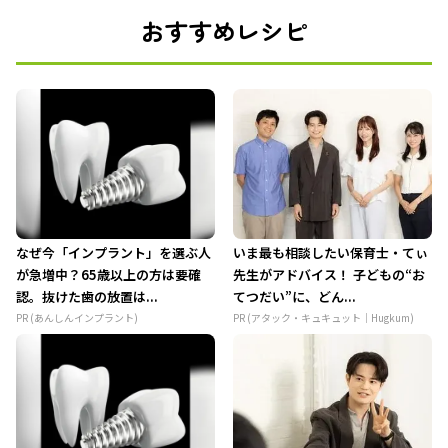
おすすめレシピ
なぜ今「インプラント」を選ぶ人
いま最も相談したい保育士・てぃ
が急増中？65歳以上の方は要確
先生がアドバイス！ 子どもの“お
認。抜けた歯の放置は...
てつだい”に、どん...
PR (あんしんインプラント)
PR (アタック・キュキュット｜Hugkum)