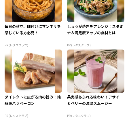
毎日の献立、味付けにマンネリを
しょうが焼きをアレンジ！スタミ
感じている方必見！
ナ＆満足度アップの食材とは
PR (レタスクラブ)
PR (レタスクラブ)
ダイレクトに広がる肉の旨み！絶
果実感あふれる味わい！アサイー
品豚バラベーコン
＆ベリーの濃厚スムージー
PR (レタスクラブ)
PR (レタスクラブ)