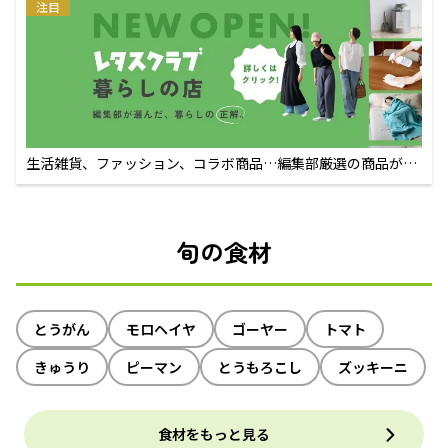
注目
生活雑貨、ファッション、コラボ商品…編集部厳選の商品が買
えるECサイト
旬の食材
とうがん
モロヘイヤ
ゴーヤー
トマト
きゅうり
ピーマン
とうもろこし
ズッキーニ
食材をもっと見る