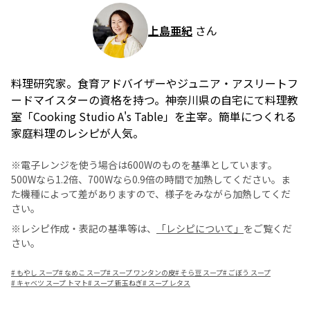
上島亜紀
さん
料理研究家。食育アドバイザーやジュニア・アスリートフ
ードマイスターの資格を持つ。神奈川県の自宅にて料理教
室「Cooking Studio A's Table」を主宰。簡単につくれる
家庭料理のレシピが人気。
※電子レンジを使う場合は600Wのものを基準としています。
500Wなら1.2倍、700Wなら0.9倍の時間で加熱してください。ま
た機種によって差がありますので、様子をみながら加熱してくだ
さい。
※レシピ作成・表記の基準等は、
「レシピについて」
をご覧くだ
さい。
#
もやし スープ
#
なめこ スープ
#
スープ ワンタンの皮
#
そら豆 スープ
#
ごぼう スープ
#
キャベツ スープ トマト
#
スープ 新玉ねぎ
#
スープ レタス