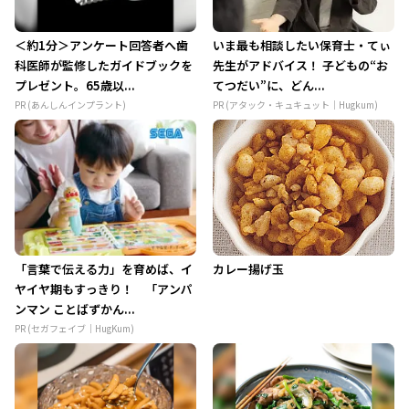
＜約1分＞アンケート回答者へ歯
いま最も相談したい保育士・てぃ
科医師が監修したガイドブックを
先生がアドバイス！ 子どもの“お
プレゼント。65歳以...
てつだい”に、どん...
PR (あんしんインプラント)
PR (アタック・キュキュット｜Hugkum)
「言葉で伝える力」を育めば、イ
カレー揚げ玉
ヤイヤ期もすっきり！ 「アンパ
ンマン ことばずかん...
PR (セガフェイブ｜HugKum)