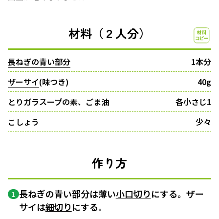
材料（２人分）
長ねぎの青い部分
1本分
ザーサイ
(味つき)
40g
とりガラスープの素、ごま油
各小さじ1
こしょう
少々
作り方
長ねぎの青い部分は薄い
小口切り
にする。ザー
1
サイは
細切り
にする。