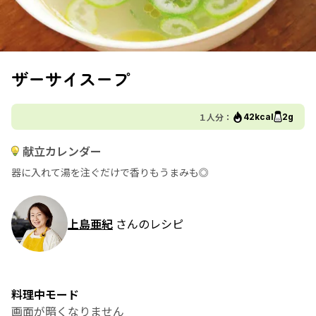
ザーサイスープ
１人分：
42kcal
2g
献立カレンダー
器に入れて湯を注ぐだけで香りもうまみも◎
上島亜紀
さんのレシピ
料理中モード
画面が暗くなりません