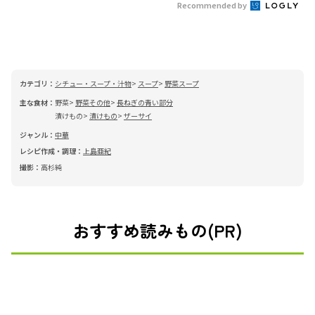
Recommended by
カテゴリ：
シチュー・スープ・汁物
スープ
野菜スープ
主な食材：
野菜
野菜その他
長ねぎの青い部分
漬けもの
漬けもの
ザーサイ
ジャンル：
中華
レシピ作成・調理：
上島亜紀
撮影：
高杉純
おすすめ読みもの(PR)