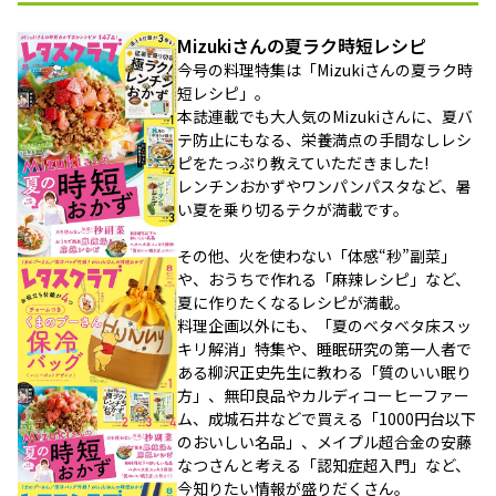
Mizukiさんの夏ラク時短レシピ
今号の料理特集は「Mizukiさんの夏ラク時
短レシピ」。
本誌連載でも大人気のMizukiさんに、夏バ
テ防止にもなる、栄養満点の手間なしレシ
ピをたっぷり教えていただきました!
レンチンおかずやワンパンパスタなど、暑
い夏を乗り切るテクが満載です。
その他、火を使わない「体感“秒”副菜」
や、おうちで作れる「麻辣レシピ」など、
夏に作りたくなるレシピが満載。
料理企画以外にも、「夏のベタベタ床スッ
キリ解消」特集や、睡眠研究の第一人者で
ある柳沢正史先生に教わる「質のいい眠り
方」、無印良品やカルディコーヒーファー
ム、成城石井などで買える「1000円台以下
のおいしい名品」、メイプル超合金の安藤
なつさんと考える「認知症超入門」など、
今知りたい情報が盛りだくさん。