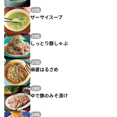
15位
ザーサイスープ
16位
しっとり豚しゃぶ
17位
麻婆はるさめ
18位
ゆで豚のみそ漬け
19位