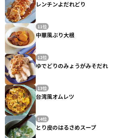
レンチンよだれどり
11位
中華風ぶり大根
12位
ゆでどりのみょうがみそだれ
13位
台湾風オムレツ
14位
とり皮のはるさめスープ