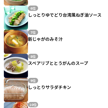
6位
しっとりゆでどり台湾風ねぎ油ソース
7位
新じゃがのみそ汁
8位
スペアリブととうがんのスープ
9位
しっとりサラダチキン
10位