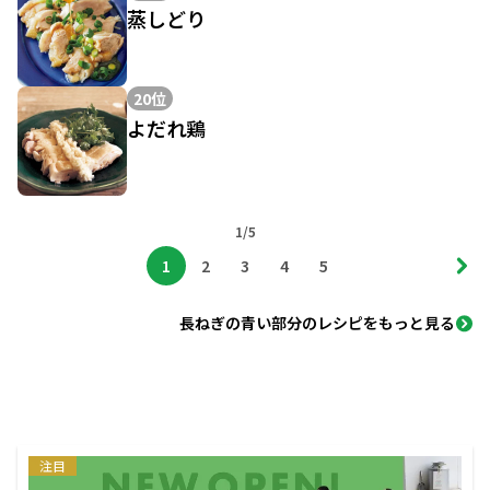
蒸しどり
20位
よだれ鶏
1/5
1
2
3
4
5
長ねぎの青い部分のレシピをもっと見る
注目