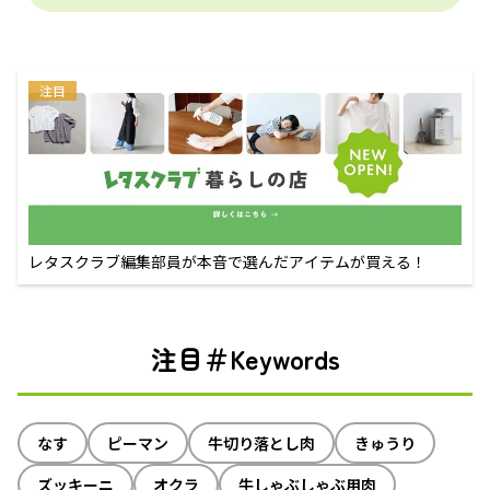
注目
レタスクラブ編集部員が本音で選んだアイテムが買える！
注目＃Keywords
なす
ピーマン
牛切り落とし肉
きゅうり
ズッキーニ
オクラ
牛しゃぶしゃぶ用肉