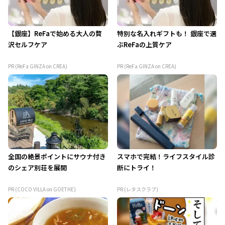
【銀座】ReFaで始める大人の贅
特別な名入れギフトも！ 銀座で選
沢セルフケア
ぶReFaの上質ケア
PR (ReFa GINZA on CREA)
PR (ReFa GINZA on CREA)
全国の絶景ポイントにサウナ付き
スマホで完結！ライフスタイル診
のシェア別荘を展開
断にトライ！
PR (COCO VILLA on GOETHE)
PR (レタスクラブ)