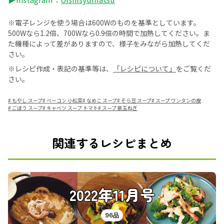
※電子レンジを使う場合は600Wのものを基準としています。
500Wなら1.2倍、700Wなら0.9倍の時間で加熱してください。ま
た機種によって差がありますので、様子をみながら加熱してくだ
さい。
※レシピ作成・表記の基準等は、
「レシピについて」
をご覧くだ
さい。
#
もやし スープ
#
ベーコン 小松菜
#
なめこ スープ
#
そら豆 スープ
#
スープ ワンタンの皮
#
ごぼう スープ
#
キャベツ スープ トマト
#
スープ 新玉ねぎ
関連するレシピまとめ
2022年11月号
96品