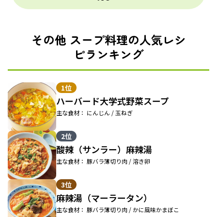
その他 スープ料理の人気レシ
ピランキング
1位
ハーバード大学式野菜スープ
主な食材： にんじん / 玉ねぎ
2位
酸辣（サンラー）麻辣湯
主な食材： 豚バラ薄切り肉 / 溶き卵
3位
麻辣湯（マーラータン）
主な食材： 豚バラ薄切り肉 / かに風味かまぼこ