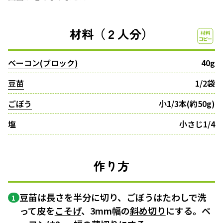
材料（２人分）
ベーコン(ブロック)
40g
豆苗
1/2袋
ごぼう
小1/3本(約50g)
塩
小さじ1/4
作り方
豆苗は長さを半分に切り、ごぼうはたわしで洗
1
って皮を
こそげ
、3mm幅の
斜め切り
にする。ベ