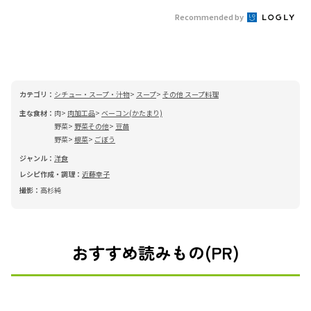
Recommended by
カテゴリ：
シチュー・スープ・汁物
スープ
その他 スープ料理
主な食材：
肉
肉加工品
ベーコン(かたまり)
野菜
野菜その他
豆苗
野菜
根菜
ごぼう
ジャンル：
洋食
レシピ作成・調理：
近藤幸子
撮影：
高杉純
おすすめ読みもの(PR)