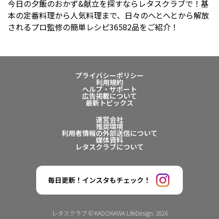
今日の夕飯のおかず&献立を探すならレタスクラブで！基
本の定番料理から人気料理まで、日々のへとへとから解放
されるプロ監修の簡単レシピ36582品をご紹介！
プライバシーポリシー
利用規約
ヘルプ・サポート
広告掲載について
最新トピックス
運営会社
推奨環境
利用者情報の外部送信について
媒体資料
レタスクラブについて
毎日更新！インスタもチェック！
レタスクラブ © KADOKAWA LifeDesign. 2026