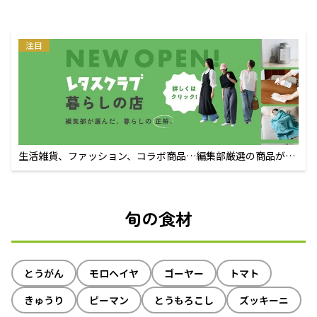
注目
生活雑貨、ファッション、コラボ商品…編集部厳選の商品が買
えるECサイト
旬の食材
とうがん
モロヘイヤ
ゴーヤー
トマト
きゅうり
ピーマン
とうもろこし
ズッキーニ