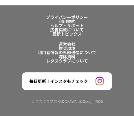
プライバシーポリシー
利用規約
ヘルプ・サポート
広告掲載について
最新トピックス
運営会社
推奨環境
利用者情報の外部送信について
媒体資料
レタスクラブについて
毎日更新！インスタもチェック！
レタスクラブ © KADOKAWA LifeDesign. 2026