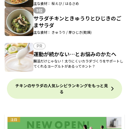
主な食材： 桜えび / はるさめ
5位
サラダチキンときゅうりとひじきのご
まサラダ
主な食材： きゅうり / 芽ひじき(乾燥)
PR
運動が続かない…とお悩みのかたへ
腸活だけじゃない！太りにくいカラダづくりをサポートし
てくれるヨーグルトがあるってホント？
チキンのサラダの人気レシピランキングをもっと見
る
注目