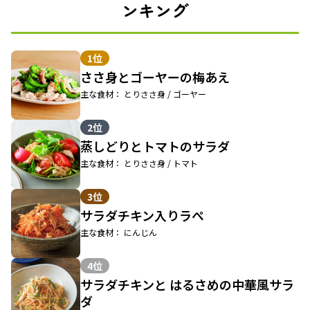
ンキング
1位
ささ身とゴーヤーの梅あえ
主な食材： とりささ身 / ゴーヤー
2位
蒸しどりとトマトのサラダ
主な食材： とりささ身 / トマト
3位
サラダチキン入りラぺ
主な食材： にんじん
4位
サラダチキンと はるさめの中華風サラ
ダ