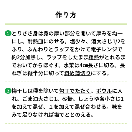
作り方
とりささ身は身の厚い部分を開いて厚みを均一
1
にし、耐熱皿にのせる。塩少々、酒大さじ1/2を
ふり、ふんわりとラップをかけて電子レンジで
約2分加熱し、ラップをしたまま
粗熱
がとれるま
でおいてからほぐす。水菜は4㎝長さに切る。長
ねぎは縦半分に切って
斜め薄切り
にする。
梅干しは種を除いて
包丁でたたく
。
ボウル
に入
2
れ、ごま油大さじ1、砂糖、しょうゆ各小さじ1
を加えて混ぜ、１を加えて混ぜ合わせる。味を
みて足りなければ塩でととのえる。