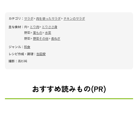
カテゴリ：
サラダ
肉を使ったサラダ
チキンのサラダ
主な食材：
肉
とり肉
とりささ身
野菜
葉もの
水菜
野菜
野菜その他
長ねぎ
ジャンル：
和食
レシピ作成・調理：
吉田愛
撮影：
高杉純
おすすめ読みもの(PR)