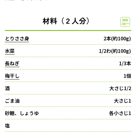
材料（２人分）
とりささ身
2本(約100g)
水菜
1/2わ(約100g)
長ねぎ
1/3本
梅干し
1個
酒
大さじ1/2
ごま油
大さじ1
砂糖、しょうゆ
各小さじ1
塩