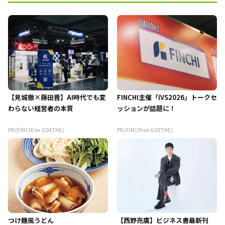
【見城徹×藤田晋】AI時代でも変
FINCHI主催「IVS2026」トークセ
わらない経営者の本質
ッションが話題に！
PR (FINCHI on GOETHE)
PR (FINCHI on GOETHE)
つけ麺風うどん
【西野亮廣】ビジネス書最新刊