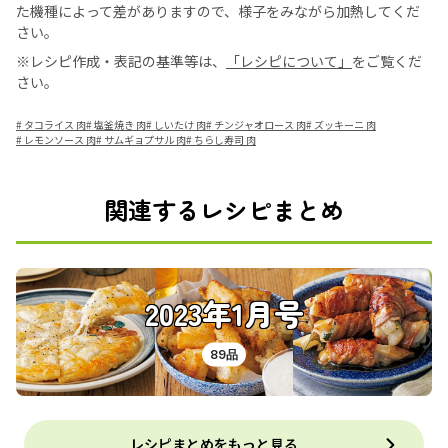
た機種によって差がありますので、様子をみながら加熱してくだ
さい。
※レシピ作成・表記の基準等は、
「レシピについて」
をご覧くだ
さい。
#
タコライス 肉
#
塩釜焼き 肉
#
しいたけ 肉
#
チンジャオロース 肉
#
ズッキーニ 肉
#
レモンソース 肉
#
サムギョプサル 肉
#
ちらし寿司 肉
関連するレシピまとめ
2023年1月号
89品
レシピまとめをもっと見る