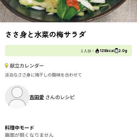
ささ身と水菜の梅サラダ
１人分：
128kcal
2.0g
献立カレンダー
淡泊なささ身に梅干しの酸味を合わせて
吉田愛
さんのレシピ
料理中モード
画面が暗くなりません