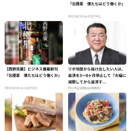
『北極星 僕たちはどう働くか』
PR (FINCHI on GOETHE)
【西野亮廣】ビジネス書最新刊
リボ地獄から抜け出したい人は、
『北極星 僕たちはどう働くか』
返済を3～6ヶ月停止して『大幅に
減額してから返済す...
PR (FINCHI on GOETHE)
PR (渋谷法務総合事務所)