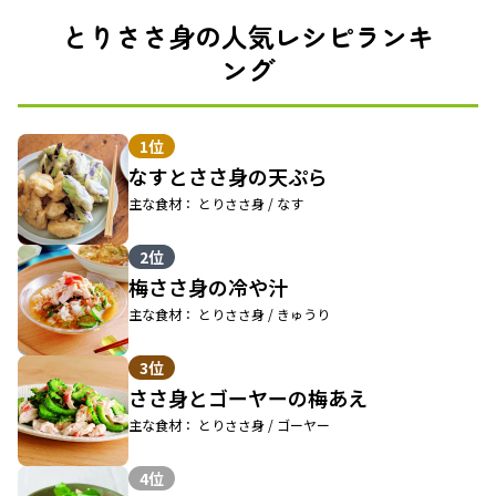
とりささ身の人気レシピランキ
ング
1位
なすとささ身の天ぷら
主な食材： とりささ身 / なす
2位
梅ささ身の冷や汁
主な食材： とりささ身 / きゅうり
3位
ささ身とゴーヤーの梅あえ
主な食材： とりささ身 / ゴーヤー
4位