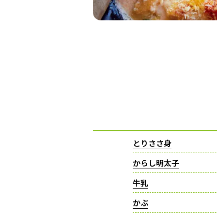
とりささ身
からし明太子
牛乳
かぶ