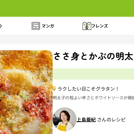
の
マンガ
フレンズ
ささ身とかぶの明太
ラクしたい日こそグラタン！
明太子の程よい辛さとホワイトソースが絶
上島亜紀
さんのレシピ