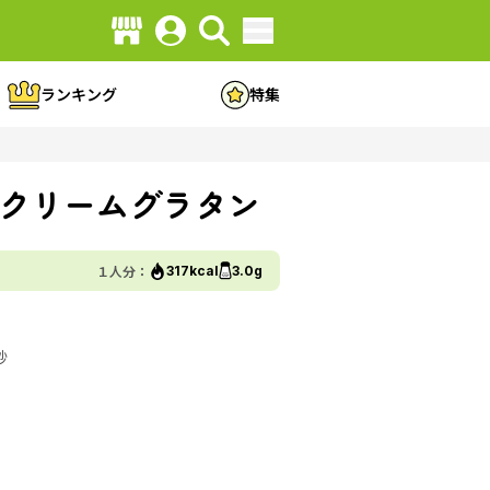
ランキング
特集
クリームグラタン
１人分：
317kcal
3.0g
妙