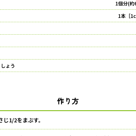
1個分(約
1本［1
〉
こしょう
作り方
じ1/2をまぶす。