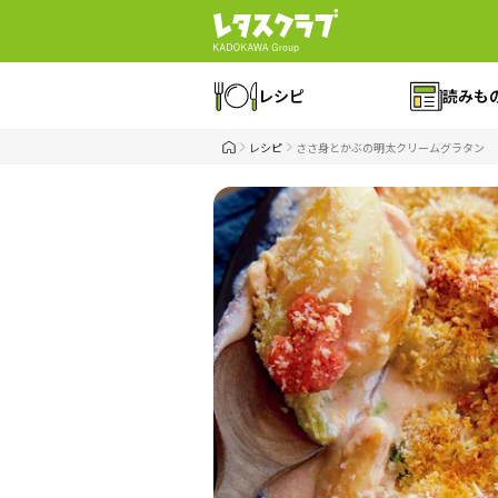
レシピ
読みも
レシピ
ささ身とかぶの明太クリームグラタン