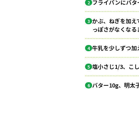
フライパンにバター
2
かぶ、ねぎを加え
3
っぽさがなくなる
牛乳を少しずつ加
4
塩小さじ1/3、こ
5
バター10g、明太
6