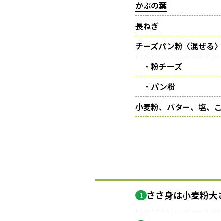
かぶの葉
長ねぎ
チーズパン粉〈混ぜる
・粉チーズ
・パン粉
小麦粉、バター、塩、
ささ身は小麦粉大さ
1