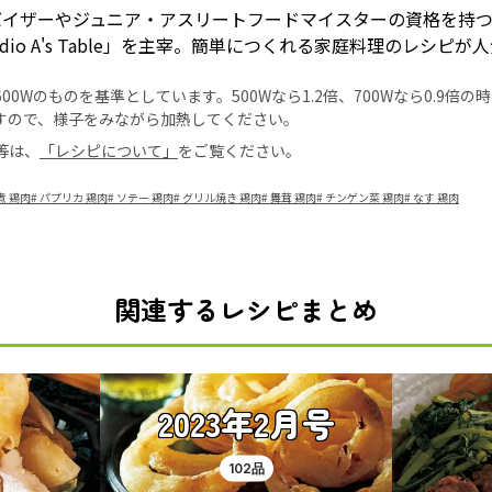
バイザーやジュニア・アスリートフードマイスターの資格を持
tudio A's Table」を主宰。簡単につくれる家庭料理のレシピが
0Wのものを基準としています。500Wなら1.2倍、700Wなら0.9倍
すので、様子をみながら加熱してください。
等は、
「レシピについて」
をご覧ください。
煮 鶏肉
#
パプリカ 鶏肉
#
ソテー 鶏肉
#
グリル焼き 鶏肉
#
舞茸 鶏肉
#
チンゲン菜 鶏肉
#
なす 鶏肉
関連するレシピまとめ
2023年2月号
102品