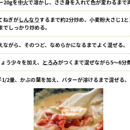
20gを
中火
で溶かし、ささ身を入れて色が変わるまで
てねぎが
しんなり
するまで約2分炒め、小麦粉大さじ1と
までしっかり炒める。
えながら、そのつど、なめらかになるまでよく混ぜる。
しょう少々を加え、
とろみ
がつくまで混ぜながら5～6分
子1/2量、かぶの葉を加え、バターが溶けるまで混ぜる。