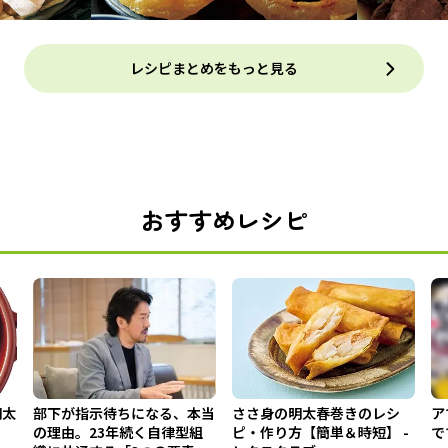
レシピまとめをもっと見る
おすすめレシピ
明太
部下が指示待ちになる、本当
ささ身の明太春巻きのレシ
ア
の理由。23年続く自律型組
ピ・作り方【簡単＆時短】 -
で