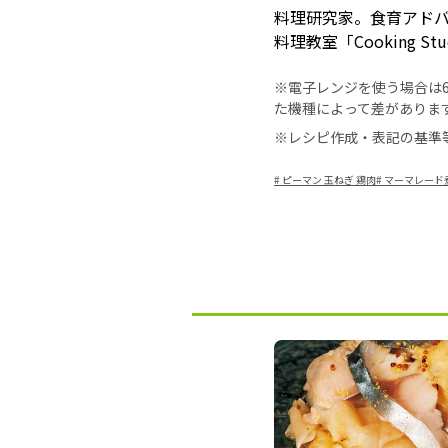
料理研究家。食育アド
料理教室「Cooking S
※電子レンジを使う場合は60
た機種によって差がありま
※レシピ作成・表記の基準
#
ピーマン 玉ねぎ 鶏肉
#
マーマレード