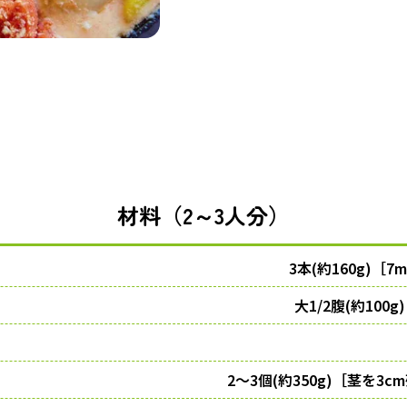
材料（2～3人分）
3本(約160g)
大1/2腹(約10
2～3個(約350g)［茎を