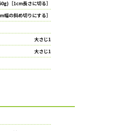
60g)［1cm長さに切る］
cm幅の斜め切りにする］
大さじ1
大さじ1