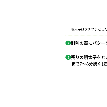
明太子はプチプチとし
耐熱の器にバター
7
残りの明太子をと
8
まで7～8分焼く