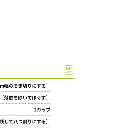
［7mm幅のそぎ切りにする］
0g)［薄皮を除いてほぐす］
2カップ
3cm残して八つ割りにする］