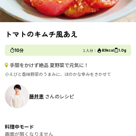
トマトのキムチ風あえ
10分
１人分：
83kcal
1.0g
手間をかけず絶品 夏野菜で元気に！
小えびと香味野菜のうまみに、ほのかな辛みをきかせて
藤井恵
さんのレシピ
料理中モード
画面が暗くなりません