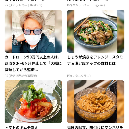
PR (タカラトミー｜Hugkum)
PR (タカラトミー｜Hugkum)
カードローン50万円以上の人は、
しょうが焼きをアレンジ！スタミ
返済を3～6ヶ月停止して『大幅に
ナ＆満足度アップの食材とは
減額してから返済...
PR (渋谷法務総合事務所)
PR (レタスクラブ)
トマトのキムチあえ
毎日の献立、味付けにマンネリを