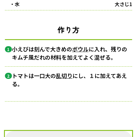
・水
大さじ1
作り方
小えびは刻んで大きめの
ボウル
に入れ、残りの
1
キムチ風だれの材料を加えてよく混ぜる。
トマトは一口大の
乱切り
にし、１に加えてあえ
2
る。