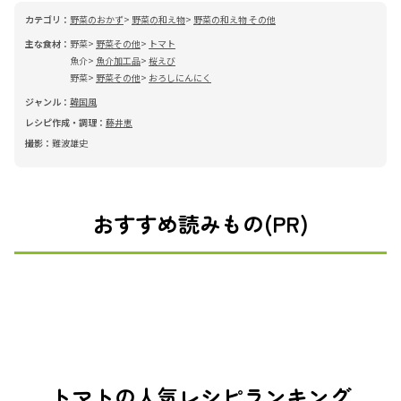
カテゴリ：
野菜のおかず
野菜の和え物
野菜の和え物 その他
主な食材：
野菜
野菜その他
トマト
魚介
魚介加工品
桜えび
野菜
野菜その他
おろしにんにく
ジャンル：
韓国風
レシピ作成・調理：
藤井恵
撮影：
難波雄史
おすすめ読みもの(PR)
トマトの人気レシピランキング