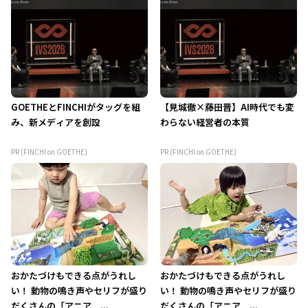
GOETHEとFINCHIがタッグを組
【見城徹×藤田晋】AI時代でも変
み、新メディアを創設
わらない経営者の本質
PR (FINCHI on GOETHE)
PR (FINCHI on GOETHE)
おかたづけもできる点がうれし
おかたづけもできる点がうれし
い！ 動物の鳴き声やセリフが盛り
い！ 動物の鳴き声やセリフが盛り
だくさんの「アニア ...
だくさんの「アニア ...