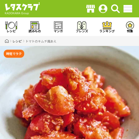
レシピ
読みもの
マンガ
フレンズ
ランキング
特集
レシピ
トマトのキムチ風あえ
時短でラク