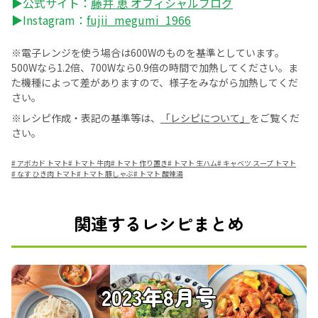
▶公式サイト：
藤井 恵 オフィシャルブログ
▶Instagram：
fujii_megumi_1966
※電子レンジを使う場合は600Wのものを基準としています。
500Wなら1.2倍、700Wなら0.9倍の時間で加熱してください。ま
た機種によって差がありますので、様子をみながら加熱してくだ
さい。
※レシピ作成・表記の基準等は、
「レシピについて」
をご覧くだ
さい。
#
アボカド トマト
#
トマト 牛肉
#
トマト 作り置き
#
トマト 生ハム
#
キャベツ スープ トマト
#
なす ひき肉 トマト
#
トマト 豚しゃぶ
#
トマト 酸辣湯
関連するレシピまとめ
2023年8月号