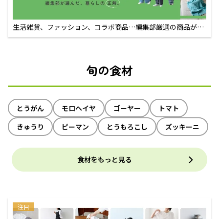
生活雑貨、ファッション、コラボ商品…編集部厳選の商品が買
えるECサイト
旬の食材
とうがん
モロヘイヤ
ゴーヤー
トマト
きゅうり
ピーマン
とうもろこし
ズッキーニ
食材をもっと見る
注目