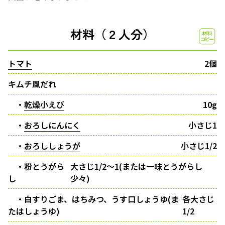
材料（２人分）
トマト
2個
キムチ風だれ
・
乾燥小えび
10g
・
おろしにんにく
小さじ1
・
おろししょうが
小さじ1/2
・粉とうがら
大さじ1/2～1(または一味とうがらし
し
少々)
・白すりごま、はちみつ、うす口しょうゆ(ま
各大さじ
たはしょうゆ)
1/2