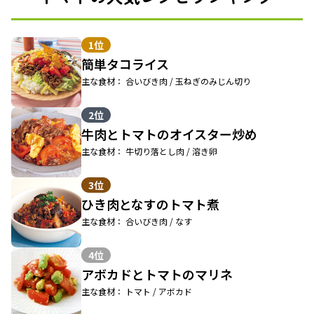
1位
簡単タコライス
主な食材： 合いびき肉 / 玉ねぎのみじん切り
2位
牛肉とトマトのオイスター炒め
主な食材： 牛切り落とし肉 / 溶き卵
3位
ひき肉となすのトマト煮
主な食材： 合いびき肉 / なす
4位
アボカドとトマトのマリネ
主な食材： トマト / アボカド