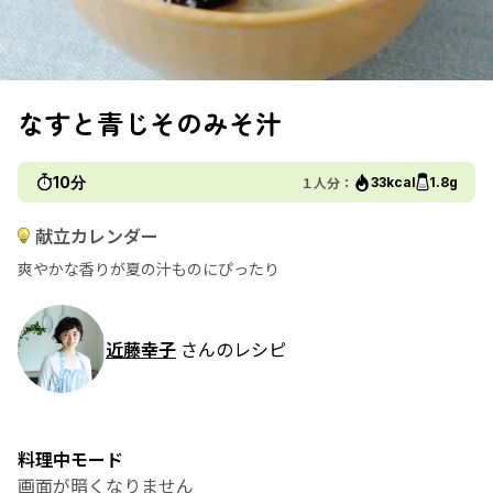
なすと青じそのみそ汁
10分
１人分：
33kcal
1.8g
献立カレンダー
爽やかな香りが夏の汁ものにぴったり
近藤幸子
さんのレシピ
料理中モード
画面が暗くなりません