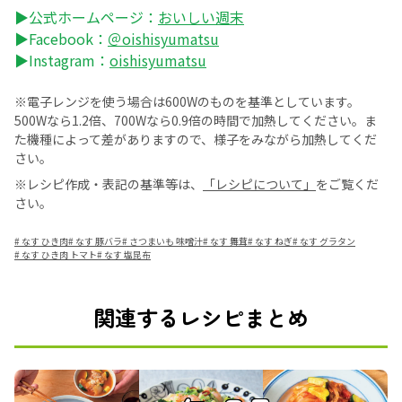
▶公式ホームページ：
おいしい週末
▶Facebook：
＠oishisyumatsu
▶Instagram：
oishisyumatsu
※電子レンジを使う場合は600Wのものを基準としています。
500Wなら1.2倍、700Wなら0.9倍の時間で加熱してください。ま
た機種によって差がありますので、様子をみながら加熱してくだ
さい。
※レシピ作成・表記の基準等は、
「レシピについて」
をご覧くだ
さい。
#
なす ひき肉
#
なす 豚バラ
#
さつまいも 味噌汁
#
なす 舞茸
#
なす ねぎ
#
なす グラタン
#
なす ひき肉 トマト
#
なす 塩昆布
関連するレシピまとめ