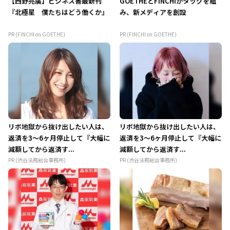
【西野亮廣】ビジネス書最新刊
GOETHEとFINCHIがタッグを組
『北極星 僕たちはどう働くか』
み、新メディアを創設
PR (FINCHI on GOETHE)
PR (FINCHI on GOETHE)
リボ地獄から抜け出したい人は、
リボ地獄から抜け出したい人は、
返済を3～6ヶ月停止して『大幅に
返済を3～6ヶ月停止して『大幅に
減額してから返済す...
減額してから返済す...
PR (渋谷法務総合事務所)
PR (渋谷法務総合事務所)