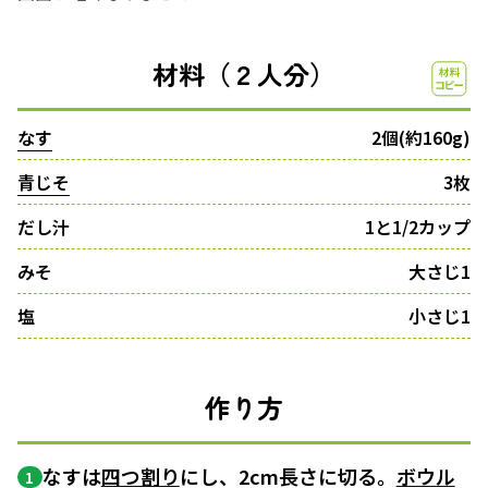
材料（２人分）
なす
2個(約160g)
青じそ
3枚
だし汁
1と1/2カップ
みそ
大さじ1
塩
小さじ1
作り方
なすは
四つ割り
にし、2cm長さに切る。
ボウル
1