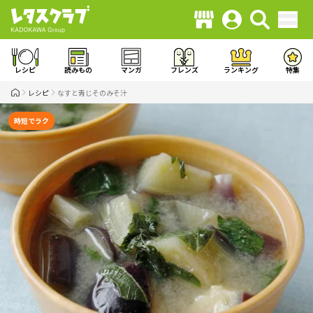
レシピ
読みもの
マンガ
フレンズ
ランキング
特集
レシピ
なすと青じそのみそ汁
時短でラク