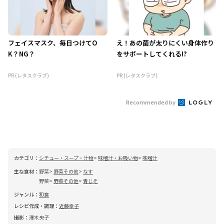
フェイスマスク、毎日つけてO
え！あの菌が太りにくい身体作り
K？NG？
をサポートしてくれる!?
PR (レタスクラブ)
PR (レタスクラブ)
Recommended by
カテゴリ：
シチュー・スープ・汁物
味噌汁・お吸い物
味噌汁
主な食材：
野菜
野菜その他
なす
野菜
野菜その他
青じそ
ジャンル：
和食
レシピ作成・調理：
近藤幸子
撮影：
澤木央子