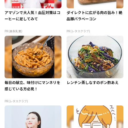
アマゾンで大人気！血圧対策はコ
ダイレクトに広がる肉の旨み！絶
ーヒーに足してみて
品豚バラベーコン
PR (森永乳業)
PR (レタスクラブ)
毎日の献立、味付けにマンネリを
レンチン蒸しなすのポン酢あえ
感じている方必見！
PR (レタスクラブ)