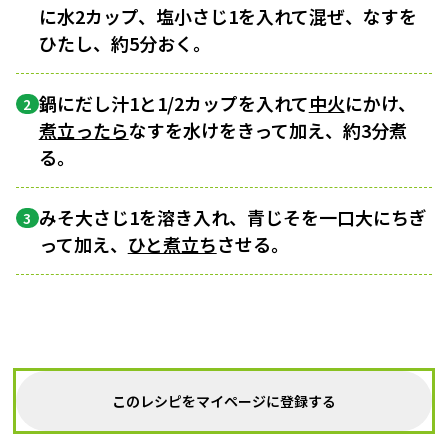
に水2カップ、塩小さじ1を入れて混ぜ、なすを
ひたし、約5分おく。
鍋にだし汁1と1/2カップを入れて
中火
にかけ、
2
煮立ったら
なすを水けをきって加え、約3分煮
る。
みそ大さじ1を溶き入れ、青じそを一口大にちぎ
3
って加え、
ひと煮立ち
させる。
このレシピをマイページに登録する