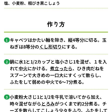
塩、小麦粉、粗びき黒こしょう
作り方
キャベツはかたい軸を除き、縦4等分に切る。玉
1
ねぎは8等分の
くし形切り
にする。
鍋に水1と1/2カップと塩小さじ1を混ぜ、１を入
2
れて
中火
にかける。
煮立ったら
、ひき肉だねを
スプーンで大きめの一口大にすくって散らし、
ふたをして弱めの中火で6～7分煮る。
小麦粉大さじ1と1/2を牛乳で溶いてから加え、
3
時々混ぜながら
とろみ
がつくまで約2分煮る。チ
ーズを散らしてこしょう少々をふり、ふたをして