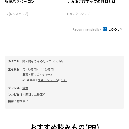
品豚バラベーコン
ナ＆満足度アップの食材とは
PR (レタスクラブ)
PR (レタスクラブ)
Recommended by
カテゴリ：
鍋
鍋もの その他
アレンジ鍋
主な食材：
肉
ひき肉
とりひき肉
野菜
葉もの
キャベツ
卵･乳製品
牛乳・クリーム
牛乳
ジャンル：
洋食
レシピ作成・調理：
上島亜紀
撮影：
鈴木泰介
おすすめ読みもの(PR)