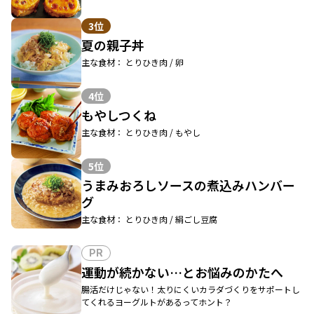
3位
夏の親子丼
主な食材： とりひき肉 / 卵
4位
もやしつくね
主な食材： とりひき肉 / もやし
5位
うまみおろしソースの煮込みハンバー
グ
主な食材： とりひき肉 / 絹ごし豆腐
PR
運動が続かない…とお悩みのかたへ
腸活だけじゃない！太りにくいカラダづくりをサポートし
てくれるヨーグルトがあるってホント？