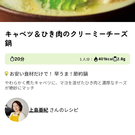
キャベツ＆ひき肉のクリーミーチーズ
鍋
20分
１人分：
401kcal
2.8g
お安い食材だけで！ 早うま！節約鍋
やわらかく煮たキャベツに、マヨを混ぜたひき肉と濃厚なチーズ
が絶妙にマッチ
上島亜紀
さんのレシピ