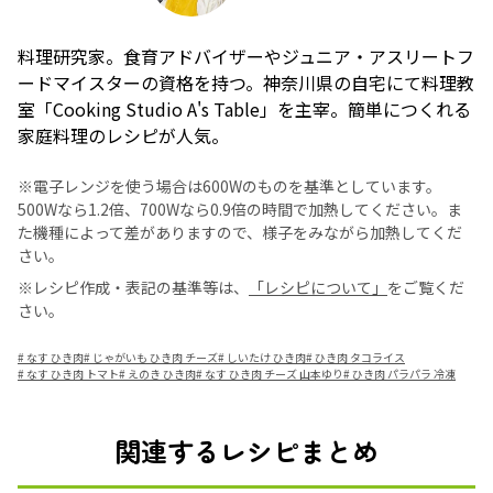
料理研究家。食育アドバイザーやジュニア・アスリートフ
ードマイスターの資格を持つ。神奈川県の自宅にて料理教
室「Cooking Studio A's Table」を主宰。簡単につくれる
家庭料理のレシピが人気。
※電子レンジを使う場合は600Wのものを基準としています。
500Wなら1.2倍、700Wなら0.9倍の時間で加熱してください。ま
た機種によって差がありますので、様子をみながら加熱してくだ
さい。
※レシピ作成・表記の基準等は、
「レシピについて」
をご覧くだ
さい。
#
なす ひき肉
#
じゃがいも ひき肉 チーズ
#
しいたけ ひき肉
#
ひき肉 タコライス
#
なす ひき肉 トマト
#
えのき ひき肉
#
なす ひき肉 チーズ 山本ゆり
#
ひき肉 パラパラ 冷凍
関連するレシピまとめ