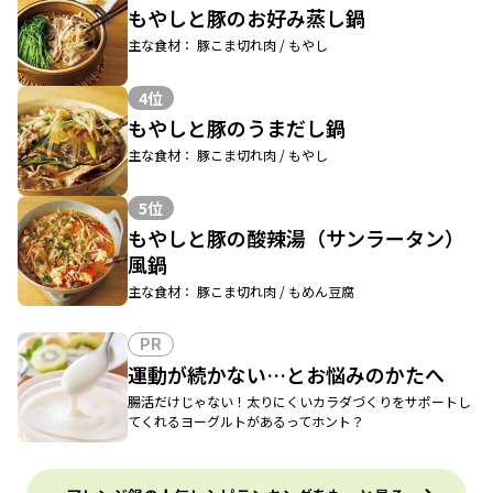
もやしと豚のお好み蒸し鍋
主な食材： 豚こま切れ肉 / もやし
4位
もやしと豚のうまだし鍋
主な食材： 豚こま切れ肉 / もやし
5位
もやしと豚の酸辣湯（サンラータン）
風鍋
主な食材： 豚こま切れ肉 / もめん豆腐
PR
運動が続かない…とお悩みのかたへ
腸活だけじゃない！太りにくいカラダづくりをサポートし
てくれるヨーグルトがあるってホント？