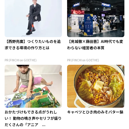
【西野亮廣】つくりたいものを追
【見城徹×藤田晋】AI時代でも変
求できる環境の作り方とは
わらない経営者の本質
PR (FINCHI on GOETHE)
PR (FINCHI on GOETHE)
おかたづけもできる点がうれし
キャベツとひき肉のみそバター鍋
い！ 動物の鳴き声やセリフが盛り
だくさんの「アニア ...