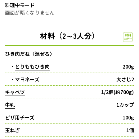
料理中モード
画面が暗くなりません
材料（2～3人分）
ひき肉だね〈混ぜる〉
・
とりももひき肉
200g
・マヨネーズ
大さじ2
キャベツ
1/2個(約700g)
牛乳
1カップ
ピザ用チーズ
100g
玉ねぎ
1個