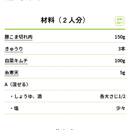
材料（２人分）
豚こま切れ肉
150g
きゅうり
3本
白菜キムチ
100g
糸寒天
5g
A〈混ぜる〉
・しょうゆ、酒
各大さじ1/2
・塩
少々