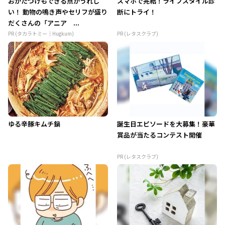
おかたづけもできる点がうれし
スマホで完結！ライフスタイル診
い！ 動物の鳴き声やセリフが盛り
断にトライ！
だくさんの「アニア ...
PR (タカラトミー｜Hugkum)
PR (レタスクラブ)
ゆる辛豚キムチ鍋
誕生日エピソードを大募集！豪華
賞品が当たるコンテスト開催
PR (レタスクラブ)