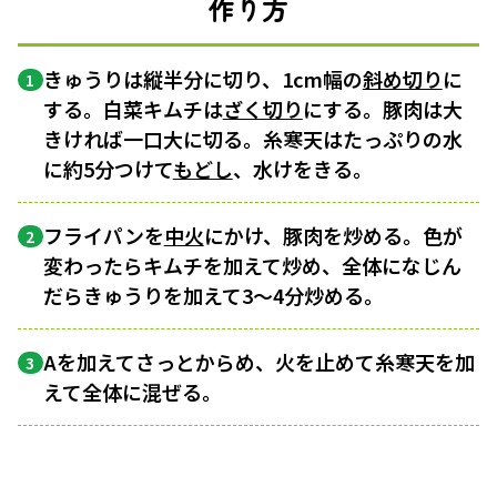
作り方
きゅうりは縦半分に切り、1cm幅の
斜め切り
に
1
する。白菜キムチは
ざく切り
にする。豚肉は大
きければ一口大に切る。糸寒天はたっぷりの水
に約5分つけて
もどし
、水けをきる。
フライパンを
中火
にかけ、豚肉を炒める。色が
2
変わったらキムチを加えて炒め、全体になじん
だらきゅうりを加えて3～4分炒める。
Aを加えてさっとからめ、火を止めて糸寒天を加
3
えて全体に混ぜる。