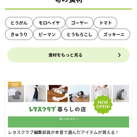
とうがん
モロヘイヤ
ゴーヤー
トマト
きゅうり
ピーマン
とうもろこし
ズッキーニ
食材をもっと見る
注目
レタスクラブ編集部員が本音で選んだアイテムが買える！