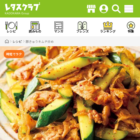
レシピ
読みもの
マンガ
フレンズ
ランキング
特集
レシピ
豚きゅうキムチ炒め
時短でラク