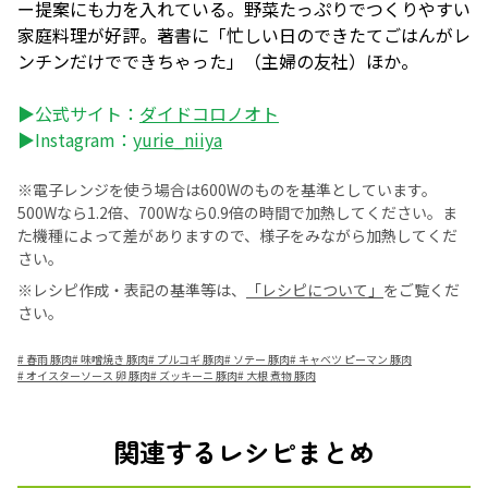
ー提案にも力を入れている。野菜たっぷりでつくりやすい
家庭料理が好評。著書に「忙しい日のできたてごはんがレ
ンチンだけでできちゃった」（主婦の友社）ほか。
▶公式サイト：
ダイドコロノオト
▶Instagram：
yurie_niiya
※電子レンジを使う場合は600Wのものを基準としています。
500Wなら1.2倍、700Wなら0.9倍の時間で加熱してください。ま
た機種によって差がありますので、様子をみながら加熱してくだ
さい。
※レシピ作成・表記の基準等は、
「レシピについて」
をご覧くだ
さい。
#
春雨 豚肉
#
味噌焼き 豚肉
#
プルコギ 豚肉
#
ソテー 豚肉
#
キャベツ ピーマン 豚肉
#
オイスターソース 卵 豚肉
#
ズッキーニ 豚肉
#
大根 煮物 豚肉
関連するレシピまとめ