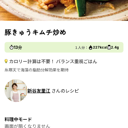
豚きゅうキムチ炒め
13分
１人分：
227kcal
2.4g
カロリー計算は不要！ バランス重視ごはん
糸寒天で海藻の脂肪分解効果を期待
新谷友里江
さんのレシピ
料理中モード
画面が暗くなりません