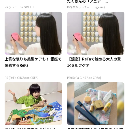
だくさんの「アニア ...
PR (FINCHI on GOETHE)
PR (タカラトミー｜Hugkum)
上質な眠りも美髪ケアも！ 銀座で
【銀座】ReFaで始める大人の贅
体感するReFa
沢セルフケア
PR (ReFa GINZA on CREA)
PR (ReFa GINZA on CREA)