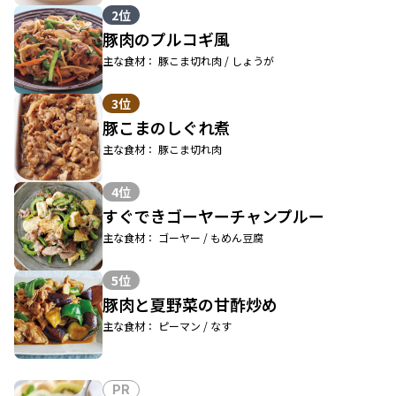
2位
豚肉のプルコギ風
主な食材： 豚こま切れ肉 / しょうが
3位
豚こまのしぐれ煮
主な食材： 豚こま切れ肉
4位
すぐできゴーヤーチャンプルー
主な食材： ゴーヤー / もめん豆腐
5位
豚肉と夏野菜の甘酢炒め
主な食材： ピーマン / なす
PR