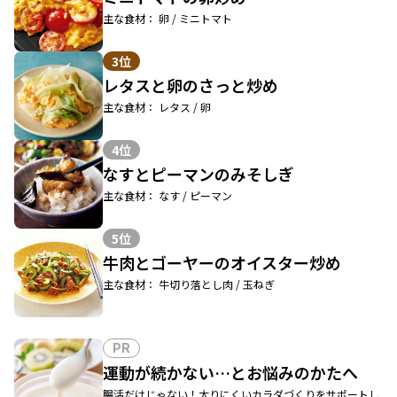
主な食材： 卵 / ミニトマト
3位
レタスと卵のさっと炒め
主な食材： レタス / 卵
4位
なすとピーマンのみそしぎ
主な食材： なす / ピーマン
5位
牛肉とゴーヤーのオイスター炒め
主な食材： 牛切り落とし肉 / 玉ねぎ
PR
運動が続かない…とお悩みのかたへ
腸活だけじゃない！太りにくいカラダづくりをサポートし