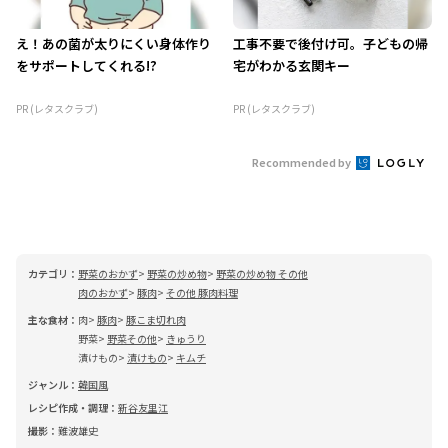
え！あの菌が太りにくい身体作り
工事不要で後付け可。子どもの帰
をサポートしてくれる!?
宅がわかる玄関キー
PR (レタスクラブ)
PR (レタスクラブ)
Recommended by
カテゴリ：
野菜のおかず
野菜の炒め物
野菜の炒め物 その他
肉のおかず
豚肉
その他 豚肉料理
主な食材：
肉
豚肉
豚こま切れ肉
野菜
野菜その他
きゅうり
漬けもの
漬けもの
キムチ
ジャンル：
韓国風
レシピ作成・調理：
新谷友里江
撮影：
難波雄史