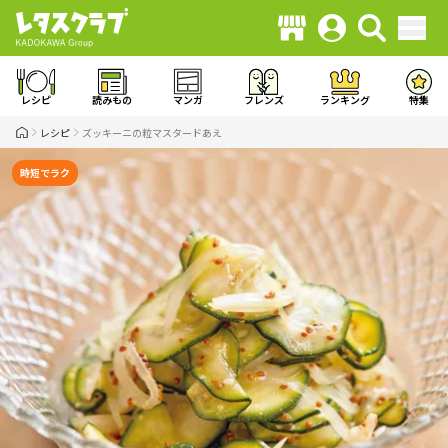
レシピ
読みもの
マンガ
フレンズ
ランキング
特集
レシピ
ズッキーニの粒マスタードあえ
時短でラク