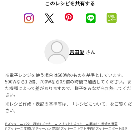
このレシピを共有する
吉田愛
さん
※電子レンジを使う場合は600Wのものを基準としています。
500Wなら1.2倍、700Wなら0.9倍の時間で加熱してください。ま
た機種によって差がありますので、様子をみながら加熱してくだ
さい。
※レシピ作成・表記の基準等は、
「レシピについて」
をご覧くだ
さい。
#
ズッキーニ バター醤油
#
ズッキーニ フリット
#
ズッキーニ 豚肉
#
生姜焼き 野菜
#
ズッキーニ 厚揚げ
#
チャーハン 野菜
#
ズッキーニ トマト 牛肉
#
ズッキーニ ボート焼き