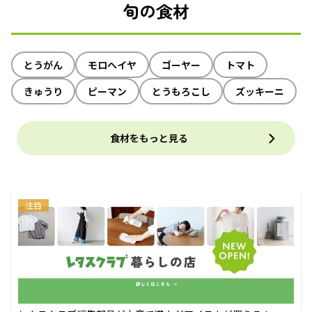
旬の食材
とうがん
モロヘイヤ
ゴーヤー
トマト
きゅうり
ピーマン
とうもろこし
ズッキーニ
食材をもっと見る
注目