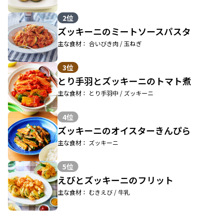
2位
ズッキーニのミートソースパスタ
主な食材： 合いびき肉 / 玉ねぎ
3位
とり手羽とズッキーニのトマト煮
主な食材： とり手羽中 / ズッキーニ
4位
ズッキーニのオイスターきんぴら
主な食材： ズッキーニ
5位
えびとズッキーニのフリット
主な食材： むきえび / 牛乳