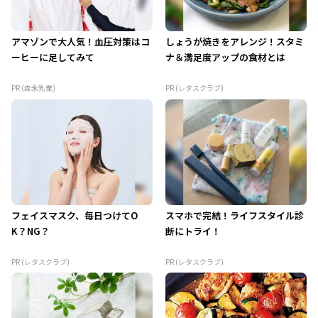
アマゾンで大人気！血圧対策はコ
しょうが焼きをアレンジ！スタミ
ーヒーに足してみて
ナ＆満足度アップの食材とは
PR (森永乳業)
PR (レタスクラブ)
フェイスマスク、毎日つけてO
スマホで完結！ライフスタイル診
K？NG？
断にトライ！
PR (レタスクラブ)
PR (レタスクラブ)