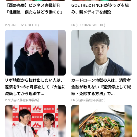
【西野亮廣】ビジネス書最新刊
GOETHEとFINCHIがタッグを組
『北極星 僕たちはどう働くか』
み、新メディアを創設
PR (FINCHI on GOETHE)
PR (FINCHI on GOETHE)
リボ地獄から抜け出したい人は、
カードローン地獄の人は、消費者
返済を3～6ヶ月停止して『大幅に
金融が教えない『返済停止して減
減額してから返済す...
額・免除する方法』で...
PR (渋谷法務総合事務所)
PR (渋谷法務総合事務所)