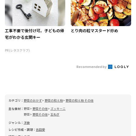
工事不要で後付け可。子どもの帰
とり肉の粒マスタード炒め
宅がわかる玄関キー
PR (レタスクラブ)
Recommended by
カテゴリ：
野菜のおかず
野菜の和え物
野菜の和え物 その他
主な食材：
野菜
野菜その他
ズッキーニ
野菜
野菜その他
玉ねぎ
ジャンル：
洋食
レシピ作成・調理：
吉田愛