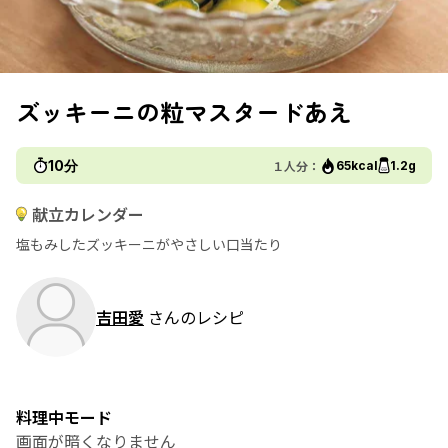
ズッキーニの粒マスタードあえ
10分
１人分：
65kcal
1.2g
献立カレンダー
塩もみしたズッキーニがやさしい口当たり
吉田愛
さんのレシピ
料理中モード
画面が暗くなりません