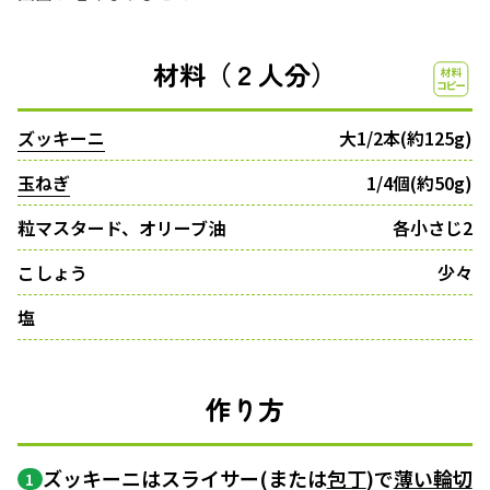
材料（２人分）
ズッキーニ
大1/2本(約125g)
玉ねぎ
1/4個(約50g)
粒マスタード、オリーブ油
各小さじ2
こしょう
少々
塩
作り方
ズッキーニはスライサー(または
包丁
)で
薄い輪切
1