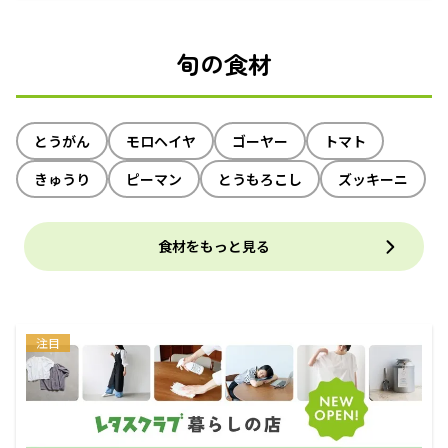
旬の食材
とうがん
モロヘイヤ
ゴーヤー
トマト
きゅうり
ピーマン
とうもろこし
ズッキーニ
食材をもっと見る
注目