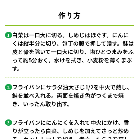
作り方
白菜は一口大に切る。しめじはほぐす。にんに
1
くは縦半分に切り、
包丁
の腹で押して潰す。鮭は
皮と骨を除いて一口大に切り、塩ひとつまみをふ
って約5分おく。水けを拭き、小麦粉を薄くまぶ
す。
フライパンにサラダ油大さじ1/2を
中火
で熱し、
2
鮭を並べ入れる。両面を
焼き色
がつくまで焼
き、いったん取り出す。
フライパンににんにくを入れて中火にかけ、香
3
りが立ったら白菜、しめじを加えてさっと炒め