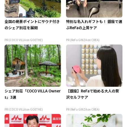
全国の絶景ポイントにサウナ付き
特別な名入れギフトも！ 銀座で選
のシェア別荘を展開
ぶReFaの上質ケア
PR (COCO VILLA on GOETHE)
PR (ReFa GINZA on CREA)
シェア別荘「COCO VILLA Owner
【銀座】ReFaで始める大人の贅
s」3選
沢セルフケア
PR (COCO VILLA on GOETHE)
PR (ReFa GINZA on CREA)