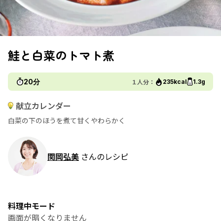
鮭と白菜のトマト煮
20分
１人分：
235kcal
1.3g
献立カレンダー
白菜の下のほうを煮て甘くやわらかく
関岡弘美
さんのレシピ
料理中モード
画面が暗くなりません