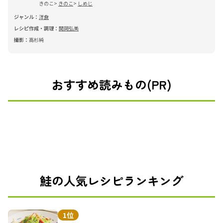
きのこ
きのこ
しめじ
ジャンル：
洋食
レシピ作成・調理：
関岡弘美
撮影：
高杉純
おすすめ読みもの(PR)
鮭の人気レシピランキング
1位