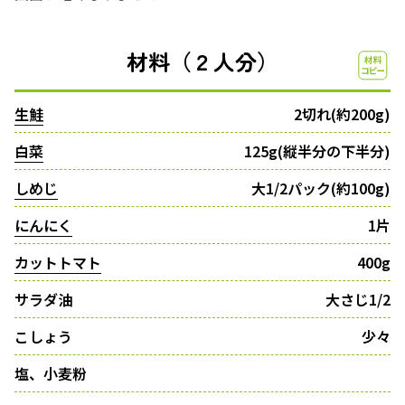
材料（２人分）
生鮭
2切れ(約200g)
白菜
125g(縦半分の下半分)
しめじ
大1/2パック(約100g)
にんにく
1片
カットトマト
400g
サラダ油
大さじ1/2
こしょう
少々
塩、小麦粉