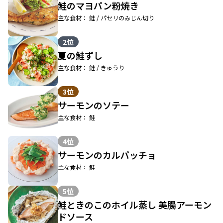
鮭のマヨパン粉焼き
主な食材： 鮭 / パセリのみじん切り
2位
夏の鮭ずし
主な食材： 鮭 / きゅうり
3位
サーモンのソテー
主な食材： 鮭
4位
サーモンのカルパッチョ
主な食材： 鮭
5位
鮭ときのこのホイル蒸し 美腸アーモン
ドソース