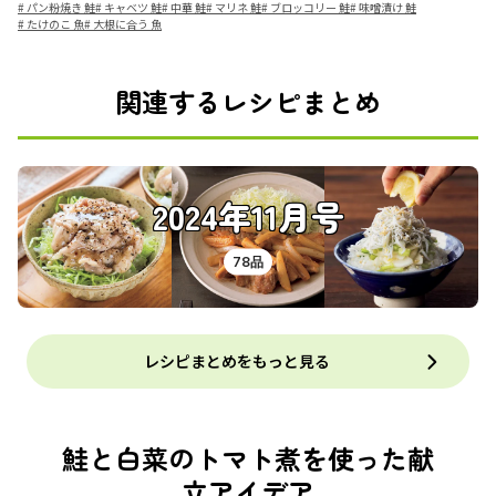
#
パン粉焼き 鮭
#
キャベツ 鮭
#
中華 鮭
#
マリネ 鮭
#
ブロッコリー 鮭
#
味噌漬け 鮭
#
たけのこ 魚
#
大根に合う 魚
関連するレシピまとめ
2024年11月号
78品
レシピまとめをもっと見る
鮭と白菜のトマト煮を使った献
立アイデア