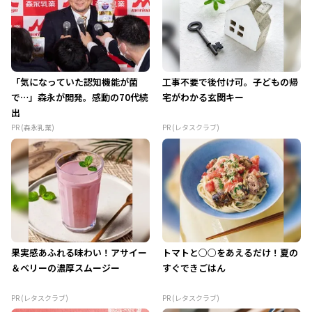
「気になっていた認知機能が菌
工事不要で後付け可。子どもの帰
で…」森永が開発。感動の70代続
宅がわかる玄関キー
出
PR (森永乳業)
PR (レタスクラブ)
果実感あふれる味わい！アサイー
トマトと○○をあえるだけ！夏の
＆ベリーの濃厚スムージー
すぐできごはん
PR (レタスクラブ)
PR (レタスクラブ)