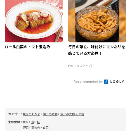
ロール白菜のトマト煮込み
毎日の献立、味付けにマンネリを
感じている方必見！
PR (レタスクラブ)
Recommended by
カテゴリ：
魚介のおかず
魚介の煮物
魚介の煮物 その他
主な食材：
魚介
魚
鮭
野菜
葉もの
白菜